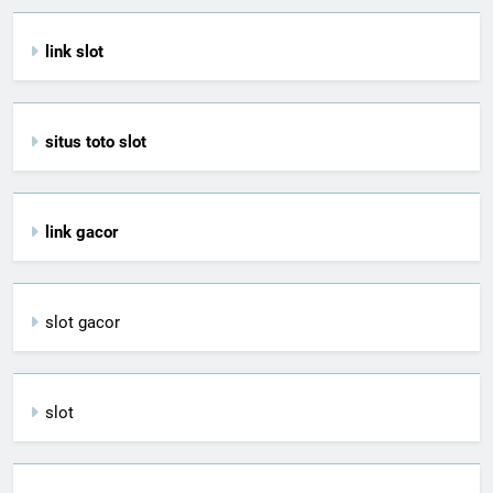
link slot
situs toto slot
link gacor
slot gacor
slot