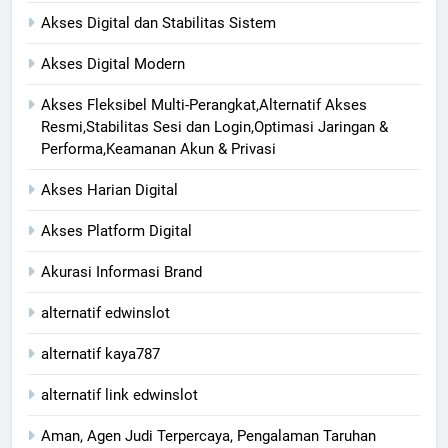
Akses Digital dan Stabilitas Sistem
Akses Digital Modern
Akses Fleksibel Multi-Perangkat,Alternatif Akses
Resmi,Stabilitas Sesi dan Login,Optimasi Jaringan &
Performa,Keamanan Akun & Privasi
Akses Harian Digital
Akses Platform Digital
Akurasi Informasi Brand
alternatif edwinslot
alternatif kaya787
alternatif link edwinslot
Aman, Agen Judi Terpercaya, Pengalaman Taruhan