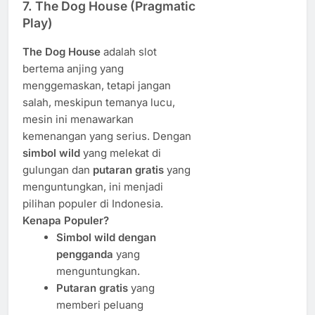
7.
The Dog House (Pragmatic
Play)
The Dog House
adalah slot
bertema anjing yang
menggemaskan, tetapi jangan
salah, meskipun temanya lucu,
mesin ini menawarkan
kemenangan yang serius. Dengan
simbol wild
yang melekat di
gulungan dan
putaran gratis
yang
menguntungkan, ini menjadi
pilihan populer di Indonesia.
Kenapa Populer?
Simbol wild dengan
pengganda
yang
menguntungkan.
Putaran gratis
yang
memberi peluang