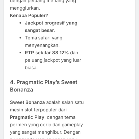
dengan peluang menang yang
menggiurkan.
Kenapa Populer?
Jackpot progresif yang
sangat besar
.
Tema safari yang
menyenangkan.
RTP sekitar 88.12%
dan
peluang jackpot yang luar
biasa.
4.
Pragmatic Play’s Sweet
Bonanza
Sweet Bonanza
adalah salah satu
mesin slot terpopuler dari
Pragmatic Play
, dengan tema
permen yang ceria dan gameplay
yang sangat menghibur. Dengan