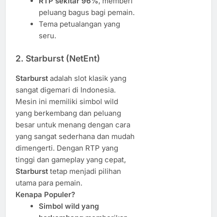
RTP sekitar 96%
, memberi
peluang bagus bagi pemain.
Tema petualangan yang
seru.
2.
Starburst (NetEnt)
Starburst
adalah slot klasik yang
sangat digemari di Indonesia.
Mesin ini memiliki simbol wild
yang berkembang dan peluang
besar untuk menang dengan cara
yang sangat sederhana dan mudah
dimengerti. Dengan RTP yang
tinggi dan gameplay yang cepat,
Starburst
tetap menjadi pilihan
utama para pemain.
Kenapa Populer?
Simbol wild yang