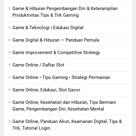
Game & Hiburan Pengembangan Diri & Keterampilan
Produktivitas Tips & Trik Gaming
Game & Teknologi | Edukasi Digital
Game Digital & Hiburan — Panduan Pemula
Game Improvement & Competitive Strategy
Game Online / Daftar Slot
Game Online • Tips Gaming • Strategi Permainan
Game Online, Edukasi, Slot Gacor
Game Online, Kesehatan dan Hiburan, Tips Bermain
Game, Pengembangan Diri, Kesehatan Mental
Game Online, Panduan Akun, Keamanan Digital, Tips &
Trik, Tutorial Login