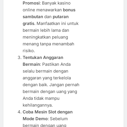
Promosi
: Banyak kasino
online menawarkan
bonus
sambutan
dan
putaran
gratis
. Manfaatkan ini untuk
bermain lebih lama dan
meningkatkan peluang
menang tanpa menambah
risiko.
Tentukan Anggaran
Bermain
: Pastikan Anda
selalu bermain dengan
anggaran yang terkelola
dengan baik. Jangan pernah
bermain dengan uang yang
Anda tidak mampu
kehilangannya.
Coba Mesin Slot dengan
Mode Demo
: Sebelum
bermain dengan uang