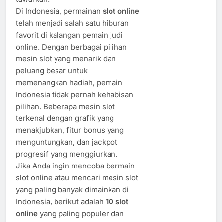
Di Indonesia, permainan
slot online
telah menjadi salah satu hiburan
favorit di kalangan pemain judi
online. Dengan berbagai pilihan
mesin slot yang menarik dan
peluang besar untuk
memenangkan hadiah, pemain
Indonesia tidak pernah kehabisan
pilihan. Beberapa mesin slot
terkenal dengan grafik yang
menakjubkan, fitur bonus yang
menguntungkan, dan jackpot
progresif yang menggiurkan.
Jika Anda ingin mencoba bermain
slot online atau mencari mesin slot
yang paling banyak dimainkan di
Indonesia, berikut adalah
10 slot
online
yang paling populer dan