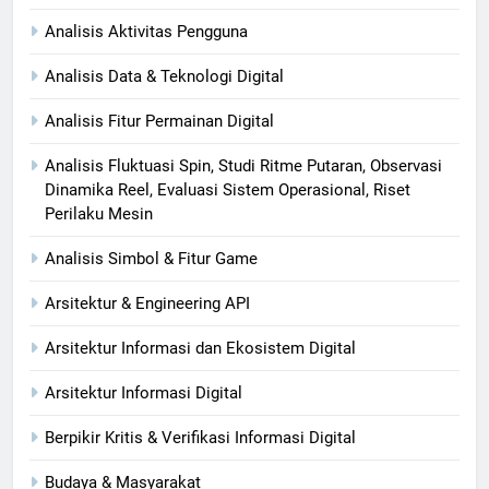
Analisis Aktivitas Pengguna
Analisis Data & Teknologi Digital
Analisis Fitur Permainan Digital
Analisis Fluktuasi Spin, Studi Ritme Putaran, Observasi
Dinamika Reel, Evaluasi Sistem Operasional, Riset
Perilaku Mesin
Analisis Simbol & Fitur Game
Arsitektur & Engineering API
Arsitektur Informasi dan Ekosistem Digital
Arsitektur Informasi Digital
Berpikir Kritis & Verifikasi Informasi Digital
Budaya & Masyarakat