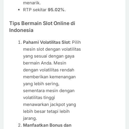
menarik.
RTP sekitar
95.02%
.
Tips Bermain Slot Online di
Indonesia
Pahami Volatilitas Slot
: Pilih
mesin slot dengan volatilitas
yang sesuai dengan gaya
bermain Anda. Mesin
dengan volatilitas rendah
memberikan kemenangan
yang lebih sering,
sementara mesin dengan
volatilitas tinggi
menawarkan jackpot yang
lebih besar tetapi lebih
jarang.
Manfaatkan Bonus dan