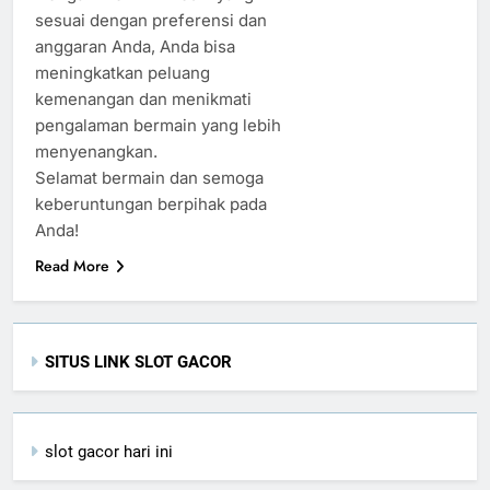
sesuai dengan preferensi dan
anggaran Anda, Anda bisa
meningkatkan peluang
kemenangan dan menikmati
pengalaman bermain yang lebih
menyenangkan.
Selamat bermain dan semoga
keberuntungan berpihak pada
Anda!
Read More
SITUS LINK SLOT GACOR
slot gacor hari ini