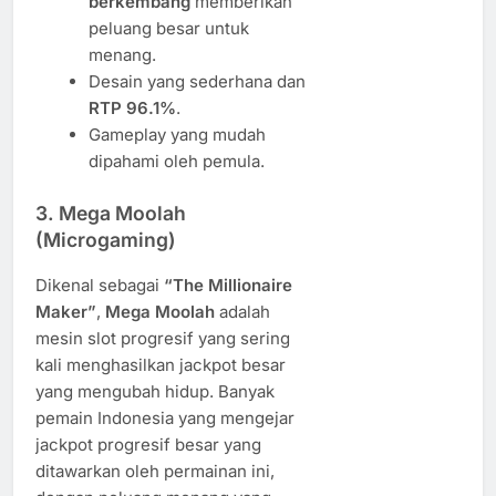
berkembang
memberikan
peluang besar untuk
menang.
Desain yang sederhana dan
RTP 96.1%
.
Gameplay yang mudah
dipahami oleh pemula.
3.
Mega Moolah
(Microgaming)
Dikenal sebagai
“The Millionaire
Maker”
,
Mega Moolah
adalah
mesin slot progresif yang sering
kali menghasilkan jackpot besar
yang mengubah hidup. Banyak
pemain Indonesia yang mengejar
jackpot progresif besar yang
ditawarkan oleh permainan ini,