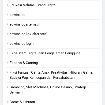
Edukasi Validasi Brand Digital
edwinslot
edwinslot alternatif
edwinslot link alternatif
edwinslot login
Ekosistem Digital dan Pengalaman Pengguna
Esports & Gaming
Fiksi Fantasi, Cerita Anak, Kreativitas, Hiburan, Game,
Budaya Pop, Kehidupan dan Persahabatan
Gambling, Slot Machines, Online Casino, Strategi
Bermain
Game & Hiburan