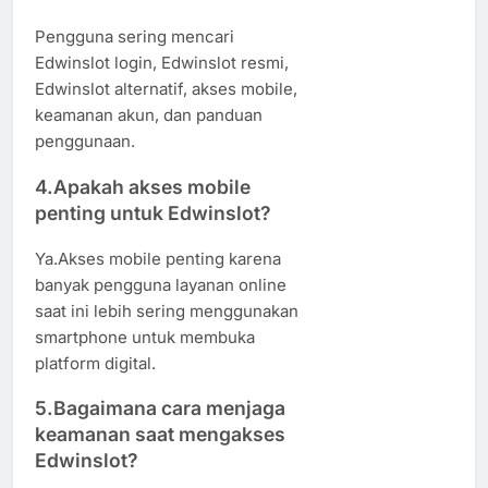
Pengguna sering mencari
Edwinslot login, Edwinslot resmi,
Edwinslot alternatif, akses mobile,
keamanan akun, dan panduan
penggunaan.
4.Apakah akses mobile
penting untuk Edwinslot?
Ya.Akses mobile penting karena
banyak pengguna layanan online
saat ini lebih sering menggunakan
smartphone untuk membuka
platform digital.
5.Bagaimana cara menjaga
keamanan saat mengakses
Edwinslot?