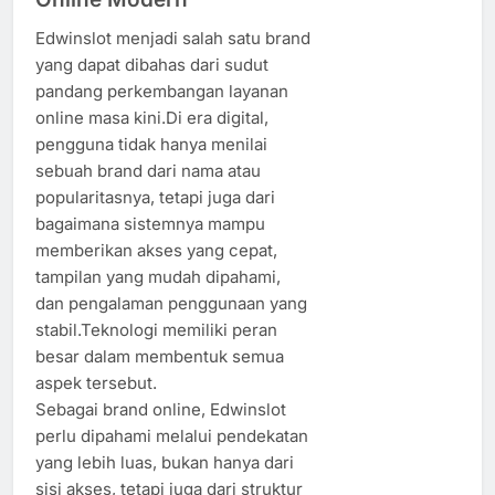
Edwinslot menjadi salah satu brand
yang dapat dibahas dari sudut
pandang perkembangan layanan
online masa kini.Di era digital,
pengguna tidak hanya menilai
sebuah brand dari nama atau
popularitasnya, tetapi juga dari
bagaimana sistemnya mampu
memberikan akses yang cepat,
tampilan yang mudah dipahami,
dan pengalaman penggunaan yang
stabil.Teknologi memiliki peran
besar dalam membentuk semua
aspek tersebut.
Sebagai brand online, Edwinslot
perlu dipahami melalui pendekatan
yang lebih luas, bukan hanya dari
sisi akses, tetapi juga dari struktur