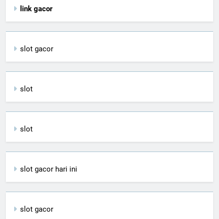
link gacor
slot gacor
slot
slot
slot gacor hari ini
slot gacor