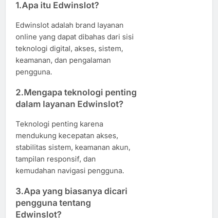
1.Apa itu Edwinslot?
Edwinslot adalah brand layanan
online yang dapat dibahas dari sisi
teknologi digital, akses, sistem,
keamanan, dan pengalaman
pengguna.
2.Mengapa teknologi penting
dalam layanan Edwinslot?
Teknologi penting karena
mendukung kecepatan akses,
stabilitas sistem, keamanan akun,
tampilan responsif, dan
kemudahan navigasi pengguna.
3.Apa yang biasanya dicari
pengguna tentang
Edwinslot?