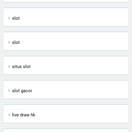
slot
slot
situs slot
slot gacor
live draw hk