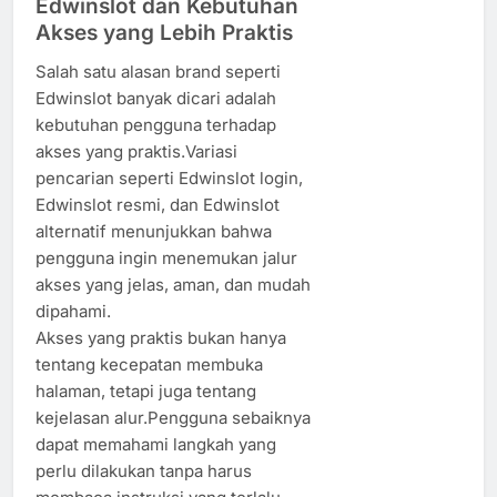
Edwinslot dan Kebutuhan
Akses yang Lebih Praktis
Salah satu alasan brand seperti
Edwinslot banyak dicari adalah
kebutuhan pengguna terhadap
akses yang praktis.Variasi
pencarian seperti Edwinslot login,
Edwinslot resmi, dan Edwinslot
alternatif menunjukkan bahwa
pengguna ingin menemukan jalur
akses yang jelas, aman, dan mudah
dipahami.
Akses yang praktis bukan hanya
tentang kecepatan membuka
halaman, tetapi juga tentang
kejelasan alur.Pengguna sebaiknya
dapat memahami langkah yang
perlu dilakukan tanpa harus