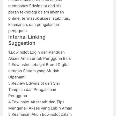
membahas Edwinslot dari sisi
peran teknologi dalam layanan
online, termasuk akses, stabilitas,
keamanan, dan pengalaman
pengguna.
Internal Linking
Suggestion
1.Edwinslot Login dan Panduan
Akses Aman untuk Pengguna Baru
2.Edwinslot sebagai Brand Digital
dengan Sistem yang Mudah
Dipahami
3.Review Edwinslot dari Sisi
Tampilan dan Pengalaman
Pengguna
4.Edwinslot Alternatif dan Tips
Mengenali Akses yang Lebih Aman
5.Keamanan Akun Edwinslot dalam