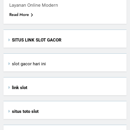
Layanan Online Modern
Read More
SITUS LINK SLOT GACOR
slot gacor hari ini
link slot
situs toto slot