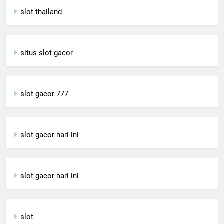
slot thailand
situs slot gacor
slot gacor 777
slot gacor hari ini
slot gacor hari ini
slot