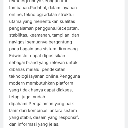
teknologi hanya sebagai fitur
tambahan.Padahal, dalam layanan
online, teknologi adalah struktur
utama yang menentukan kualitas
pengalaman pengguna.Kecepatan,
stabilitas, keamanan, tampilan, dan
navigasi semuanya bergantung
pada bagaimana sistem dirancang.
Edwinslot dapat diposisikan
sebagai brand yang relevan untuk
dibahas melalui pendekatan
teknologi layanan online.Pengguna
modern membutuhkan platform
yang tidak hanya dapat diakses,
tetapi juga mudah
dipahami.Pengalaman yang baik
lahir dari kombinasi antara sistem
yang stabil, desain yang responsif,
dan informasi yang jelas.