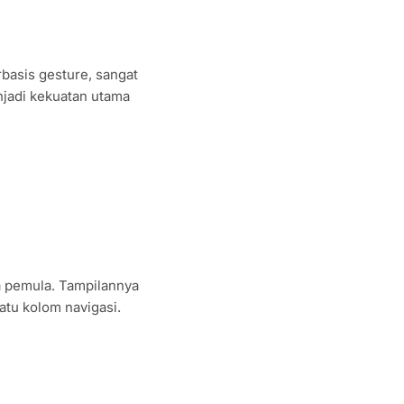
asis gesture, sangat
njadi kekuatan utama
 pemula. Tampilannya
atu kolom navigasi.