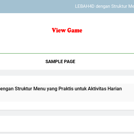
LEBAH4D dengan Struktur Men
KAYA787 dengan Struktur Infor
Cara Memahami Fitur 
ew Game
Panduan Menjelajahi EDWINSLOT m
Ulasan Dan Panduan Lengkap Untuk Game Favorit Anda Di View 
LEBAH4D dengan Struktur Men
SAMPLE PAGE
KAYA787 dengan Struktur Infor
Cara Memahami Fitur 
r Menu yang Praktis untuk Aktivitas Harian
KAYA787 de
2 Weeks Ago