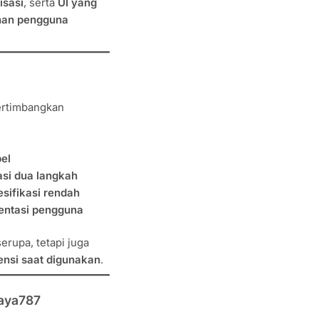
isasi
, serta
UI yang
uhan pengguna
rtimbangkan
el
asi dua langkah
sifikasi rendah
ntasi pengguna
erupa, tetapi juga
nsi saat digunakan
.
Kaya787