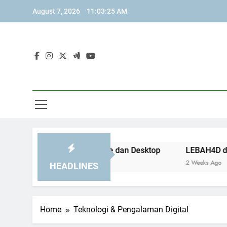
Skip
August 7, 2026
11:03:26 AM
to
content
Vi
Dapatkan 
 Perangkat Mobile dan Desktop
LEBAH4D dengan Struktu
2 Weeks Ago
HEADLINES
Home
Teknologi & Pengalaman Digital