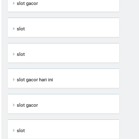
slot gacor
slot
slot
slot gacor hari ini
slot gacor
slot