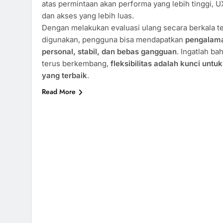
atas permintaan akan performa yang lebih tinggi, 
dan akses yang lebih luas.
Dengan melakukan evaluasi ulang secara berkala t
digunakan, pengguna bisa mendapatkan
pengalaman
personal, stabil, dan bebas gangguan
. Ingatlah b
terus berkembang,
fleksibilitas adalah kunci unt
yang terbaik
.
Read More