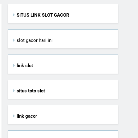
SITUS LINK SLOT GACOR
slot gacor hari ini
link slot
situs toto slot
link gacor