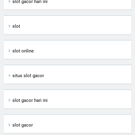
slot gacor hari ini
slot
slot online
situs slot gacor
slot gacor hari ini
slot gacor