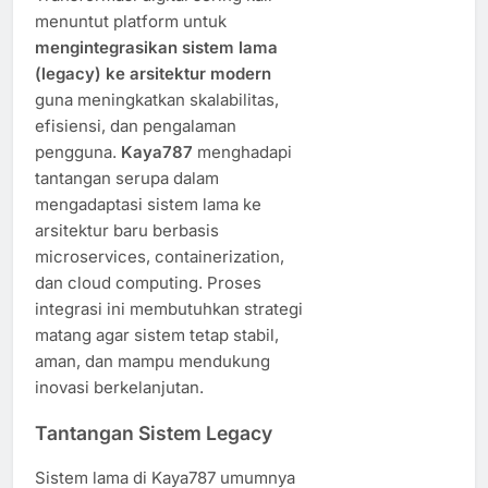
menuntut platform untuk
mengintegrasikan sistem lama
(legacy) ke arsitektur modern
guna meningkatkan skalabilitas,
efisiensi, dan pengalaman
pengguna.
Kaya787
menghadapi
tantangan serupa dalam
mengadaptasi sistem lama ke
arsitektur baru berbasis
microservices, containerization,
dan cloud computing. Proses
integrasi ini membutuhkan strategi
matang agar sistem tetap stabil,
aman, dan mampu mendukung
inovasi berkelanjutan.
Tantangan Sistem Legacy
Sistem lama di Kaya787 umumnya