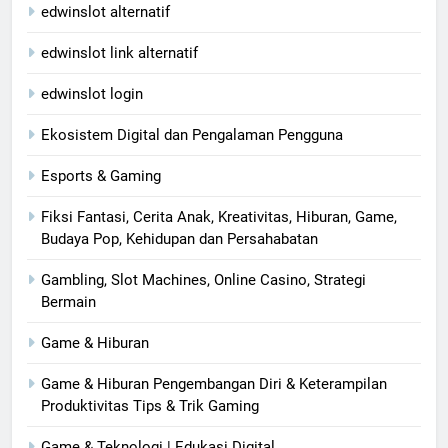
edwinslot alternatif
edwinslot link alternatif
edwinslot login
Ekosistem Digital dan Pengalaman Pengguna
Esports & Gaming
Fiksi Fantasi, Cerita Anak, Kreativitas, Hiburan, Game,
Budaya Pop, Kehidupan dan Persahabatan
Gambling, Slot Machines, Online Casino, Strategi
Bermain
Game & Hiburan
Game & Hiburan Pengembangan Diri & Keterampilan
Produktivitas Tips & Trik Gaming
Game & Teknologi | Edukasi Digital