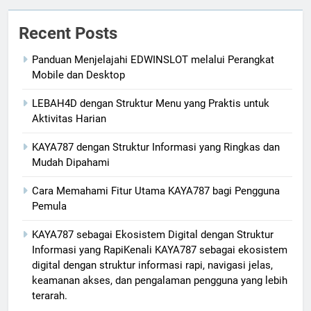
Recent Posts
Panduan Menjelajahi EDWINSLOT melalui Perangkat
Mobile dan Desktop
LEBAH4D dengan Struktur Menu yang Praktis untuk
Aktivitas Harian
KAYA787 dengan Struktur Informasi yang Ringkas dan
Mudah Dipahami
Cara Memahami Fitur Utama KAYA787 bagi Pengguna
Pemula
KAYA787 sebagai Ekosistem Digital dengan Struktur
Informasi yang RapiKenali KAYA787 sebagai ekosistem
digital dengan struktur informasi rapi, navigasi jelas,
keamanan akses, dan pengalaman pengguna yang lebih
terarah.