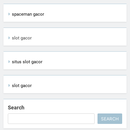
spaceman gacor
slot gacor
situs slot gacor
slot gacor
Search
SEARCH