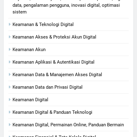
data, pengalaman pengguna, inovasi digital, optimasi
sistem
Keamanan & Teknologi Digital
Keamanan Akses & Proteksi Akun Digital
Keamanan Akun
Keamanan Aplikasi & Autentikasi Digital
Keamanan Data & Manajemen Akses Digital
Keamanan Data dan Privasi Digital
Keamanan Digital
Keamanan Digital & Panduan Teknologi
Keamanan Digital, Permainan Online, Panduan Bermain