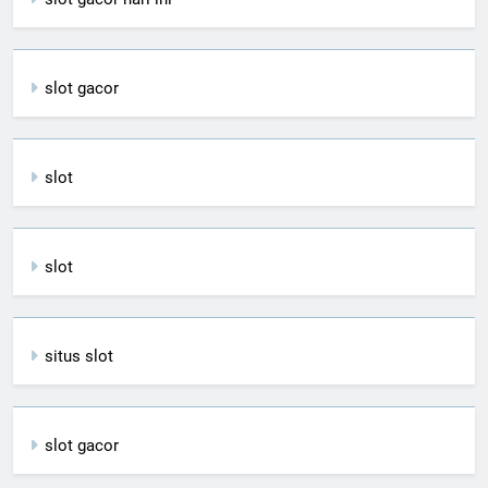
slot gacor
slot
slot
situs slot
slot gacor