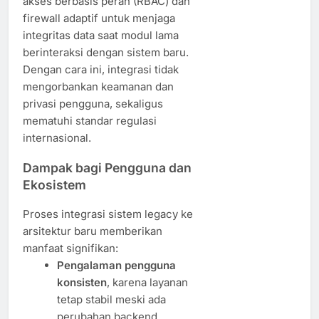
akses berbasis peran (RBAC) dan
firewall adaptif untuk menjaga
integritas data saat modul lama
berinteraksi dengan sistem baru.
Dengan cara ini, integrasi tidak
mengorbankan keamanan dan
privasi pengguna, sekaligus
mematuhi standar regulasi
internasional.
Dampak bagi Pengguna dan
Ekosistem
Proses integrasi sistem legacy ke
arsitektur baru memberikan
manfaat signifikan:
Pengalaman pengguna
konsisten
, karena layanan
tetap stabil meski ada
perubahan backend.