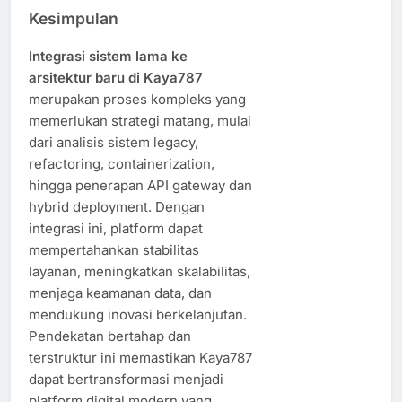
Kesimpulan
Integrasi sistem lama ke
arsitektur baru di Kaya787
merupakan proses kompleks yang
memerlukan strategi matang, mulai
dari analisis sistem legacy,
refactoring, containerization,
hingga penerapan API gateway dan
hybrid deployment. Dengan
integrasi ini, platform dapat
mempertahankan stabilitas
layanan, meningkatkan skalabilitas,
menjaga keamanan data, dan
mendukung inovasi berkelanjutan.
Pendekatan bertahap dan
terstruktur ini memastikan Kaya787
dapat bertransformasi menjadi
platform digital modern yang