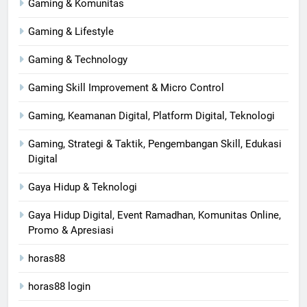
Gaming & Komunitas
Gaming & Lifestyle
Gaming & Technology
Gaming Skill Improvement & Micro Control
Gaming, Keamanan Digital, Platform Digital, Teknologi
Gaming, Strategi & Taktik, Pengembangan Skill, Edukasi
Digital
Gaya Hidup & Teknologi
Gaya Hidup Digital, Event Ramadhan, Komunitas Online,
Promo & Apresiasi
horas88
horas88 login