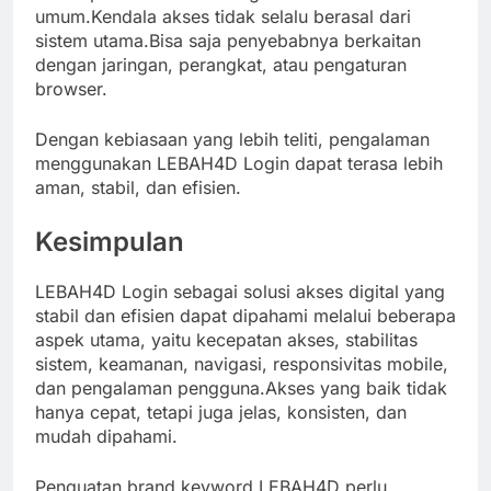
umum.Kendala akses tidak selalu berasal dari
sistem utama.Bisa saja penyebabnya berkaitan
dengan jaringan, perangkat, atau pengaturan
browser.
Dengan kebiasaan yang lebih teliti, pengalaman
menggunakan LEBAH4D Login dapat terasa lebih
aman, stabil, dan efisien.
Kesimpulan
LEBAH4D Login sebagai solusi akses digital yang
stabil dan efisien dapat dipahami melalui beberapa
aspek utama, yaitu kecepatan akses, stabilitas
sistem, keamanan, navigasi, responsivitas mobile,
dan pengalaman pengguna.Akses yang baik tidak
hanya cepat, tetapi juga jelas, konsisten, dan
mudah dipahami.
Penguatan brand keyword LEBAH4D perlu