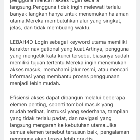
pengguna mencari akses login secara
langsung.Pengguna tidak ingin melewati terlalu
banyak langkah hanya untuk menemukan halaman
utama.Mereka membutuhkan alur yang singkat,
jelas, dan tidak membuang waktu.
LEBAH4D Login sebagai keyword utama memiliki
karakter navigational yang kuat.Artinya, pengguna
yang mengetik kata kunci tersebut biasanya sudah
memiliki tujuan tertentu.Mereka ingin menemukan
akses masuk, memahami jalur resmi, atau mencari
informasi yang membantu proses penggunaan
menjadi lebih mudah.
Efisiensi akses dapat dibangun melalui beberapa
elemen penting, seperti tombol masuk yang
mudah terlihat, instruksi yang sederhana, tampilan
yang tidak terlalu padat, dan navigasi yang
langsung mengarah ke kebutuhan utama.Jika
semua elemen tersebut tersusun baik, pengalaman
pengguna akan terasa lebih praktis.