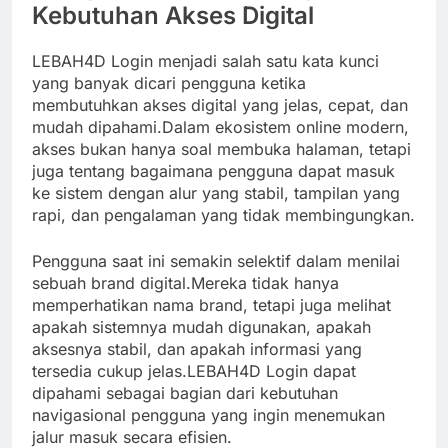
Kebutuhan Akses Digital
LEBAH4D Login menjadi salah satu kata kunci
yang banyak dicari pengguna ketika
membutuhkan akses digital yang jelas, cepat, dan
mudah dipahami.Dalam ekosistem online modern,
akses bukan hanya soal membuka halaman, tetapi
juga tentang bagaimana pengguna dapat masuk
ke sistem dengan alur yang stabil, tampilan yang
rapi, dan pengalaman yang tidak membingungkan.
Pengguna saat ini semakin selektif dalam menilai
sebuah brand digital.Mereka tidak hanya
memperhatikan nama brand, tetapi juga melihat
apakah sistemnya mudah digunakan, apakah
aksesnya stabil, dan apakah informasi yang
tersedia cukup jelas.LEBAH4D Login dapat
dipahami sebagai bagian dari kebutuhan
navigasional pengguna yang ingin menemukan
jalur masuk secara efisien.