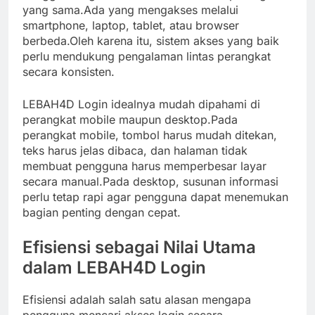
yang sama.Ada yang mengakses melalui
smartphone, laptop, tablet, atau browser
berbeda.Oleh karena itu, sistem akses yang baik
perlu mendukung pengalaman lintas perangkat
secara konsisten.
LEBAH4D Login idealnya mudah dipahami di
perangkat mobile maupun desktop.Pada
perangkat mobile, tombol harus mudah ditekan,
teks harus jelas dibaca, dan halaman tidak
membuat pengguna harus memperbesar layar
secara manual.Pada desktop, susunan informasi
perlu tetap rapi agar pengguna dapat menemukan
bagian penting dengan cepat.
Efisiensi sebagai Nilai Utama
dalam LEBAH4D Login
Efisiensi adalah salah satu alasan mengapa