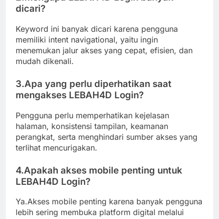
dicari?
Keyword ini banyak dicari karena pengguna
memiliki intent navigational, yaitu ingin
menemukan jalur akses yang cepat, efisien, dan
mudah dikenali.
3.Apa yang perlu diperhatikan saat
mengakses LEBAH4D Login?
Pengguna perlu memperhatikan kejelasan
halaman, konsistensi tampilan, keamanan
perangkat, serta menghindari sumber akses yang
terlihat mencurigakan.
4.Apakah akses mobile penting untuk
LEBAH4D Login?
Ya.Akses mobile penting karena banyak pengguna
lebih sering membuka platform digital melalui