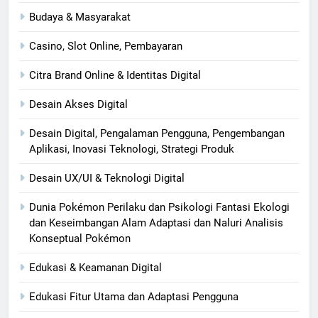
Budaya & Masyarakat
Casino, Slot Online, Pembayaran
Citra Brand Online & Identitas Digital
Desain Akses Digital
Desain Digital, Pengalaman Pengguna, Pengembangan
Aplikasi, Inovasi Teknologi, Strategi Produk
Desain UX/UI & Teknologi Digital
Dunia Pokémon Perilaku dan Psikologi Fantasi Ekologi
dan Keseimbangan Alam Adaptasi dan Naluri Analisis
Konseptual Pokémon
Edukasi & Keamanan Digital
Edukasi Fitur Utama dan Adaptasi Pengguna