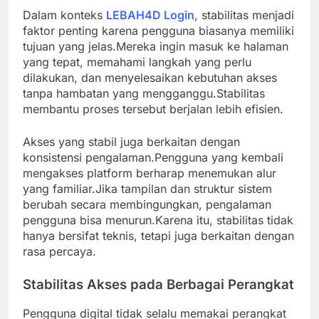
Dalam konteks
LEBAH4D Login
, stabilitas menjadi
faktor penting karena pengguna biasanya memiliki
tujuan yang jelas.Mereka ingin masuk ke halaman
yang tepat, memahami langkah yang perlu
dilakukan, dan menyelesaikan kebutuhan akses
tanpa hambatan yang mengganggu.Stabilitas
membantu proses tersebut berjalan lebih efisien.
Akses yang stabil juga berkaitan dengan
konsistensi pengalaman.Pengguna yang kembali
mengakses platform berharap menemukan alur
yang familiar.Jika tampilan dan struktur sistem
berubah secara membingungkan, pengalaman
pengguna bisa menurun.Karena itu, stabilitas tidak
hanya bersifat teknis, tetapi juga berkaitan dengan
rasa percaya.
Stabilitas Akses pada Berbagai Perangkat
Pengguna digital tidak selalu memakai perangkat