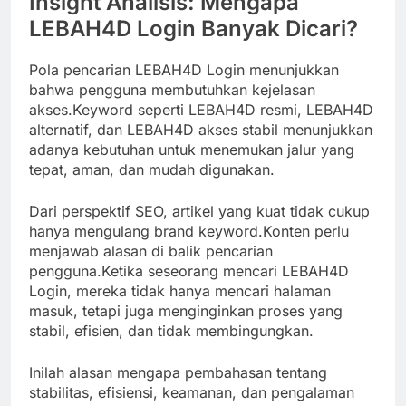
Insight Analisis: Mengapa
LEBAH4D Login Banyak Dicari?
Pola pencarian LEBAH4D Login menunjukkan
bahwa pengguna membutuhkan kejelasan
akses.Keyword seperti LEBAH4D resmi, LEBAH4D
alternatif, dan LEBAH4D akses stabil menunjukkan
adanya kebutuhan untuk menemukan jalur yang
tepat, aman, dan mudah digunakan.
Dari perspektif SEO, artikel yang kuat tidak cukup
hanya mengulang brand keyword.Konten perlu
menjawab alasan di balik pencarian
pengguna.Ketika seseorang mencari LEBAH4D
Login, mereka tidak hanya mencari halaman
masuk, tetapi juga menginginkan proses yang
stabil, efisien, dan tidak membingungkan.
Inilah alasan mengapa pembahasan tentang
stabilitas, efisiensi, keamanan, dan pengalaman