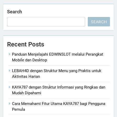
Search
SEARCH
Recent Posts
Panduan Menjelajahi EDWINSLOT melalui Perangkat
Mobile dan Desktop
LEBAH4D dengan Struktur Menu yang Praktis untuk
Aktivitas Harian
KAYA787 dengan Struktur Informasi yang Ringkas dan
Mudah Dipahami
Cara Memahami Fitur Utama KAYA787 bagi Pengguna
Pemula