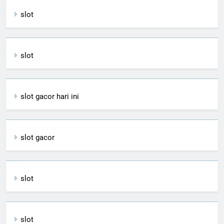
slot
slot
slot gacor hari ini
slot gacor
slot
slot