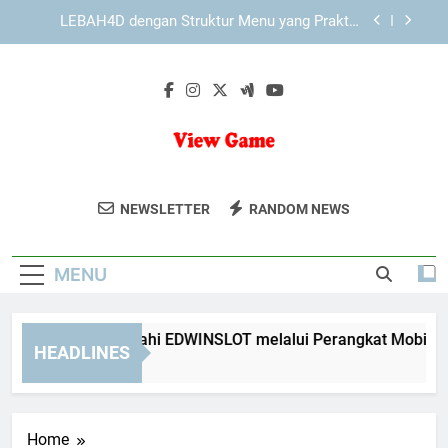
Skip
KAYA787 dengan Struktur Informasi yang Ringkas
to
dan Mudah Dipahami
content
Cara Memahami Fitur Utama KAYA787 bagi
Pengguna Pemula
Panduan Menjelajahi EDWINSLOT melalui
Perangkat Mobile dan Desktop
LEBAH4D dengan Struktur Menu yang Praktis
untuk Aktivitas Harian
View Game
Dapatkan Ulasan Dan Panduan Lengkap
KAYA787 dengan Struktur Informasi yang Ringkas
NEWSLETTER
RANDOM NEWS
dan Mudah Dipahami
Untuk Game Favorit Anda Di View Game.
Cara Memahami Fitur Utama KAYA787 bagi
Temukan Berita Terbaru, Tips, Dan Trik
Pengguna Pemula
MENU
Game Di Sini!
nduan Menjelajahi EDWINSLOT melalui Perangkat Mobile dan 
HEADLINES
eeks Ago
Home