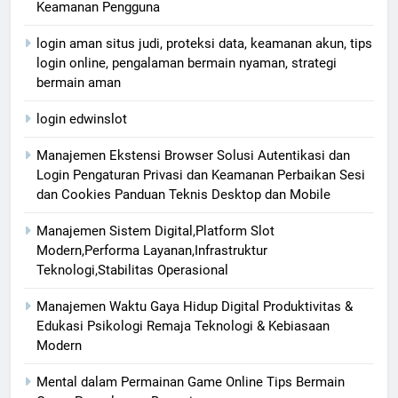
Keamanan Pengguna
login aman situs judi, proteksi data, keamanan akun, tips
login online, pengalaman bermain nyaman, strategi
bermain aman
login edwinslot
Manajemen Ekstensi Browser Solusi Autentikasi dan
Login Pengaturan Privasi dan Keamanan Perbaikan Sesi
dan Cookies Panduan Teknis Desktop dan Mobile
Manajemen Sistem Digital,Platform Slot
Modern,Performa Layanan,Infrastruktur
Teknologi,Stabilitas Operasional
Manajemen Waktu Gaya Hidup Digital Produktivitas &
Edukasi Psikologi Remaja Teknologi & Kebiasaan
Modern
Mental dalam Permainan Game Online Tips Bermain