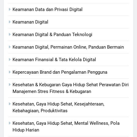
Keamanan Data dan Privasi Digital
Keamanan Digital
Keamanan Digital & Panduan Teknologi
Keamanan Digital, Permainan Online, Panduan Bermain
Keamanan Finansial & Tata Kelola Digital
Kepercayaan Brand dan Pengalaman Pengguna
Kesehatan & Kebugaran Gaya Hidup Sehat Perawatan Diri
Manajemen Stres Fitness & Kebugaran
Kesehatan, Gaya Hidup Sehat, Kesejahteraan,
Kebahagiaan, Produktivitas
Kesehatan, Gaya Hidup Sehat, Mental Wellness, Pola
Hidup Harian