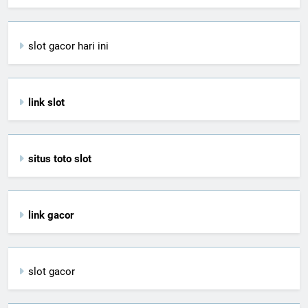
slot gacor hari ini
link slot
situs toto slot
link gacor
slot gacor