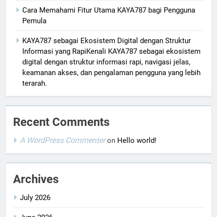
Cara Memahami Fitur Utama KAYA787 bagi Pengguna
Pemula
KAYA787 sebagai Ekosistem Digital dengan Struktur
Informasi yang RapiKenali KAYA787 sebagai ekosistem
digital dengan struktur informasi rapi, navigasi jelas,
keamanan akses, dan pengalaman pengguna yang lebih
terarah.
Recent Comments
A WordPress Commenter
on
Hello world!
Archives
July 2026