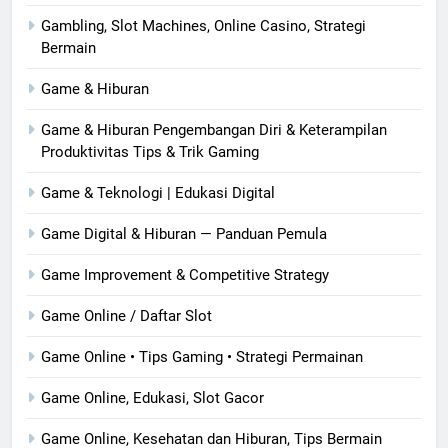
Gambling, Slot Machines, Online Casino, Strategi
Bermain
Game & Hiburan
Game & Hiburan Pengembangan Diri & Keterampilan
Produktivitas Tips & Trik Gaming
Game & Teknologi | Edukasi Digital
Game Digital & Hiburan — Panduan Pemula
Game Improvement & Competitive Strategy
Game Online / Daftar Slot
Game Online • Tips Gaming • Strategi Permainan
Game Online, Edukasi, Slot Gacor
Game Online, Kesehatan dan Hiburan, Tips Bermain