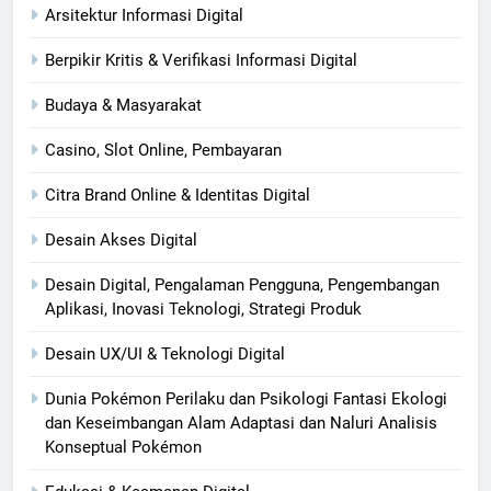
Arsitektur Informasi Digital
Berpikir Kritis & Verifikasi Informasi Digital
Budaya & Masyarakat
Casino, Slot Online, Pembayaran
Citra Brand Online & Identitas Digital
Desain Akses Digital
Desain Digital, Pengalaman Pengguna, Pengembangan
Aplikasi, Inovasi Teknologi, Strategi Produk
Desain UX/UI & Teknologi Digital
Dunia Pokémon Perilaku dan Psikologi Fantasi Ekologi
dan Keseimbangan Alam Adaptasi dan Naluri Analisis
Konseptual Pokémon