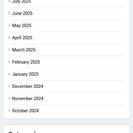
July 2025
June 2025
May 2025
April 2025
March 2025
February 2025
January 2025
December 2024
November 2024
October 2024