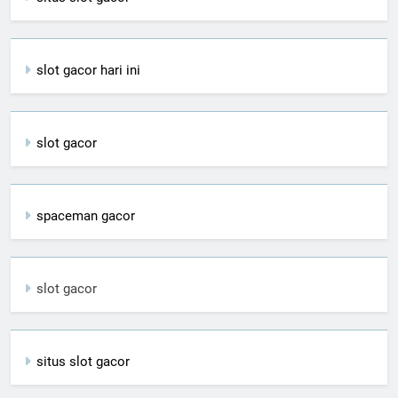
slot gacor hari ini
slot gacor
spaceman gacor
slot gacor
situs slot gacor