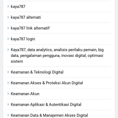
kaya787
kaya787 alternati
kaya787 link alternatif
kaya787 login
Kaya787, data analytics, analisis perilaku pemain, big
data, pengalaman pengguna, inovasi digital, optimasi
sistem
Keamanan & Teknologi Digital
Keamanan Akses & Proteksi Akun Digital
Keamanan Akun
Keamanan Aplikasi & Autentikasi Digital
Keamanan Data & Manajemen Akses Digital