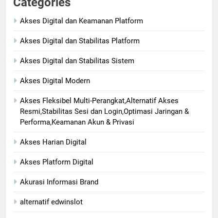
Categories
Akses Digital dan Keamanan Platform
Akses Digital dan Stabilitas Platform
Akses Digital dan Stabilitas Sistem
Akses Digital Modern
Akses Fleksibel Multi-Perangkat,Alternatif Akses
Resmi,Stabilitas Sesi dan Login,Optimasi Jaringan &
Performa,Keamanan Akun & Privasi
Akses Harian Digital
Akses Platform Digital
Akurasi Informasi Brand
alternatif edwinslot