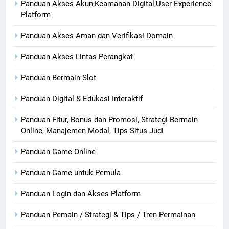
Panduan Akses Akun,Keamanan Digital,User Experience
Platform
Panduan Akses Aman dan Verifikasi Domain
Panduan Akses Lintas Perangkat
Panduan Bermain Slot
Panduan Digital & Edukasi Interaktif
Panduan Fitur, Bonus dan Promosi, Strategi Bermain
Online, Manajemen Modal, Tips Situs Judi
Panduan Game Online
Panduan Game untuk Pemula
Panduan Login dan Akses Platform
Panduan Pemain / Strategi & Tips / Tren Permainan