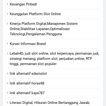
Keuangan Pribadi
Keunggulan Platform Slot Online
Kinerja Platform Digital,Manajemen Sistem
Online,Stabilitas Layanan,Optimalisasi
Teknologi,Pengalaman Pengguna
Kurasi Informasi Brand
Lebah4D, judi slot online, slot terpercaya, permainan judi,
strategi menang, platform slot, perjudian online, RTP
tinggi, permainan slot populer
link alternatif edwinslot
link alternatif horas88
link alternatif kaya787
Literasi Digital, Hiburan Online Bertanggung Jawab,