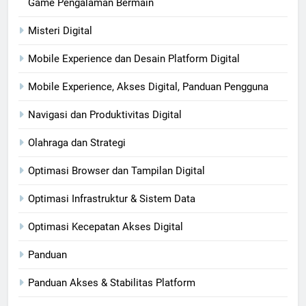
Game Pengalaman Bermain
Misteri Digital
Mobile Experience dan Desain Platform Digital
Mobile Experience, Akses Digital, Panduan Pengguna
Navigasi dan Produktivitas Digital
Olahraga dan Strategi
Optimasi Browser dan Tampilan Digital
Optimasi Infrastruktur & Sistem Data
Optimasi Kecepatan Akses Digital
Panduan
Panduan Akses & Stabilitas Platform