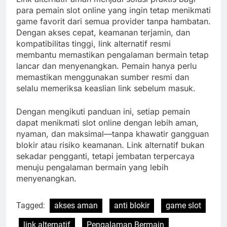
para pemain slot online yang ingin tetap menikmati
game favorit dari semua provider tanpa hambatan.
Dengan akses cepat, keamanan terjamin, dan
kompatibilitas tinggi, link alternatif resmi
membantu memastikan pengalaman bermain tetap
lancar dan menyenangkan. Pemain hanya perlu
memastikan menggunakan sumber resmi dan
selalu memeriksa keaslian link sebelum masuk.
Dengan mengikuti panduan ini, setiap pemain
dapat menikmati slot online dengan lebih aman,
nyaman, dan maksimal—tanpa khawatir gangguan
blokir atau risiko keamanan. Link alternatif bukan
sekadar pengganti, tetapi jembatan terpercaya
menuju pengalaman bermain yang lebih
menyenangkan.
Tagged:
akses aman
anti blokir
game slot
link alternatif
Pengalaman Bermain