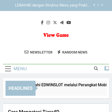
Skip
KAYA787 dengan Struktur Informasi yang Ringkas
to
dan Mudah Dipahami
content
Cara Memahami Fitur Utama KAYA787 bagi
Pengguna Pemula
Panduan Menjelajahi EDWINSLOT melalui
Perangkat Mobile dan Desktop
LEBAH4D dengan Struktur Menu yang Praktis
untuk Aktivitas Harian
View Game
Dapatkan Ulasan Dan Panduan Lengkap
KAYA787 dengan Struktur Informasi yang Ringkas
NEWSLETTER
RANDOM NEWS
dan Mudah Dipahami
Untuk Game Favorit Anda Di View Game.
Cara Memahami Fitur Utama KAYA787 bagi
Temukan Berita Terbaru, Tips, Dan Trik
Pengguna Pemula
MENU
Game Di Sini!
nduan Menjelajahi EDWINSLOT melalui Perangkat Mobile dan 
HEADLINES
eeks Ago
Cara Mengatasi Tiara4D