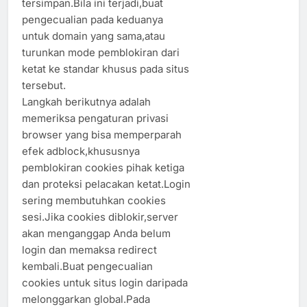
tersimpan.Bila ini terjadi,buat
pengecualian pada keduanya
untuk domain yang sama,atau
turunkan mode pemblokiran dari
ketat ke standar khusus pada situs
tersebut.
Langkah berikutnya adalah
memeriksa pengaturan privasi
browser yang bisa memperparah
efek adblock,khususnya
pemblokiran cookies pihak ketiga
dan proteksi pelacakan ketat.Login
sering membutuhkan cookies
sesi.Jika cookies diblokir,server
akan menganggap Anda belum
login dan memaksa redirect
kembali.Buat pengecualian
cookies untuk situs login daripada
melonggarkan global.Pada