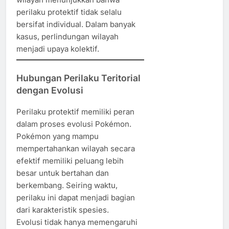
perilaku protektif tidak selalu
bersifat individual. Dalam banyak
kasus, perlindungan wilayah
menjadi upaya kolektif.
Hubungan Perilaku Teritorial
dengan Evolusi
Perilaku protektif memiliki peran
dalam proses evolusi Pokémon.
Pokémon yang mampu
mempertahankan wilayah secara
efektif memiliki peluang lebih
besar untuk bertahan dan
berkembang. Seiring waktu,
perilaku ini dapat menjadi bagian
dari karakteristik spesies.
Evolusi tidak hanya memengaruhi