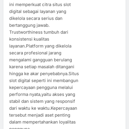
ini memperkuat citra situs slot
digital sebagai layanan yang
dikelola secara serius dan
bertanggung jawab.
Trustworthiness tumbuh dari
konsistensi kualitas
layanan.Platform yang dikelola
secara profesional jarang
mengalami gangguan berulang
karena setiap masalah ditangani
hingga ke akar penyebabnya.Situs
slot digital seperti ini membangun
kepercayaan pengguna melalui
performa nyata,yaitu akses yang
stabil dan sistem yang responsif
dari waktu ke waktu.Kepercayaan
tersebut menjadi aset penting
dalam mempertahankan loyalitas
pengguna.