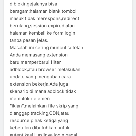
diblokir,gejalanya bisa
beragam:halaman blank,tombol
masuk tidak merespons,redirect
berulang,session expired,atau
halaman kembali ke form login
tanpa pesan jelas.
Masalah ini sering muncul setelah
Anda memasang extension
baru,memperbarui filter
adblock,atau browser melakukan
update yang mengubah cara
extension bekerja.Ada juga
skenario di mana adblock tidak
memblokir elemen
“iklan”,melainkan file skrip yang
dianggap tracking,CDN,atau
resource pihak ketiga yang
kebetulan dibutuhkan untuk
autentikasi.Hasilnya,login gagal