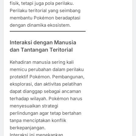
fisik, tetapi juga pola perilaku.
Perilaku teritorial yang seimbang
membantu Pokémon beradaptasi
dengan dinamika ekosistem.
Interaksi dengan Manusia
dan Tantangan Teritorial
Kehadiran manusia sering kali
memicu perubahan dalam perilaku
protektif Pokémon. Pembangunan,
eksplorasi, dan aktivitas pelatihan
dapat dianggap sebagai ancaman
terhadap wilayah. Pokémon harus
menyesuaikan strategi
perlindungan agar tetap bertahan
tanpa menciptakan konflik
berkepanjangan.
Interaksi ini menekankan