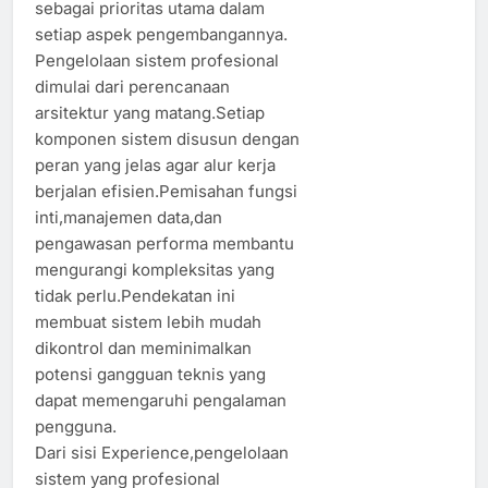
sebagai prioritas utama dalam
setiap aspek pengembangannya.
Pengelolaan sistem profesional
dimulai dari perencanaan
arsitektur yang matang.Setiap
komponen sistem disusun dengan
peran yang jelas agar alur kerja
berjalan efisien.Pemisahan fungsi
inti,manajemen data,dan
pengawasan performa membantu
mengurangi kompleksitas yang
tidak perlu.Pendekatan ini
membuat sistem lebih mudah
dikontrol dan meminimalkan
potensi gangguan teknis yang
dapat memengaruhi pengalaman
pengguna.
Dari sisi Experience,pengelolaan
sistem yang profesional