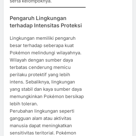
serta kelompoknya.
Pengaruh Lingkungan
terhadap Intensitas Proteksi
Lingkungan memiliki pengaruh
besar terhadap seberapa kuat
Pokémon melindungi wilayahnya.
Wilayah dengan sumber daya
terbatas cenderung memicu
perilaku protektif yang lebih
intens. Sebaliknya, lingkungan
yang stabil dan kaya sumber daya
memungkinkan Pokémon bersikap
lebih toleran.
Perubahan lingkungan seperti
gangguan alam atau aktivitas
manusia dapat meningkatkan
sensitivitas teritorial. Pokémon