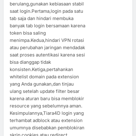
berulang,gunakan kebiasaan stabil
saat login.Pertama,login pada satu
tab saja dan hindari membuka
banyak tab login bersamaan karena
token bisa saling
menimpa.Kedua,hindari VPN rotasi
atau perubahan jaringan mendadak
saat proses autentikasi karena sesi
bisa dianggap tidak
konsisten.Ketiga,pertahankan
whitelist domain pada extension
yang Anda gunakan,dan tinjau
ulang setelah update filter besar
karena aturan baru bisa memblokir
resource yang sebelumnya aman.
Kesimpulannya,Tiara4D login yang
terhambat adblock atau extension
umumnya disebabkan pemblokiran
skrip,cookies,atau redirect