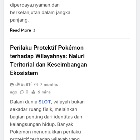
dipercaya,nyaman,dan
berkelanjutan dalam jangka
panjang.
Read More
Perilaku Protektif Pokémon
terhadap Wilayahnya: Naluri
Teritorial dan Keseimbangan
Ekosistem
d96c81f
7 months
ago
0
6 mins
Dalam dunia
SLOT
, wilayah bukan
sekadar ruang fisik, melainkan
bagian penting dari identitas dan
kelangsungan hidup. Banyak
Pokémon menunjukkan perilaku
protektif terhadap wilayah yang