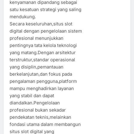
kenyamanan dipandang sebagai
satu kesatuan strategi yang saling
mendukung.
Secara keseluruhan,situs slot
digital dengan pengelolaan sistem
profesional menunjukkan
pentingnya tata kelola teknologi
yang matang.Dengan arsitektur
terstruktur,standar operasional
yang disiplin,pemantauan
berkelanjutan,dan fokus pada
pengalaman pengguna,platform
mampu menghadirkan layanan
yang stabil dan dapat
diandalkan.Pengelolaan
profesional bukan sekadar
pendekatan teknis,melainkan
fondasi utama dalam membangun
situs slot digital yang