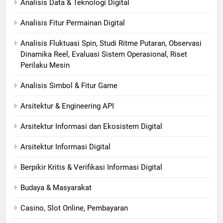
Analisis Data & Teknologi Digital
Analisis Fitur Permainan Digital
Analisis Fluktuasi Spin, Studi Ritme Putaran, Observasi
Dinamika Reel, Evaluasi Sistem Operasional, Riset
Perilaku Mesin
Analisis Simbol & Fitur Game
Arsitektur & Engineering API
Arsitektur Informasi dan Ekosistem Digital
Arsitektur Informasi Digital
Berpikir Kritis & Verifikasi Informasi Digital
Budaya & Masyarakat
Casino, Slot Online, Pembayaran