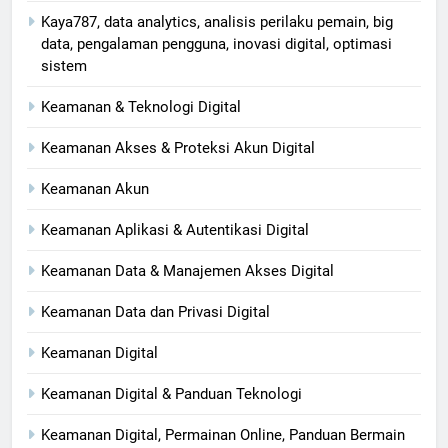
Kaya787, data analytics, analisis perilaku pemain, big
data, pengalaman pengguna, inovasi digital, optimasi
sistem
Keamanan & Teknologi Digital
Keamanan Akses & Proteksi Akun Digital
Keamanan Akun
Keamanan Aplikasi & Autentikasi Digital
Keamanan Data & Manajemen Akses Digital
Keamanan Data dan Privasi Digital
Keamanan Digital
Keamanan Digital & Panduan Teknologi
Keamanan Digital, Permainan Online, Panduan Bermain