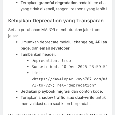
Terapkan
graceful degradation
pada klien: abaikan f
yang tidak dikenali, tangani respons yang lebih kaya
Kebijakan Deprecation yang Transparan
Setiap perubahan MAJOR membutuhkan jalur transisi yan
jelas:
Umumkan deprecate melalui
changelog
,
API status
page
, dan
email developer
.
Tambahkan header:
Deprecation: true
Sunset: Wed, 10 Dec 2025 23:59:59 GM
Link:
<https://developer.kaya787.com/migra
v1-to-v2>; rel="deprecation"
Sediakan
playbook migrasi
dan contoh kode.
Terapkan
shadow traffic
atau
dual-write
untuk
memvalidasi data saat klien berpindah.