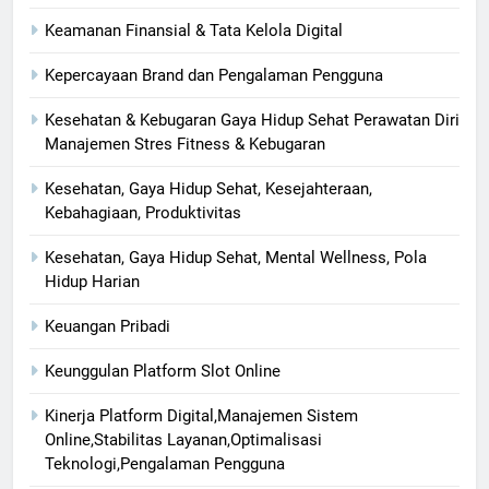
Keamanan Finansial & Tata Kelola Digital
Kepercayaan Brand dan Pengalaman Pengguna
Kesehatan & Kebugaran Gaya Hidup Sehat Perawatan Diri
Manajemen Stres Fitness & Kebugaran
Kesehatan, Gaya Hidup Sehat, Kesejahteraan,
Kebahagiaan, Produktivitas
Kesehatan, Gaya Hidup Sehat, Mental Wellness, Pola
Hidup Harian
Keuangan Pribadi
Keunggulan Platform Slot Online
Kinerja Platform Digital,Manajemen Sistem
Online,Stabilitas Layanan,Optimalisasi
Teknologi,Pengalaman Pengguna