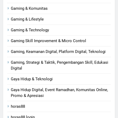
Gaming & Komunitas
Gaming & Lifestyle
Gaming & Technology
Gaming Skill Improvement & Micro Control
Gaming, Keamanan Digital, Platform Digital, Teknologi
Gaming, Strategi & Taktik, Pengembangan Skill, Edukasi
Digital
Gaya Hidup & Teknologi
Gaya Hidup Digital, Event Ramadhan, Komunitas Online,
Promo & Apresiasi
horas88
horas88 login