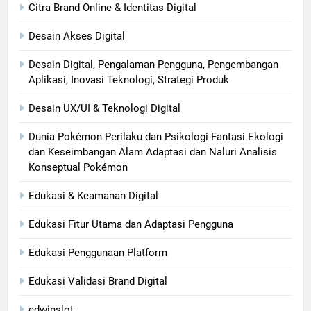
Citra Brand Online & Identitas Digital
Desain Akses Digital
Desain Digital, Pengalaman Pengguna, Pengembangan
Aplikasi, Inovasi Teknologi, Strategi Produk
Desain UX/UI & Teknologi Digital
Dunia Pokémon Perilaku dan Psikologi Fantasi Ekologi
dan Keseimbangan Alam Adaptasi dan Naluri Analisis
Konseptual Pokémon
Edukasi & Keamanan Digital
Edukasi Fitur Utama dan Adaptasi Pengguna
Edukasi Penggunaan Platform
Edukasi Validasi Brand Digital
edwinslot