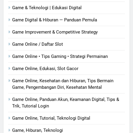
Game & Teknologi | Edukasi Digital
Game Digital & Hiburan — Panduan Pemula
Game Improvement & Competitive Strategy
Game Online / Daftar Slot
Game Online • Tips Gaming • Strategi Permainan
Game Online, Edukasi, Slot Gacor
Game Online, Kesehatan dan Hiburan, Tips Bermain
Game, Pengembangan Diri, Kesehatan Mental
Game Online, Panduan Akun, Keamanan Digital, Tips &
Trik, Tutorial Login
Game Online, Tutorial, Teknologi Digital
Game, Hiburan, Teknologi