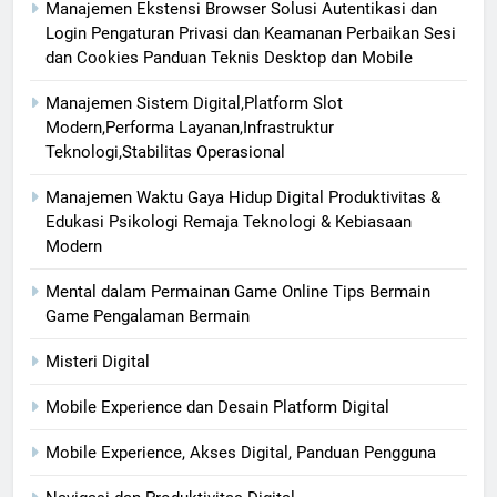
Manajemen Ekstensi Browser Solusi Autentikasi dan
Login Pengaturan Privasi dan Keamanan Perbaikan Sesi
dan Cookies Panduan Teknis Desktop dan Mobile
Manajemen Sistem Digital,Platform Slot
Modern,Performa Layanan,Infrastruktur
Teknologi,Stabilitas Operasional
Manajemen Waktu Gaya Hidup Digital Produktivitas &
Edukasi Psikologi Remaja Teknologi & Kebiasaan
Modern
Mental dalam Permainan Game Online Tips Bermain
Game Pengalaman Bermain
Misteri Digital
Mobile Experience dan Desain Platform Digital
Mobile Experience, Akses Digital, Panduan Pengguna