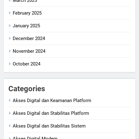
March 2025
February 2025
January 2025
December 2024
November 2024
October 2024
Categories
Akses Digital dan Keamanan Platform
Akses Digital dan Stabilitas Platform
Akses Digital dan Stabilitas Sistem
Akses Digital Modern