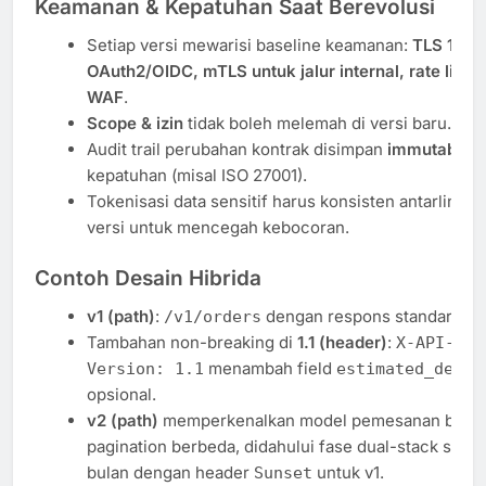
Keamanan & Kepatuhan Saat Berevolusi
Setiap versi mewarisi baseline keamanan:
TLS 1.3,
OAuth2/OIDC, mTLS untuk jalur internal, rate limit,
WAF
.
Scope & izin
tidak boleh melemah di versi baru.
Audit trail perubahan kontrak disimpan
immutable
u
kepatuhan (misal ISO 27001).
Tokenisasi data sensitif harus konsisten antarlintas
versi untuk mencegah kebocoran.
Contoh Desain Hibrida
v1 (path)
:
dengan respons standar.
/v1/orders
Tambahan non-breaking di
1.1 (header)
:
X-API-
menambah field
Version: 1.1
estimated_deliv
opsional.
v2 (path)
memperkenalkan model pemesanan baru 
pagination berbeda, didahului fase dual-stack sela
bulan dengan header
untuk v1.
Sunset