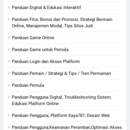
Panduan Digital & Edukasi Interaktif
Panduan Fitur, Bonus dan Promosi, Strategi Bermain
Online, Manajemen Modal, Tips Situs Judi
Panduan Game Online
Panduan Game untuk Pemula
Panduan Login dan Akses Platform
Panduan Pemain / Strategi & Tips / Tren Permainan
Panduan Pemula
Panduan Pengguna Digital, Troubleshooting Sistem,
Edukasi Platform Online
Panduan Pengguna, Platform Kaya787, Desain Web
Panduan Pengguna,Keamanan Peramban,Optimasi Akses