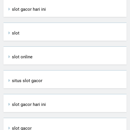
slot gacor hari ini
slot
slot online
situs slot gacor
slot gacor hari ini
slot gacor