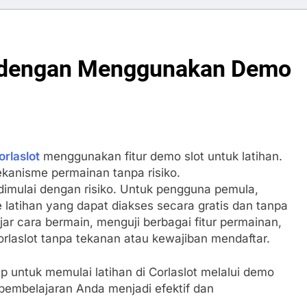
t dengan Menggunakan Demo
orlaslot
menggunakan fitur demo slot untuk latihan.
kanisme permainan tanpa risiko.
 dimulai dengan risiko. Untuk pengguna pemula,
latihan yang dapat diakses secara gratis dan tanpa
ar cara bermain, menguji berbagai fitur permainan,
rlaslot tanpa tekanan atau kewajiban mendaftar.
p untuk memulai latihan di Corlaslot melalui demo
s pembelajaran Anda menjadi efektif dan