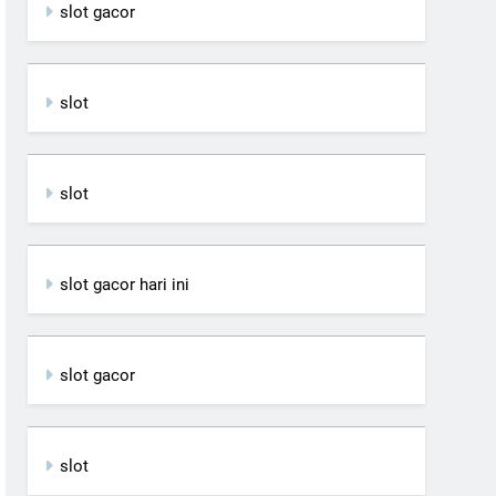
slot gacor
slot
slot
slot gacor hari ini
slot gacor
slot