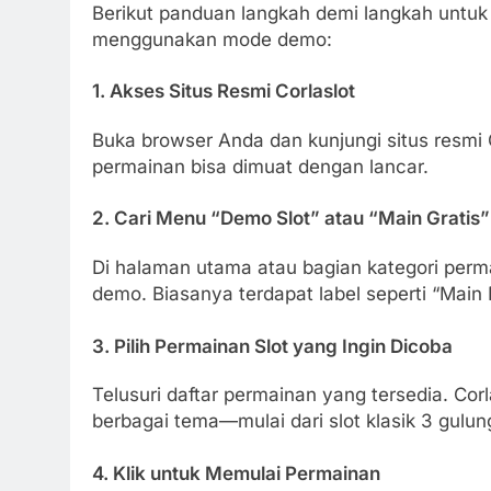
Berikut panduan langkah demi langkah untuk m
menggunakan mode demo:
1.
Akses Situs Resmi Corlaslot
Buka browser Anda dan kunjungi situs resmi Co
permainan bisa dimuat dengan lancar.
2.
Cari Menu “Demo Slot” atau “Main Gratis”
Di halaman utama atau bagian kategori perm
demo. Biasanya terdapat label seperti “Main 
3.
Pilih Permainan Slot yang Ingin Dicoba
Telusuri daftar permainan yang tersedia. Cor
berbagai tema—mulai dari slot klasik 3 gulung
4.
Klik untuk Memulai Permainan