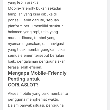
yang lebih praktis.
Mobile-friendly bukan sekadar
tampilan yang bisa dibuka di
ponsel. Lebih dari itu, sebuah
platform perlu memiliki struktur
halaman yang rapi, teks yang
mudah dibaca, tombol yang
nyaman digunakan, dan navigasi
yang tidak membingungkan. Jika
semua elemen tersebut berjalan
baik, pengalaman pengguna akan
terasa lebih efisien.
Mengapa Mobile-Friendly
Penting untuk
CORLASLOT?
Akses mobile yang baik membantu
pengguna menghemat waktu.
Dalam banyak situasi, pengguna