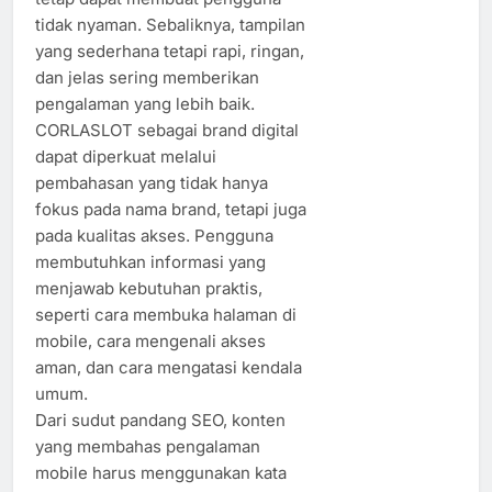
tidak nyaman. Sebaliknya, tampilan
yang sederhana tetapi rapi, ringan,
dan jelas sering memberikan
pengalaman yang lebih baik.
CORLASLOT sebagai brand digital
dapat diperkuat melalui
pembahasan yang tidak hanya
fokus pada nama brand, tetapi juga
pada kualitas akses. Pengguna
membutuhkan informasi yang
menjawab kebutuhan praktis,
seperti cara membuka halaman di
mobile, cara mengenali akses
aman, dan cara mengatasi kendala
umum.
Dari sudut pandang SEO, konten
yang membahas pengalaman
mobile harus menggunakan kata