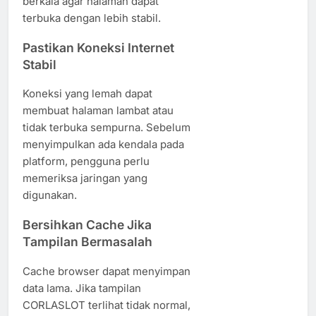
berkala agar halaman dapat
terbuka dengan lebih stabil.
Pastikan Koneksi Internet
Stabil
Koneksi yang lemah dapat
membuat halaman lambat atau
tidak terbuka sempurna. Sebelum
menyimpulkan ada kendala pada
platform, pengguna perlu
memeriksa jaringan yang
digunakan.
Bersihkan Cache Jika
Tampilan Bermasalah
Cache browser dapat menyimpan
data lama. Jika tampilan
CORLASLOT terlihat tidak normal,