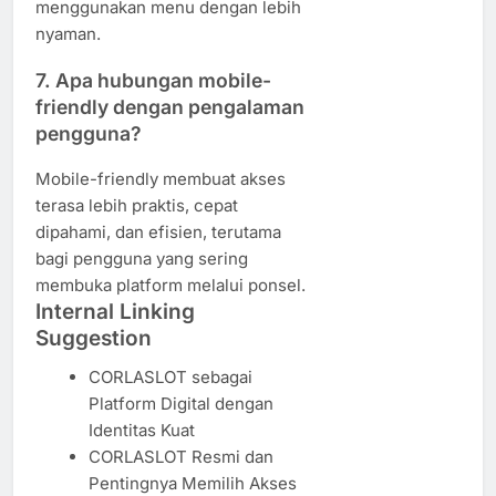
menggunakan menu dengan lebih
nyaman.
7. Apa hubungan mobile-
friendly dengan pengalaman
pengguna?
Mobile-friendly membuat akses
terasa lebih praktis, cepat
dipahami, dan efisien, terutama
bagi pengguna yang sering
membuka platform melalui ponsel.
Internal Linking
Suggestion
CORLASLOT sebagai
Platform Digital dengan
Identitas Kuat
CORLASLOT Resmi dan
Pentingnya Memilih Akses