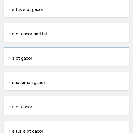
situs slot gacor
slot gacor hari ini
slot gacor
spaceman gacor
slot gacor
situs slot gacor