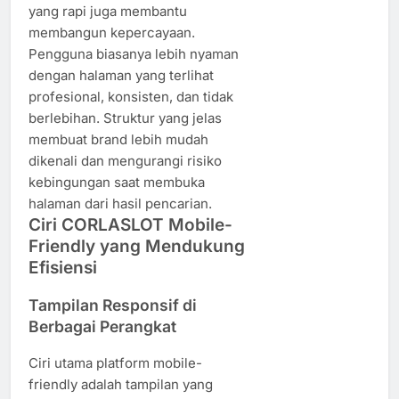
yang rapi juga membantu
membangun kepercayaan.
Pengguna biasanya lebih nyaman
dengan halaman yang terlihat
profesional, konsisten, dan tidak
berlebihan. Struktur yang jelas
membuat brand lebih mudah
dikenali dan mengurangi risiko
kebingungan saat membuka
halaman dari hasil pencarian.
Ciri CORLASLOT Mobile-
Friendly yang Mendukung
Efisiensi
Tampilan Responsif di
Berbagai Perangkat
Ciri utama platform mobile-
friendly adalah tampilan yang