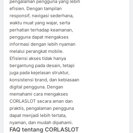
pengalaman pengguna yang lebih
efisien. Dengan tampilan
responsif, navigasi sederhana,
waktu muat yang wajar, serta
perhatian terhadap keamanan,
pengguna dapat mengakses
informasi dengan lebih nyaman
melalui perangkat mobile.
Efisiensi akses tidak hanya
bergantung pada desain, tetapi
juga pada kejelasan struktur,
konsistensi brand, dan kebiasaan
digital pengguna. Dengan
memahami cara mengakses
CORLASLOT secara aman dan
praktis, pengalaman pengguna
dapat menjadi lebih tertata,
nyaman, dan mudah dipahami.
FAQ tentang CORLASLOT