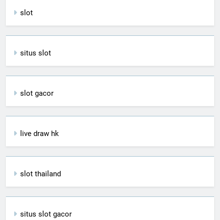
slot
situs slot
slot gacor
live draw hk
slot thailand
situs slot gacor