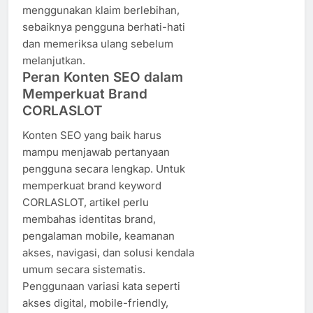
menggunakan klaim berlebihan,
sebaiknya pengguna berhati-hati
dan memeriksa ulang sebelum
melanjutkan.
Peran Konten SEO dalam
Memperkuat Brand
CORLASLOT
Konten SEO yang baik harus
mampu menjawab pertanyaan
pengguna secara lengkap. Untuk
memperkuat brand keyword
CORLASLOT, artikel perlu
membahas identitas brand,
pengalaman mobile, keamanan
akses, navigasi, dan solusi kendala
umum secara sistematis.
Penggunaan variasi kata seperti
akses digital, mobile-friendly,