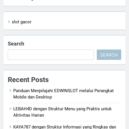
slot gacor
Search
SEARCH
Recent Posts
Panduan Menjelajahi EDWINSLOT melalui Perangkat
Mobile dan Desktop
LEBAH4D dengan Struktur Menu yang Praktis untuk
Aktivitas Harian
KAYA787 dengan Struktur Informasi yang Ringkas dan