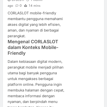
ago
0
14 mins
CORLASLOT mobile-friendly
membantu pengguna memahami
akses digital yang lebih efisien,
aman, dan nyaman di berbagai
perangkat.
Mengenal CORLASLOT
dalam Konteks Mobile-
Friendly
Dalam kebiasaan digital modern,
perangkat mobile menjadi pilihan
utama bagi banyak pengguna
untuk mengakses berbagai
platform online. Pengguna ingin
membuka halaman dengan cepat,
membaca informasi dengan
nyaman, dan berpindah menu