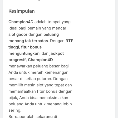
Kesimpulan
Champion4D
adalah tempat yang
ideal bagi pemain yang mencari
slot gacor
dengan
peluang
menang tak terbatas
. Dengan
RTP
tinggi
,
fitur bonus
menguntungkan
, dan
jackpot
progresif
,
Champion4D
menawarkan peluang besar bagi
Anda untuk meraih kemenangan
besar di setiap putaran. Dengan
memilih mesin slot yang tepat dan
memanfaatkan fitur bonus dengan
bijak, Anda bisa memaksimalkan
peluang Anda untuk menang lebih
sering.
Bergabunglah sekarang di