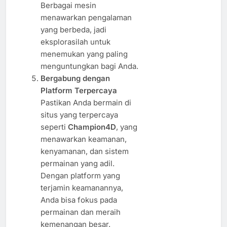
Berbagai mesin
menawarkan pengalaman
yang berbeda, jadi
eksplorasilah untuk
menemukan yang paling
menguntungkan bagi Anda.
Bergabung dengan
Platform Terpercaya
Pastikan Anda bermain di
situs yang terpercaya
seperti
Champion4D
, yang
menawarkan keamanan,
kenyamanan, dan sistem
permainan yang adil.
Dengan platform yang
terjamin keamanannya,
Anda bisa fokus pada
permainan dan meraih
kemenangan besar.