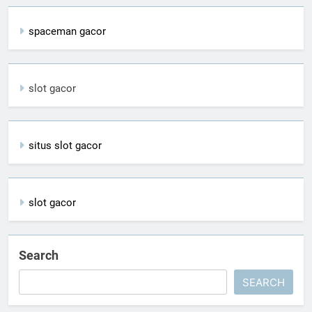
spaceman gacor
slot gacor
situs slot gacor
slot gacor
Search
SEARCH