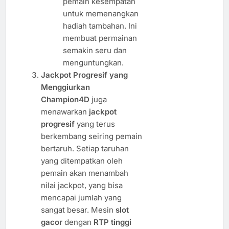
pemain kesempatan
untuk memenangkan
hadiah tambahan. Ini
membuat permainan
semakin seru dan
menguntungkan.
Jackpot Progresif yang
Menggiurkan
Champion4D
juga
menawarkan
jackpot
progresif
yang terus
berkembang seiring pemain
bertaruh. Setiap taruhan
yang ditempatkan oleh
pemain akan menambah
nilai jackpot, yang bisa
mencapai jumlah yang
sangat besar. Mesin
slot
gacor
dengan
RTP tinggi