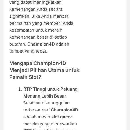
yang dapat meningkatkan
kemenangan Anda secara
signifikan. Jika Anda mencari
permainan yang memberi Anda
kesempatan untuk meraih
kemenangan besar di setiap
putaran,
Champion4D
adalah
tempat yang tepat.
Mengapa Champion4D
Menjadi Pilihan Utama untuk
Pemain Slot?
RTP Tinggi untuk Peluang
Menang Lebih Besar
Salah satu keunggulan
terbesar dari
Champion4D
adalah mesin
slot gacor
mereka yang menawarkan