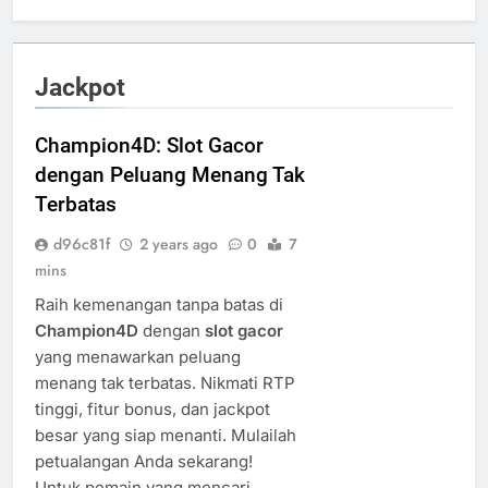
Jackpot
Champion4D: Slot Gacor
dengan Peluang Menang Tak
Terbatas
d96c81f
2 years ago
0
7
mins
Raih kemenangan tanpa batas di
Champion4D
dengan
slot gacor
yang menawarkan peluang
menang tak terbatas. Nikmati RTP
tinggi, fitur bonus, dan jackpot
besar yang siap menanti. Mulailah
petualangan Anda sekarang!
Untuk pemain yang mencari