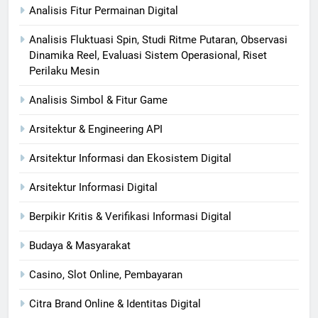
Analisis Fitur Permainan Digital
Analisis Fluktuasi Spin, Studi Ritme Putaran, Observasi
Dinamika Reel, Evaluasi Sistem Operasional, Riset
Perilaku Mesin
Analisis Simbol & Fitur Game
Arsitektur & Engineering API
Arsitektur Informasi dan Ekosistem Digital
Arsitektur Informasi Digital
Berpikir Kritis & Verifikasi Informasi Digital
Budaya & Masyarakat
Casino, Slot Online, Pembayaran
Citra Brand Online & Identitas Digital