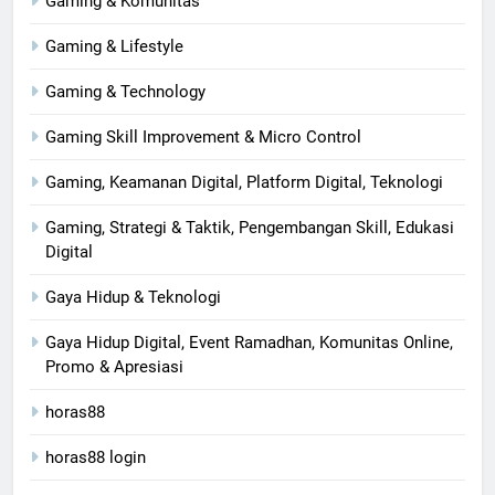
Gaming & Komunitas
Gaming & Lifestyle
Gaming & Technology
Gaming Skill Improvement & Micro Control
Gaming, Keamanan Digital, Platform Digital, Teknologi
Gaming, Strategi & Taktik, Pengembangan Skill, Edukasi
Digital
Gaya Hidup & Teknologi
Gaya Hidup Digital, Event Ramadhan, Komunitas Online,
Promo & Apresiasi
horas88
horas88 login