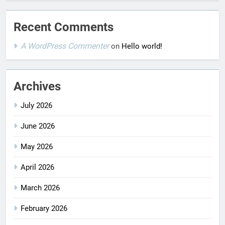
Recent Comments
A WordPress Commenter
on
Hello world!
Archives
July 2026
June 2026
May 2026
April 2026
March 2026
February 2026