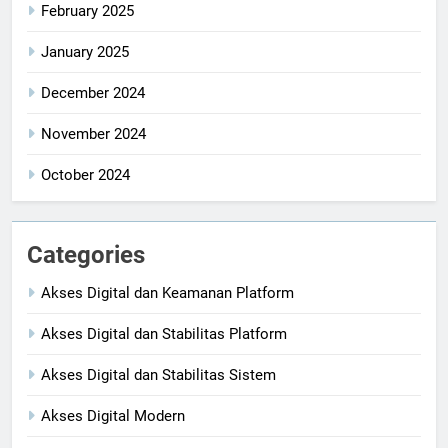
February 2025
January 2025
December 2024
November 2024
October 2024
Categories
Akses Digital dan Keamanan Platform
Akses Digital dan Stabilitas Platform
Akses Digital dan Stabilitas Sistem
Akses Digital Modern