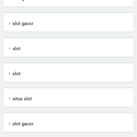
slot gacor
slot
slot
situs slot
slot gacor