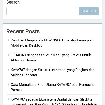
Search
SEARCH
Recent Posts
Panduan Menjelajahi EDWINSLOT melalui Perangkat
Mobile dan Desktop
LEBAH4D dengan Struktur Menu yang Praktis untuk
Aktivitas Harian
KAYA787 dengan Struktur Informasi yang Ringkas dan
Mudah Dipahami
Cara Memahami Fitur Utama KAYA787 bagi Pengguna
Pemula
KAYA787 sebagai Ekosistem Digital dengan Struktur
Informasi yang RapiKenali KAYA787 sebagai ekosistem