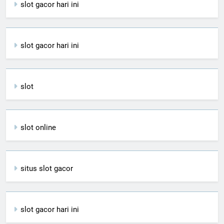
slot gacor hari ini
slot gacor hari ini
slot
slot online
situs slot gacor
slot gacor hari ini