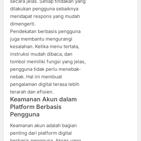
secara jelas. Setiap tindakan yang
dilakukan pengguna sebaiknya
mendapat respons yang mudah
dimengerti.
Pendekatan berbasis pengguna
juga membantu mengurangi
kesalahan. Ketika menu tertata,
instruksi mudah dibaca, dan
tombol memiliki fungsi yang jelas,
pengguna tidak perlu menebak-
nebak. Hal ini membuat
pengalaman digital terasa lebih
terarah dan efisien.
Keamanan Akun dalam
Platform Berbasis
Pengguna
Keamanan akun adalah bagian
penting dari platform digital
berbasis pengguna. Akses yang