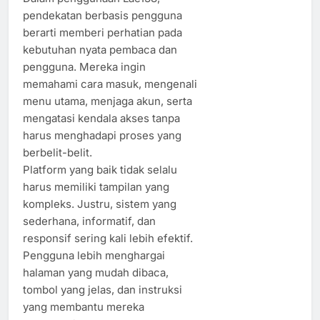
pendekatan berbasis pengguna
berarti memberi perhatian pada
kebutuhan nyata pembaca dan
pengguna. Mereka ingin
memahami cara masuk, mengenali
menu utama, menjaga akun, serta
mengatasi kendala akses tanpa
harus menghadapi proses yang
berbelit-belit.
Platform yang baik tidak selalu
harus memiliki tampilan yang
kompleks. Justru, sistem yang
sederhana, informatif, dan
responsif sering kali lebih efektif.
Pengguna lebih menghargai
halaman yang mudah dibaca,
tombol yang jelas, dan instruksi
yang membantu mereka