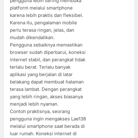
pengguna lebih sering membuka
platform melalui smartphone
karena lebih praktis dan fleksibel.
Karena itu, pengalaman mobile
perlu terasa ringan, jelas, dan
mudah dikendalikan.
Pengguna sebaiknya memastikan
browser sudah diperbarui, koneksi
internet stabil, dan perangkat tidak
terlalu berat. Terlalu banyak
aplikasi yang berjalan di latar
belakang dapat membuat halaman
terasa lambat. Dengan perangkat
yang lebih ringan, akses biasanya
menjadi lebih nyaman.
Contoh praktisnya, seorang
pengguna ingin mengakses Lae138
melalui smartphone saat berada di
luar rumah. Koneksi internet di