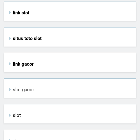
link slot
situs toto slot
link gacor
slot gacor
slot