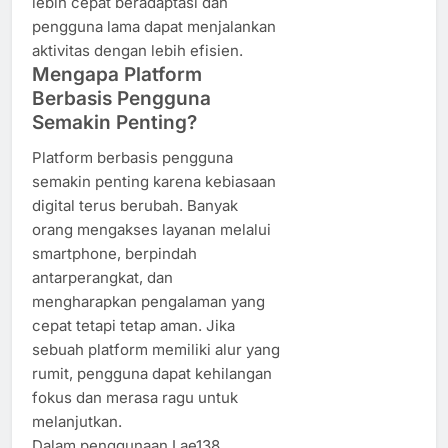
lebih cepat beradaptasi dan
pengguna lama dapat menjalankan
aktivitas dengan lebih efisien.
Mengapa Platform
Berbasis Pengguna
Semakin Penting?
Platform berbasis pengguna
semakin penting karena kebiasaan
digital terus berubah. Banyak
orang mengakses layanan melalui
smartphone, berpindah
antarperangkat, dan
mengharapkan pengalaman yang
cepat tetapi tetap aman. Jika
sebuah platform memiliki alur yang
rumit, pengguna dapat kehilangan
fokus dan merasa ragu untuk
melanjutkan.
Dalam penggunaan Lae138,