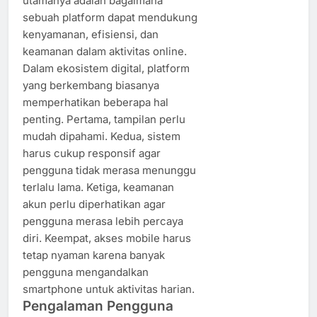
utamanya adalah bagaimana
sebuah platform dapat mendukung
kenyamanan, efisiensi, dan
keamanan dalam aktivitas online.
Dalam ekosistem digital, platform
yang berkembang biasanya
memperhatikan beberapa hal
penting. Pertama, tampilan perlu
mudah dipahami. Kedua, sistem
harus cukup responsif agar
pengguna tidak merasa menunggu
terlalu lama. Ketiga, keamanan
akun perlu diperhatikan agar
pengguna merasa lebih percaya
diri. Keempat, akses mobile harus
tetap nyaman karena banyak
pengguna mengandalkan
smartphone untuk aktivitas harian.
Pengalaman Pengguna