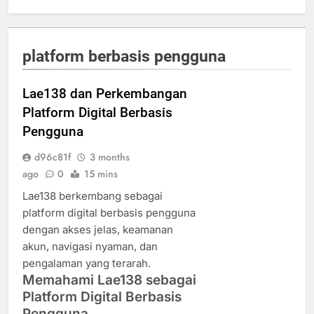
platform berbasis pengguna
Lae138 dan Perkembangan
Platform Digital Berbasis
Pengguna
d96c81f
3 months
ago
0
15 mins
Lae138 berkembang sebagai
platform digital berbasis pengguna
dengan akses jelas, keamanan
akun, navigasi nyaman, dan
pengalaman yang terarah.
Memahami Lae138 sebagai
Platform Digital Berbasis
Pengguna