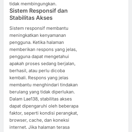
tidak membingungkan.
Sistem Responsif dan
Stabilitas Akses
Sistem responsif membantu
meningkatkan kenyamanan
pengguna. Ketika halaman
memberikan respons yang jelas,
pengguna dapat mengetahui
apakah proses sedang berjalan,
berhasil, atau perlu dicoba
kembali. Respons yang jelas
membantu menghindari tindakan
berulang yang tidak diperlukan.
Dalam Lae138, stabilitas akses
dapat dipengaruhi oleh beberapa
faktor, seperti kondisi perangkat,
browser, cache, dan koneksi
internet. Jika halaman terasa