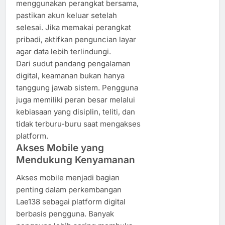
menggunakan perangkat bersama,
pastikan akun keluar setelah
selesai. Jika memakai perangkat
pribadi, aktifkan penguncian layar
agar data lebih terlindungi.
Dari sudut pandang pengalaman
digital, keamanan bukan hanya
tanggung jawab sistem. Pengguna
juga memiliki peran besar melalui
kebiasaan yang disiplin, teliti, dan
tidak terburu-buru saat mengakses
platform.
Akses Mobile yang
Mendukung Kenyamanan
Akses mobile menjadi bagian
penting dalam perkembangan
Lae138 sebagai platform digital
berbasis pengguna. Banyak