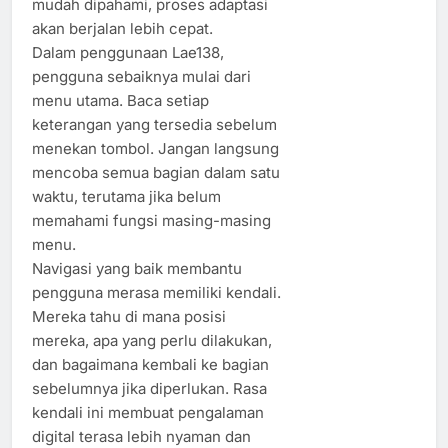
mudah dipahami, proses adaptasi
akan berjalan lebih cepat.
Dalam penggunaan Lae138,
pengguna sebaiknya mulai dari
menu utama. Baca setiap
keterangan yang tersedia sebelum
menekan tombol. Jangan langsung
mencoba semua bagian dalam satu
waktu, terutama jika belum
memahami fungsi masing-masing
menu.
Navigasi yang baik membantu
pengguna merasa memiliki kendali.
Mereka tahu di mana posisi
mereka, apa yang perlu dilakukan,
dan bagaimana kembali ke bagian
sebelumnya jika diperlukan. Rasa
kendali ini membuat pengalaman
digital terasa lebih nyaman dan