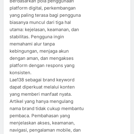
Berdasarkan pola penggunaan
platform digital, perkembangan
yang paling terasa bagi pengguna
biasanya muncul dari tiga hal
utama: kejelasan, keamanan, dan
stabilitas. Pengguna ingin
memahami alur tanpa
kebingungan, menjaga akun
dengan aman, dan mengakses
platform dengan respons yang
konsisten.
Lae138 sebagai brand keyword
dapat diperkuat melalui konten
yang memberi manfaat nyata.
Artikel yang hanya mengulang
nama brand tidak cukup membantu
pembaca. Pembahasan yang
menjelaskan akses, keamanan,
navigasi, pengalaman mobile, dan