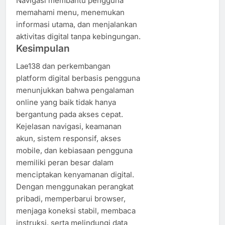
Navigasi membantu pengguna
memahami menu, menemukan
informasi utama, dan menjalankan
aktivitas digital tanpa kebingungan.
Kesimpulan
Lae138 dan perkembangan
platform digital berbasis pengguna
menunjukkan bahwa pengalaman
online yang baik tidak hanya
bergantung pada akses cepat.
Kejelasan navigasi, keamanan
akun, sistem responsif, akses
mobile, dan kebiasaan pengguna
memiliki peran besar dalam
menciptakan kenyamanan digital.
Dengan menggunakan perangkat
pribadi, memperbarui browser,
menjaga koneksi stabil, membaca
instruksi, serta melindungi data