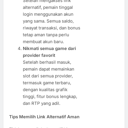
Setelah mengakses link
alternatif, pemain tinggal
login menggunakan akun
yang sama. Semua saldo,
riwayat transaksi, dan bonus
tetap aman tanpa perlu
membuat akun baru.
Nikmati semua game dari
provider favorit
Setelah berhasil masuk,
pemain dapat memainkan
slot dari semua provider,
termasuk game terbaru,
dengan kualitas grafik
tinggi, fitur bonus lengkap,
dan RTP yang adil.
Tips Memilih Link Alternatif Aman