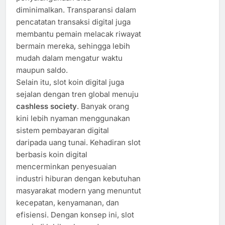
diminimalkan. Transparansi dalam
pencatatan transaksi digital juga
membantu pemain melacak riwayat
bermain mereka, sehingga lebih
mudah dalam mengatur waktu
maupun saldo.
Selain itu, slot koin digital juga
sejalan dengan tren global menuju
cashless society
. Banyak orang
kini lebih nyaman menggunakan
sistem pembayaran digital
daripada uang tunai. Kehadiran slot
berbasis koin digital
mencerminkan penyesuaian
industri hiburan dengan kebutuhan
masyarakat modern yang menuntut
kecepatan, kenyamanan, dan
efisiensi. Dengan konsep ini, slot