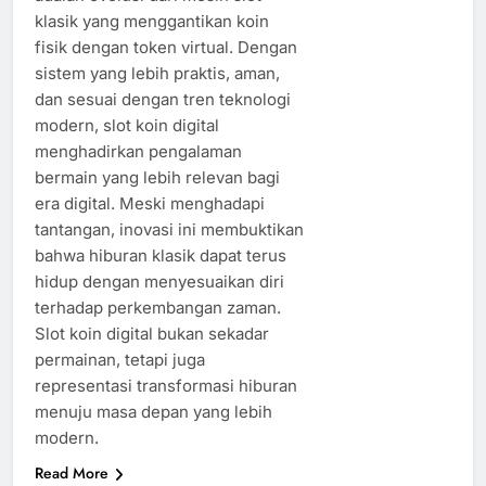
klasik yang menggantikan koin
fisik dengan token virtual. Dengan
sistem yang lebih praktis, aman,
dan sesuai dengan tren teknologi
modern, slot koin digital
menghadirkan pengalaman
bermain yang lebih relevan bagi
era digital. Meski menghadapi
tantangan, inovasi ini membuktikan
bahwa hiburan klasik dapat terus
hidup dengan menyesuaikan diri
terhadap perkembangan zaman.
Slot koin digital bukan sekadar
permainan, tetapi juga
representasi transformasi hiburan
menuju masa depan yang lebih
modern.
Read More