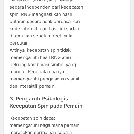
secara independen dari kecepatan
spin. RNG menghasilkan hasil
putaran secara acak berdasarkan
kode internal, dan hasil ini sudah
ditentukan sebelum reel mulai
berputar.
Artinya, kecepatan spin tidak
memengaruhi hasil RNG atau
peluang kombinasi simbol yang
muncul. Kecepatan hanya
memengaruhi pengalaman visual
dan interaktif pemain.
3. Pengaruh Psikologis
Kecepatan Spin pada Pemain
Kecepatan spin dapat
memengaruhi bagaimana pemain
merasakan permainan secara