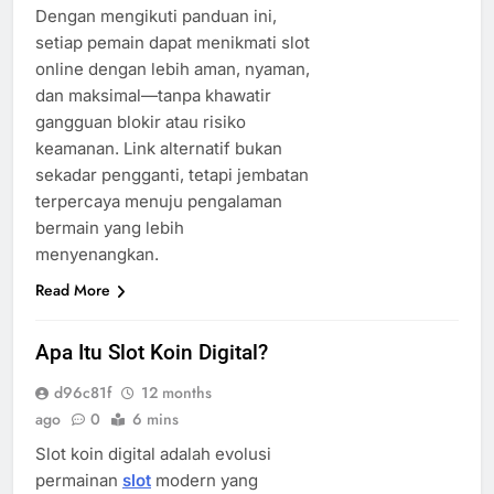
Dengan mengikuti panduan ini,
setiap pemain dapat menikmati slot
online dengan lebih aman, nyaman,
dan maksimal—tanpa khawatir
gangguan blokir atau risiko
keamanan. Link alternatif bukan
sekadar pengganti, tetapi jembatan
terpercaya menuju pengalaman
bermain yang lebih
menyenangkan.
Read More
Apa Itu Slot Koin Digital?
d96c81f
12 months
ago
0
6 mins
Slot koin digital adalah evolusi
permainan
slot
modern yang