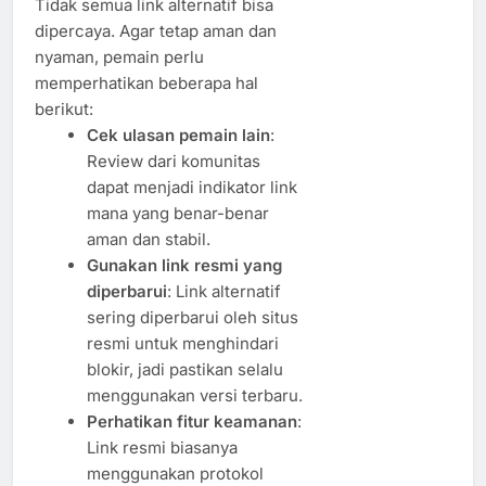
Tidak semua link alternatif bisa
dipercaya. Agar tetap aman dan
nyaman, pemain perlu
memperhatikan beberapa hal
berikut:
Cek ulasan pemain lain
:
Review dari komunitas
dapat menjadi indikator link
mana yang benar-benar
aman dan stabil.
Gunakan link resmi yang
diperbarui
: Link alternatif
sering diperbarui oleh situs
resmi untuk menghindari
blokir, jadi pastikan selalu
menggunakan versi terbaru.
Perhatikan fitur keamanan
:
Link resmi biasanya
menggunakan protokol