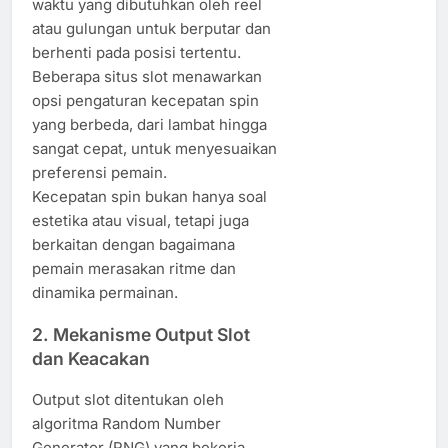
waktu yang dibutuhkan oleh reel
atau gulungan untuk berputar dan
berhenti pada posisi tertentu.
Beberapa situs slot menawarkan
opsi pengaturan kecepatan spin
yang berbeda, dari lambat hingga
sangat cepat, untuk menyesuaikan
preferensi pemain.
Kecepatan spin bukan hanya soal
estetika atau visual, tetapi juga
berkaitan dengan bagaimana
pemain merasakan ritme dan
dinamika permainan.
2. Mekanisme Output Slot
dan Keacakan
Output slot ditentukan oleh
algoritma Random Number
Generator (RNG) yang bekerja