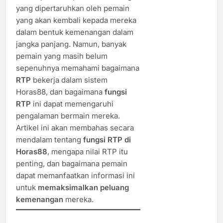
yang dipertaruhkan oleh pemain
yang akan kembali kepada mereka
dalam bentuk kemenangan dalam
jangka panjang. Namun, banyak
pemain yang masih belum
sepenuhnya memahami bagaimana
RTP
bekerja dalam sistem
Horas88, dan bagaimana
fungsi
RTP
ini dapat memengaruhi
pengalaman bermain mereka.
Artikel ini akan membahas secara
mendalam tentang
fungsi RTP di
Horas88
, mengapa nilai RTP itu
penting, dan bagaimana pemain
dapat memanfaatkan informasi ini
untuk
memaksimalkan peluang
kemenangan
mereka.