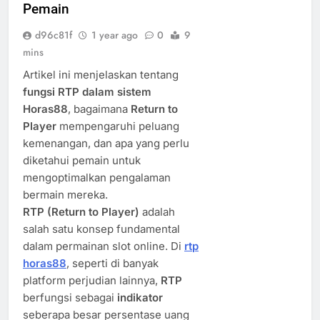
Pemain
d96c81f
1 year ago
0
9
mins
Artikel ini menjelaskan tentang
fungsi RTP dalam sistem
Horas88
, bagaimana
Return to
Player
mempengaruhi peluang
kemenangan, dan apa yang perlu
diketahui pemain untuk
mengoptimalkan pengalaman
bermain mereka.
RTP (Return to Player)
adalah
salah satu konsep fundamental
dalam permainan slot online. Di
rtp
horas88
, seperti di banyak
platform perjudian lainnya,
RTP
berfungsi sebagai
indikator
seberapa besar persentase uang