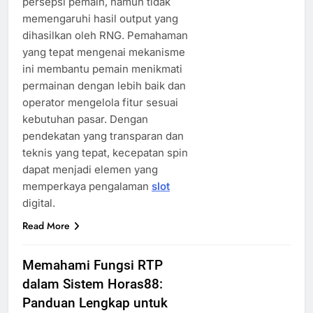
persepsi pemain, namun tidak
memengaruhi hasil output yang
dihasilkan oleh RNG. Pemahaman
yang tepat mengenai mekanisme
ini membantu pemain menikmati
permainan dengan lebih baik dan
operator mengelola fitur sesuai
kebutuhan pasar. Dengan
pendekatan yang transparan dan
teknis yang tepat, kecepatan spin
dapat menjadi elemen yang
memperkaya pengalaman
slot
digital.
Read More
Memahami Fungsi RTP
dalam Sistem Horas88:
Panduan Lengkap untuk