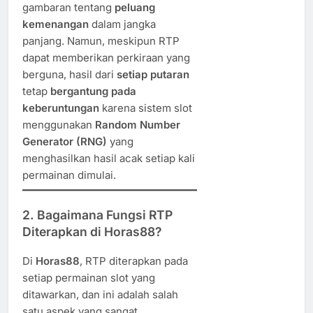
gambaran tentang
peluang
kemenangan
dalam jangka
panjang. Namun, meskipun RTP
dapat memberikan perkiraan yang
berguna, hasil dari
setiap putaran
tetap
bergantung pada
keberuntungan
karena sistem slot
menggunakan
Random Number
Generator (RNG)
yang
menghasilkan hasil acak setiap kali
permainan dimulai.
2.
Bagaimana Fungsi RTP
Diterapkan di Horas88?
Di
Horas88
, RTP diterapkan pada
setiap permainan slot yang
ditawarkan, dan ini adalah salah
satu aspek yang sangat