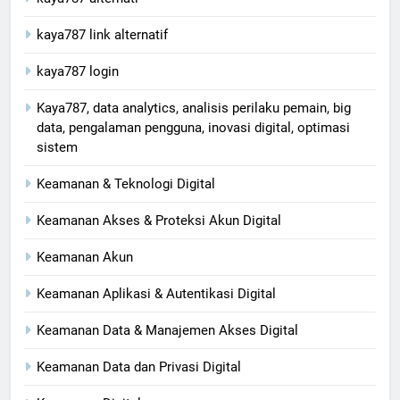
kaya787 link alternatif
kaya787 login
Kaya787, data analytics, analisis perilaku pemain, big
data, pengalaman pengguna, inovasi digital, optimasi
sistem
Keamanan & Teknologi Digital
Keamanan Akses & Proteksi Akun Digital
Keamanan Akun
Keamanan Aplikasi & Autentikasi Digital
Keamanan Data & Manajemen Akses Digital
Keamanan Data dan Privasi Digital