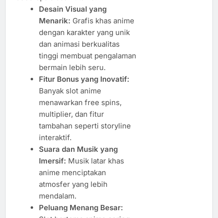
Desain Visual yang
Menarik:
Grafis khas anime
dengan karakter yang unik
dan animasi berkualitas
tinggi membuat pengalaman
bermain lebih seru.
Fitur Bonus yang Inovatif:
Banyak slot anime
menawarkan free spins,
multiplier, dan fitur
tambahan seperti storyline
interaktif.
Suara dan Musik yang
Imersif:
Musik latar khas
anime menciptakan
atmosfer yang lebih
mendalam.
Peluang Menang Besar: