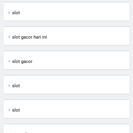
slot
slot gacor hari ini
slot gacor
slot
slot