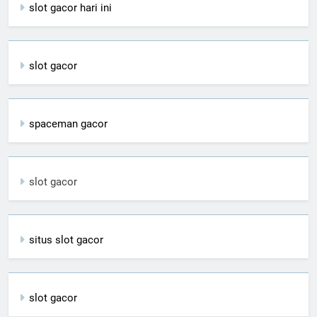
slot gacor hari ini
slot gacor
spaceman gacor
slot gacor
situs slot gacor
slot gacor