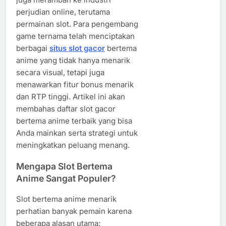
perjudian online, terutama
permainan slot. Para pengembang
game ternama telah menciptakan
berbagai
situs slot gacor
bertema
anime yang tidak hanya menarik
secara visual, tetapi juga
menawarkan fitur bonus menarik
dan RTP tinggi. Artikel ini akan
membahas daftar slot gacor
bertema anime terbaik yang bisa
Anda mainkan serta strategi untuk
meningkatkan peluang menang.
Mengapa Slot Bertema
Anime Sangat Populer?
Slot bertema anime menarik
perhatian banyak pemain karena
beberapa alasan utama: