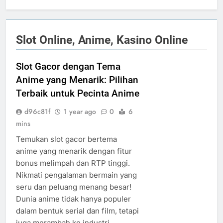
Slot Online, Anime, Kasino Online
Slot Gacor dengan Tema
Anime yang Menarik: Pilihan
Terbaik untuk Pecinta Anime
d96c81f
1 year ago
0
6
mins
Temukan slot gacor bertema
anime yang menarik dengan fitur
bonus melimpah dan RTP tinggi.
Nikmati pengalaman bermain yang
seru dan peluang menang besar!
Dunia anime tidak hanya populer
dalam bentuk serial dan film, tetapi
juga merambah ke industri