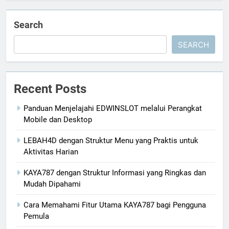
Search
SEARCH
Recent Posts
Panduan Menjelajahi EDWINSLOT melalui Perangkat
Mobile dan Desktop
LEBAH4D dengan Struktur Menu yang Praktis untuk
Aktivitas Harian
KAYA787 dengan Struktur Informasi yang Ringkas dan
Mudah Dipahami
Cara Memahami Fitur Utama KAYA787 bagi Pengguna
Pemula