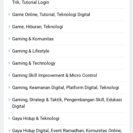
Trik, Tutorial Login
Game Online, Tutorial, Teknologi Digital
Game, Hiburan, Teknologi
Gaming & Komunitas
Gaming & Lifestyle
Gaming & Technology
Gaming Skill Improvement & Micro Control
Gaming, Keamanan Digital, Platform Digital, Teknologi
Gaming, Strategi & Taktik, Pengembangan Skill, Edukasi
Digital
Gaya Hidup & Teknologi
Gaya Hidup Digital, Event Ramadhan, Komunitas Online,