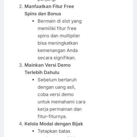
Manfaatkan Fitur Free
Spins dan Bonus
Bermain di slot yang
memiliki fitur free
spins dan multiplier
bisa meningkatkan
kemenangan Anda
secara signifikan.
Mainkan Versi Demo
Terlebih Dahulu
Sebelum bertaruh
dengan uang asli,
coba versi demo
untuk memahami cara
kerja permainan dan
fitur-fiturnya.
Kelola Modal dengan Bijak
Tetapkan batas