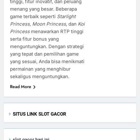
tinggi, fitur inovatif, dan peluang
menang yang besar. Beberapa
game terbaik seperti
Starlight
Princess
,
Moon Princess
, dan
Koi
Princess
menawarkan RTP tinggi
serta fitur bonus yang
menguntungkan. Dengan strategi
yang tepat dan pemilihan game
yang sesuai, Anda bisa menikmati
permainan yang menghibur
sekaligus menguntungkan.
Read More
SITUS LINK SLOT GACOR
slot gacor hari ini