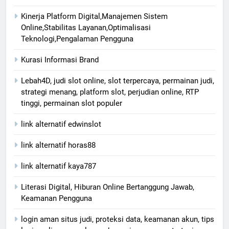
Kinerja Platform Digital,Manajemen Sistem
Online,Stabilitas Layanan,Optimalisasi
Teknologi,Pengalaman Pengguna
Kurasi Informasi Brand
Lebah4D, judi slot online, slot terpercaya, permainan judi,
strategi menang, platform slot, perjudian online, RTP
tinggi, permainan slot populer
link alternatif edwinslot
link alternatif horas88
link alternatif kaya787
Literasi Digital, Hiburan Online Bertanggung Jawab,
Keamanan Pengguna
login aman situs judi, proteksi data, keamanan akun, tips