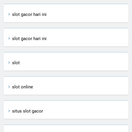
slot gacor hari ini
slot gacor hari ini
slot
slot online
situs slot gacor