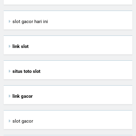
slot gacor hari ini
link slot
situs toto slot
link gacor
slot gacor