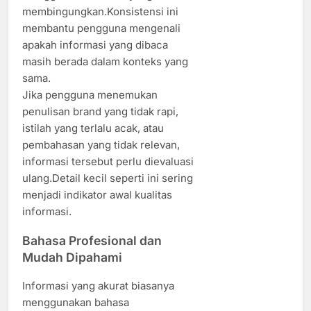
membingungkan.Konsistensi ini
membantu pengguna mengenali
apakah informasi yang dibaca
masih berada dalam konteks yang
sama.
Jika pengguna menemukan
penulisan brand yang tidak rapi,
istilah yang terlalu acak, atau
pembahasan yang tidak relevan,
informasi tersebut perlu dievaluasi
ulang.Detail kecil seperti ini sering
menjadi indikator awal kualitas
informasi.
Bahasa Profesional dan
Mudah Dipahami
Informasi yang akurat biasanya
menggunakan bahasa