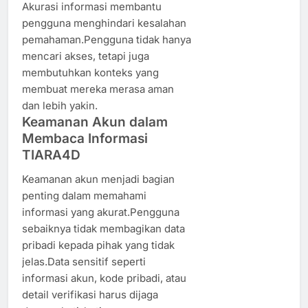
Akurasi informasi membantu
pengguna menghindari kesalahan
pemahaman.Pengguna tidak hanya
mencari akses, tetapi juga
membutuhkan konteks yang
membuat mereka merasa aman
dan lebih yakin.
Keamanan Akun dalam
Membaca Informasi
TIARA4D
Keamanan akun menjadi bagian
penting dalam memahami
informasi yang akurat.Pengguna
sebaiknya tidak membagikan data
pribadi kepada pihak yang tidak
jelas.Data sensitif seperti
informasi akun, kode pribadi, atau
detail verifikasi harus dijaga