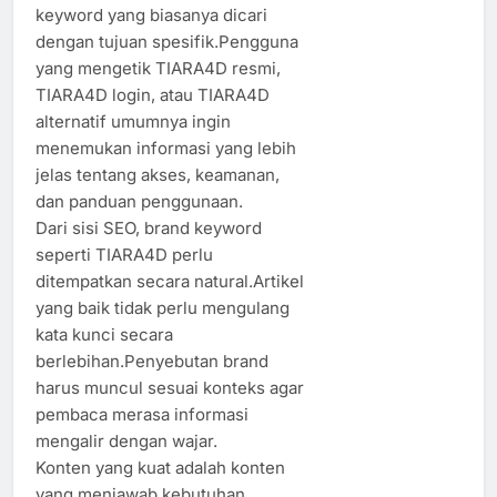
keyword yang biasanya dicari
dengan tujuan spesifik.Pengguna
yang mengetik TIARA4D resmi,
TIARA4D login, atau TIARA4D
alternatif umumnya ingin
menemukan informasi yang lebih
jelas tentang akses, keamanan,
dan panduan penggunaan.
Dari sisi SEO, brand keyword
seperti TIARA4D perlu
ditempatkan secara natural.Artikel
yang baik tidak perlu mengulang
kata kunci secara
berlebihan.Penyebutan brand
harus muncul sesuai konteks agar
pembaca merasa informasi
mengalir dengan wajar.
Konten yang kuat adalah konten
yang menjawab kebutuhan