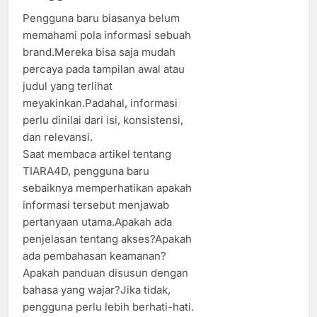
Pengguna baru biasanya belum
memahami pola informasi sebuah
brand.Mereka bisa saja mudah
percaya pada tampilan awal atau
judul yang terlihat
meyakinkan.Padahal, informasi
perlu dinilai dari isi, konsistensi,
dan relevansi.
Saat membaca artikel tentang
TIARA4D, pengguna baru
sebaiknya memperhatikan apakah
informasi tersebut menjawab
pertanyaan utama.Apakah ada
penjelasan tentang akses?Apakah
ada pembahasan keamanan?
Apakah panduan disusun dengan
bahasa yang wajar?Jika tidak,
pengguna perlu lebih berhati-hati.