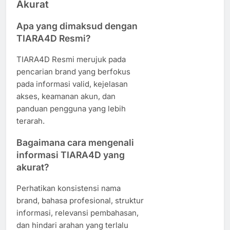
Akurat
Apa yang dimaksud dengan
TIARA4D Resmi?
TIARA4D Resmi merujuk pada
pencarian brand yang berfokus
pada informasi valid, kejelasan
akses, keamanan akun, dan
panduan pengguna yang lebih
terarah.
Bagaimana cara mengenali
informasi TIARA4D yang
akurat?
Perhatikan konsistensi nama
brand, bahasa profesional, struktur
informasi, relevansi pembahasan,
dan hindari arahan yang terlalu