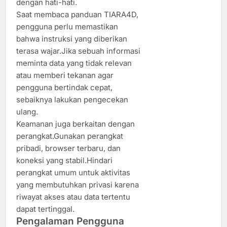
dengan hati-hati.
Saat membaca panduan TIARA4D,
pengguna perlu memastikan
bahwa instruksi yang diberikan
terasa wajar.Jika sebuah informasi
meminta data yang tidak relevan
atau memberi tekanan agar
pengguna bertindak cepat,
sebaiknya lakukan pengecekan
ulang.
Keamanan juga berkaitan dengan
perangkat.Gunakan perangkat
pribadi, browser terbaru, dan
koneksi yang stabil.Hindari
perangkat umum untuk aktivitas
yang membutuhkan privasi karena
riwayat akses atau data tertentu
dapat tertinggal.
Pengalaman Pengguna