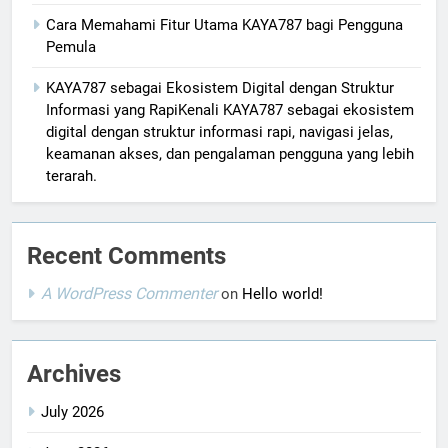
Cara Memahami Fitur Utama KAYA787 bagi Pengguna
Pemula
KAYA787 sebagai Ekosistem Digital dengan Struktur
Informasi yang RapiKenali KAYA787 sebagai ekosistem
digital dengan struktur informasi rapi, navigasi jelas,
keamanan akses, dan pengalaman pengguna yang lebih
terarah.
Recent Comments
A WordPress Commenter
on
Hello world!
Archives
July 2026