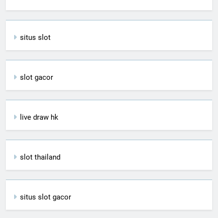
situs slot
slot gacor
live draw hk
slot thailand
situs slot gacor