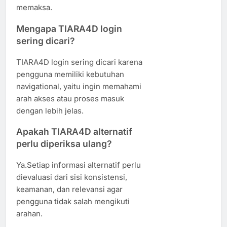
memaksa.
Mengapa TIARA4D login
sering dicari?
TIARA4D login sering dicari karena
pengguna memiliki kebutuhan
navigational, yaitu ingin memahami
arah akses atau proses masuk
dengan lebih jelas.
Apakah TIARA4D alternatif
perlu diperiksa ulang?
Ya.Setiap informasi alternatif perlu
dievaluasi dari sisi konsistensi,
keamanan, dan relevansi agar
pengguna tidak salah mengikuti
arahan.