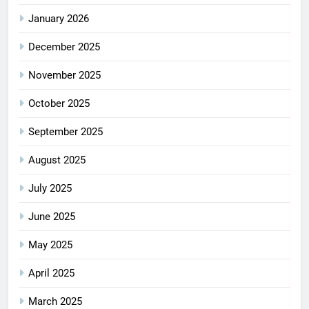
January 2026
December 2025
November 2025
October 2025
September 2025
August 2025
July 2025
June 2025
May 2025
April 2025
March 2025