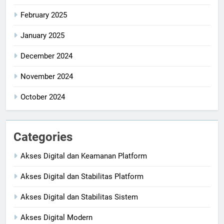
February 2025
January 2025
December 2024
November 2024
October 2024
Categories
Akses Digital dan Keamanan Platform
Akses Digital dan Stabilitas Platform
Akses Digital dan Stabilitas Sistem
Akses Digital Modern