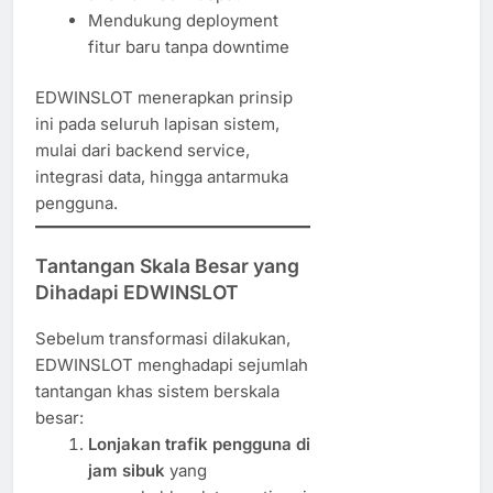
Mendukung deployment
fitur baru tanpa downtime
EDWINSLOT menerapkan prinsip
ini pada seluruh lapisan sistem,
mulai dari backend service,
integrasi data, hingga antarmuka
pengguna.
Tantangan Skala Besar yang
Dihadapi EDWINSLOT
Sebelum transformasi dilakukan,
EDWINSLOT menghadapi sejumlah
tantangan khas sistem berskala
besar:
Lonjakan trafik pengguna di
jam sibuk
yang