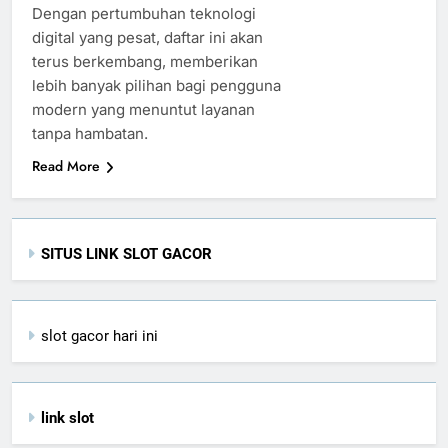
Dengan pertumbuhan teknologi
digital yang pesat, daftar ini akan
terus berkembang, memberikan
lebih banyak pilihan bagi pengguna
modern yang menuntut layanan
tanpa hambatan.
Read More
SITUS LINK SLOT GACOR
slot gacor hari ini
link slot