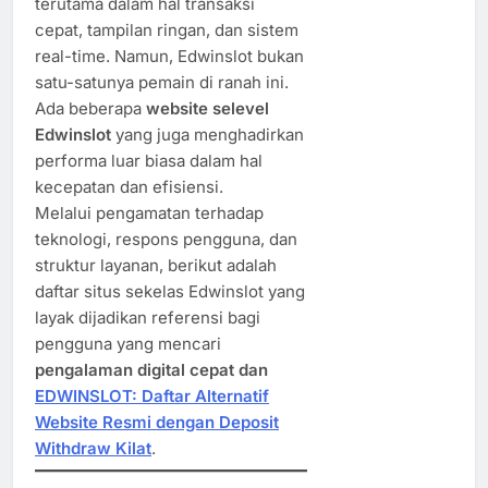
terutama dalam hal transaksi
cepat, tampilan ringan, dan sistem
real-time. Namun, Edwinslot bukan
satu-satunya pemain di ranah ini.
Ada beberapa
website selevel
Edwinslot
yang juga menghadirkan
performa luar biasa dalam hal
kecepatan dan efisiensi.
Melalui pengamatan terhadap
teknologi, respons pengguna, dan
struktur layanan, berikut adalah
daftar situs sekelas Edwinslot yang
layak dijadikan referensi bagi
pengguna yang mencari
pengalaman digital cepat dan
EDWINSLOT: Daftar Alternatif
Website Resmi dengan Deposit
Withdraw Kilat
.