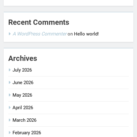
Recent Comments
A WordPress Commenter
on
Hello world!
Archives
July 2026
June 2026
May 2026
April 2026
March 2026
February 2026