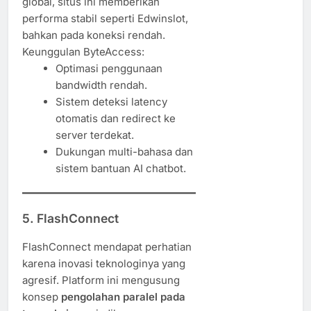
global, situs ini memberikan
performa stabil seperti Edwinslot,
bahkan pada koneksi rendah.
Keunggulan ByteAccess:
Optimasi penggunaan
bandwidth rendah.
Sistem deteksi latency
otomatis dan redirect ke
server terdekat.
Dukungan multi-bahasa dan
sistem bantuan AI chatbot.
5.
FlashConnect
FlashConnect mendapat perhatian
karena inovasi teknologinya yang
agresif. Platform ini mengusung
konsep
pengolahan paralel pada