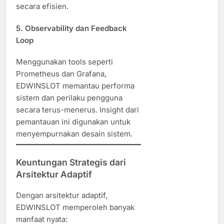
secara efisien.
5.
Observability dan Feedback
Loop
Menggunakan tools seperti
Prometheus dan Grafana,
EDWINSLOT memantau performa
sistem dan perilaku pengguna
secara terus-menerus. Insight dari
pemantauan ini digunakan untuk
menyempurnakan desain sistem.
Keuntungan Strategis dari
Arsitektur Adaptif
Dengan arsitektur adaptif,
EDWINSLOT memperoleh banyak
manfaat nyata: