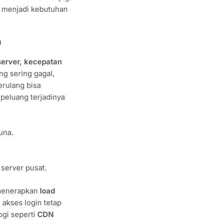
n menjadi kebutuhan
n
server, kecepatan
ang sering gagal,
erulang bisa
eluang terjadinya
una.
server pusat.
 menerapkan
load
akses login tetap
ogi seperti
CDN