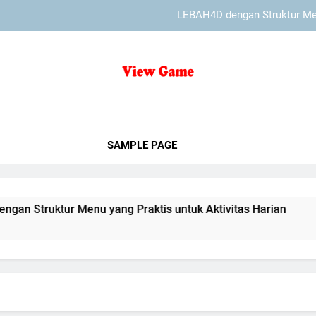
LEBAH4D dengan Struktur Men
KAYA787 dengan Struktur Infor
Cara Memahami Fitur 
ew Game
Panduan Menjelajahi EDWINSLOT m
Ulasan Dan Panduan Lengkap Untuk Game Favorit Anda Di View 
LEBAH4D dengan Struktur Men
SAMPLE PAGE
KAYA787 dengan Struktur Infor
Cara Memahami Fitur 
r Menu yang Praktis untuk Aktivitas Harian
KAYA787 de
2 Weeks Ago