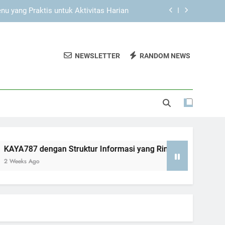
u yang Praktis untuk Aktivitas Harian
masi yang Ringkas dan Mudah Dipahami
Utama KAYA787 bagi Pengguna Pemula
NEWSLETTER
RANDOM NEWS
elalui Perangkat Mobile dan Desktop
Game. Temukan Berita Terbaru, Tips, Dan Trik Game Di Sini!
u yang Praktis untuk Aktivitas Harian
masi yang Ringkas dan Mudah Dipahami
Utama KAYA787 bagi Pengguna Pemula
ngan Struktur Informasi yang Ringkas dan Mudah Dipahami