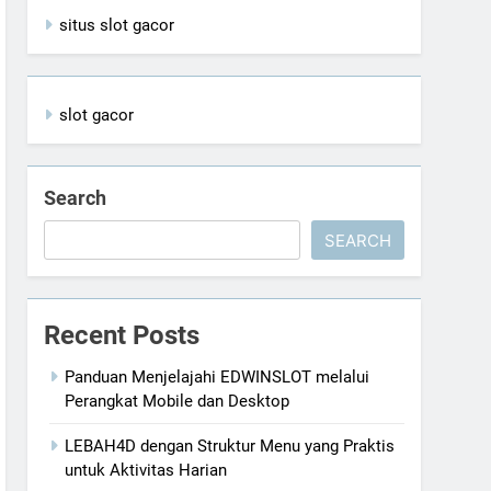
situs slot gacor
slot gacor
Search
SEARCH
Recent Posts
Panduan Menjelajahi EDWINSLOT melalui
Perangkat Mobile dan Desktop
LEBAH4D dengan Struktur Menu yang Praktis
untuk Aktivitas Harian