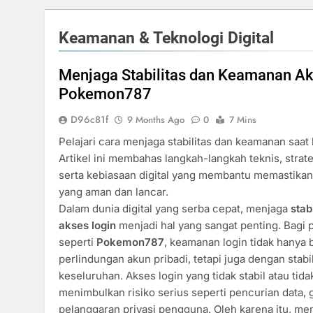
Keamanan & Teknologi Digital
Menjaga Stabilitas dan Keamanan Ak
Pokemon787
D96c81f
9 Months Ago
0
7 Mins
Pelajari cara menjaga stabilitas dan keamanan saat
Artikel ini membahas langkah-langkah teknis, strat
serta kebiasaan digital yang membantu memastika
yang aman dan lancar.
Dalam dunia digital yang serba cepat, menjaga
stab
akses login
menjadi hal yang sangat penting. Bagi
seperti
Pokemon787
, keamanan login tidak hanya 
perlindungan akun pribadi, tetapi juga dengan stabi
keseluruhan. Akses login yang tidak stabil atau tid
menimbulkan risiko serius seperti pencurian data,
pelanggaran privasi pengguna. Oleh karena itu, m