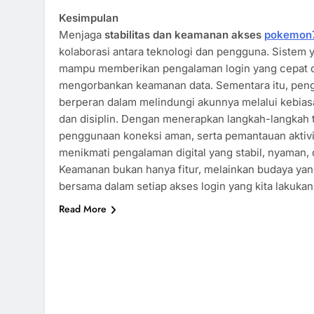
Kesimpulan
Menjaga
stabilitas dan keamanan akses
pokemon7
kolaborasi antara teknologi dan pengguna. Sistem 
mampu memberikan pengalaman login yang cepat da
mengorbankan keamanan data. Sementara itu, peng
berperan dalam melindungi akunnya melalui kebias
dan disiplin. Dengan menerapkan langkah-langkah t
penggunaan koneksi aman, serta pemantauan aktivit
menikmati pengalaman digital yang stabil, nyaman, 
Keamanan bukan hanya fitur, melainkan budaya yan
bersama dalam setiap akses login yang kita lakukan
Read More