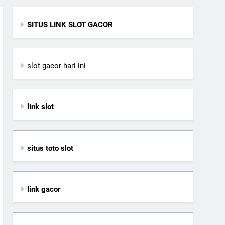
SITUS LINK SLOT GACOR
slot gacor hari ini
link slot
situs toto slot
link gacor