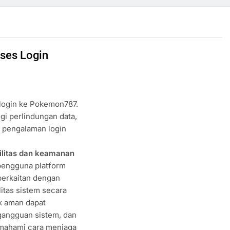
ses Login
 login ke Pokemon787.
egi perlindungan data,
n pengalaman login
ilitas dan keamanan
 pengguna platform
berkaitan dengan
litas sistem secara
ak aman dapat
 gangguan sistem, dan
emahami cara menjaga