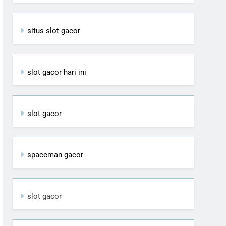
situs slot gacor
slot gacor hari ini
slot gacor
spaceman gacor
slot gacor