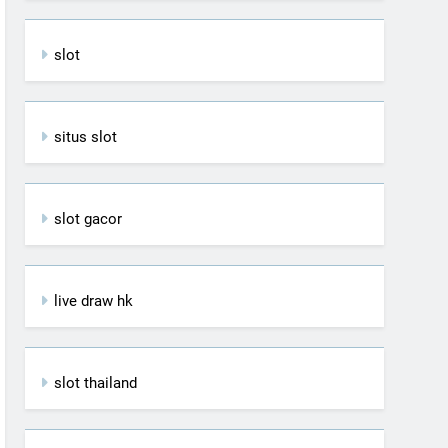
slot
situs slot
slot gacor
live draw hk
slot thailand