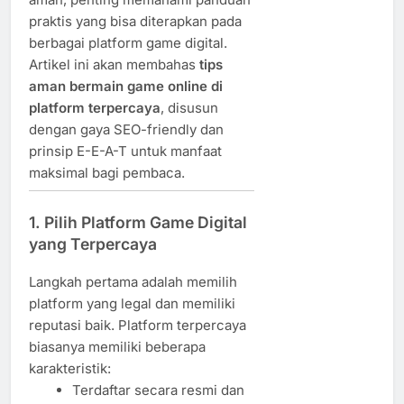
praktis yang bisa diterapkan pada
berbagai platform game digital.
Artikel ini akan membahas
tips
aman bermain game online di
platform terpercaya
, disusun
dengan gaya SEO-friendly dan
prinsip E-E-A-T untuk manfaat
maksimal bagi pembaca.
1. Pilih Platform Game Digital
yang Terpercaya
Langkah pertama adalah memilih
platform yang legal dan memiliki
reputasi baik. Platform terpercaya
biasanya memiliki beberapa
karakteristik:
Terdaftar secara resmi dan