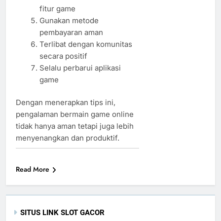
fitur game
Gunakan metode
pembayaran aman
Terlibat dengan komunitas
secara positif
Selalu perbarui aplikasi
game
Dengan menerapkan tips ini,
pengalaman bermain game online
tidak hanya aman tetapi juga lebih
menyenangkan dan produktif.
Read More
SITUS LINK SLOT GACOR