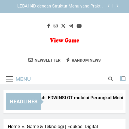
Skip
KAYA787 dengan Struktur Informasi yang Ringkas
to
dan Mudah Dipahami
content
Cara Memahami Fitur Utama KAYA787 bagi
Pengguna Pemula
Panduan Menjelajahi EDWINSLOT melalui
Perangkat Mobile dan Desktop
LEBAH4D dengan Struktur Menu yang Praktis
untuk Aktivitas Harian
View Game
Dapatkan Ulasan Dan Panduan Lengkap
KAYA787 dengan Struktur Informasi yang Ringkas
NEWSLETTER
RANDOM NEWS
dan Mudah Dipahami
Untuk Game Favorit Anda Di View Game.
Cara Memahami Fitur Utama KAYA787 bagi
Temukan Berita Terbaru, Tips, Dan Trik
Pengguna Pemula
MENU
Game Di Sini!
nduan Menjelajahi EDWINSLOT melalui Perangkat Mobile dan
HEADLINES
eeks Ago
Home
Game & Teknologi | Edukasi Digital