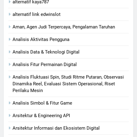
alternatif kaya787
alternatif link edwinslot
Aman, Agen Judi Terpercaya, Pengalaman Taruhan
Analisis Aktivitas Pengguna
Analisis Data & Teknologi Digital
Analisis Fitur Permainan Digital
Analisis Fluktuasi Spin, Studi Ritme Putaran, Observasi
Dinamika Reel, Evaluasi Sistem Operasional, Riset
Perilaku Mesin
Analisis Simbol & Fitur Game
Arsitektur & Engineering API
Arsitektur Informasi dan Ekosistem Digital