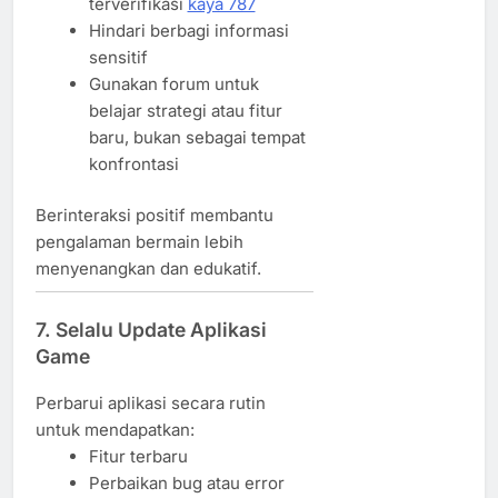
terverifikasi
kaya 787
Hindari berbagi informasi
sensitif
Gunakan forum untuk
belajar strategi atau fitur
baru, bukan sebagai tempat
konfrontasi
Berinteraksi positif membantu
pengalaman bermain lebih
menyenangkan dan edukatif.
7. Selalu Update Aplikasi
Game
Perbarui aplikasi secara rutin
untuk mendapatkan:
Fitur terbaru
Perbaikan bug atau error