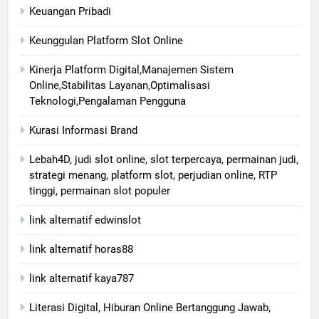
Keuangan Pribadi
Keunggulan Platform Slot Online
Kinerja Platform Digital,Manajemen Sistem
Online,Stabilitas Layanan,Optimalisasi
Teknologi,Pengalaman Pengguna
Kurasi Informasi Brand
Lebah4D, judi slot online, slot terpercaya, permainan judi,
strategi menang, platform slot, perjudian online, RTP
tinggi, permainan slot populer
link alternatif edwinslot
link alternatif horas88
link alternatif kaya787
Literasi Digital, Hiburan Online Bertanggung Jawab,