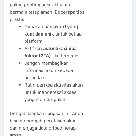
paling penting agar aktivitas
bermain tetap aman. Beberapa tips
praktis:
Gunakan
password yang
kuat dan unik
untuk setiap
platform
Aktifkan
autentikasi dua
faktor (2FA)
jika tersedia
Jangan membagikan
informasi akun kepada
orang lain
Rutin periksa aktivitas akun
untuk mendeteksi akses
yang mencurigakan
Dengan langkah-langkah ini, Anda
bisa mencegah peretasan akun
dan menjaga data pribadi tetap
aman.