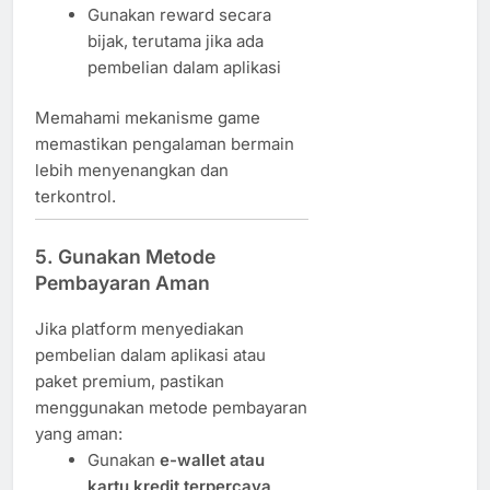
Gunakan reward secara
bijak, terutama jika ada
pembelian dalam aplikasi
Memahami mekanisme game
memastikan pengalaman bermain
lebih menyenangkan dan
terkontrol.
5. Gunakan Metode
Pembayaran Aman
Jika platform menyediakan
pembelian dalam aplikasi atau
paket premium, pastikan
menggunakan metode pembayaran
yang aman:
Gunakan
e-wallet atau
kartu kredit terpercaya