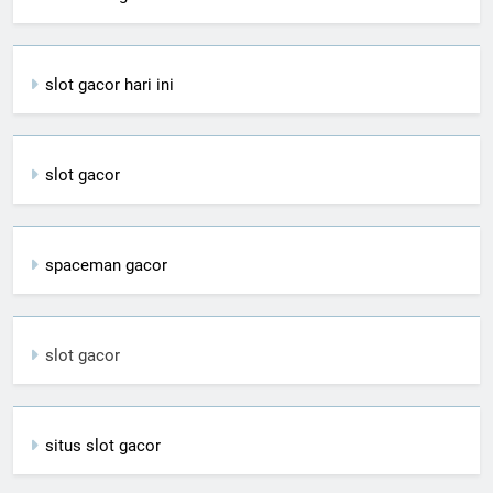
slot gacor hari ini
slot gacor
spaceman gacor
slot gacor
situs slot gacor