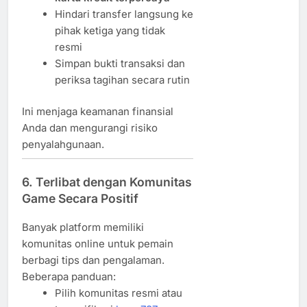
Hindari transfer langsung ke
pihak ketiga yang tidak
resmi
Simpan bukti transaksi dan
periksa tagihan secara rutin
Ini menjaga keamanan finansial
Anda dan mengurangi risiko
penyalahgunaan.
6. Terlibat dengan Komunitas
Game Secara Positif
Banyak platform memiliki
komunitas online untuk pemain
berbagi tips dan pengalaman.
Beberapa panduan:
Pilih komunitas resmi atau