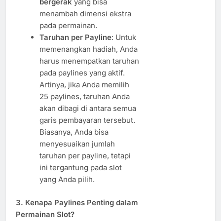
bergerak
yang bisa
menambah dimensi ekstra
pada permainan.
Taruhan per Payline
: Untuk
memenangkan hadiah, Anda
harus menempatkan taruhan
pada paylines yang aktif.
Artinya, jika Anda memilih
25 paylines, taruhan Anda
akan dibagi di antara semua
garis pembayaran tersebut.
Biasanya, Anda bisa
menyesuaikan jumlah
taruhan per payline, tetapi
ini tergantung pada slot
yang Anda pilih.
3.
Kenapa Paylines Penting dalam
Permainan Slot?