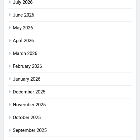
July 2026
June 2026
May 2026
April 2026
March 2026
February 2026
January 2026
December 2025
November 2025
October 2025
September 2025