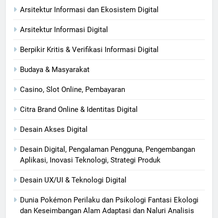
Arsitektur Informasi dan Ekosistem Digital
Arsitektur Informasi Digital
Berpikir Kritis & Verifikasi Informasi Digital
Budaya & Masyarakat
Casino, Slot Online, Pembayaran
Citra Brand Online & Identitas Digital
Desain Akses Digital
Desain Digital, Pengalaman Pengguna, Pengembangan
Aplikasi, Inovasi Teknologi, Strategi Produk
Desain UX/UI & Teknologi Digital
Dunia Pokémon Perilaku dan Psikologi Fantasi Ekologi
dan Keseimbangan Alam Adaptasi dan Naluri Analisis