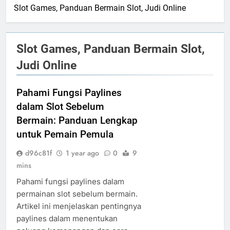
Slot Games, Panduan Bermain Slot, Judi Online
Slot Games, Panduan Bermain Slot,
Judi Online
Pahami Fungsi Paylines
dalam Slot Sebelum
Bermain: Panduan Lengkap
untuk Pemain Pemula
d96c81f
1 year ago
0
9
mins
Pahami fungsi paylines dalam
permainan slot sebelum bermain.
Artikel ini menjelaskan pentingnya
paylines dalam menentukan