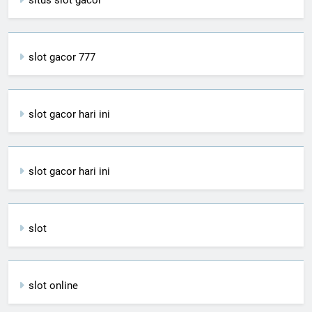
situs slot gacor
slot gacor 777
slot gacor hari ini
slot gacor hari ini
slot
slot online