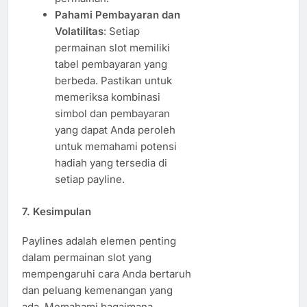
Pahami Pembayaran dan
Volatilitas
: Setiap
permainan slot memiliki
tabel pembayaran yang
berbeda. Pastikan untuk
memeriksa kombinasi
simbol dan pembayaran
yang dapat Anda peroleh
untuk memahami potensi
hadiah yang tersedia di
setiap payline.
7.
Kesimpulan
Paylines adalah elemen penting
dalam permainan slot yang
mempengaruhi cara Anda bertaruh
dan peluang kemenangan yang
ada. Memahami bagaimana