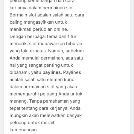
peluang kemenangan dan cara
kerjanya dalam permainan slot.
Bermain slot adalah salah satu cara
paling mengasyikkan untuk
menikmati perjudian online.
Dengan berbagai tema dan fitur
menarik, slot menawarkan hiburan
yang tak terbatas. Namun, sebelum
Anda memulai permainan, ada satu
hal yang sangat penting untuk
dipahami, yaitu
paylines
. Paylines
adalah salah satu elemen kunci
dalam permainan slot yang akan
memengaruhi peluang Anda untuk
menang. Tanpa pemahaman yang
tepat tentang cara kerjanya, Anda
mungkin akan melewatkan banyak
peluang untuk meraih
kemenangan.