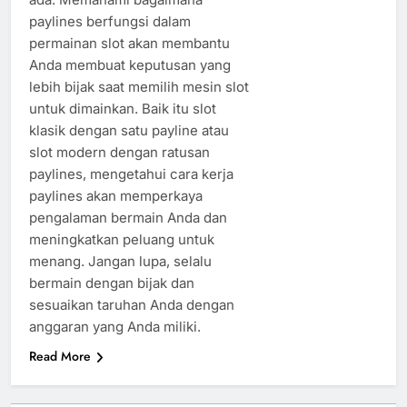
paylines berfungsi dalam
permainan slot akan membantu
Anda membuat keputusan yang
lebih bijak saat memilih mesin slot
untuk dimainkan. Baik itu slot
klasik dengan satu payline atau
slot modern dengan ratusan
paylines, mengetahui cara kerja
paylines akan memperkaya
pengalaman bermain Anda dan
meningkatkan peluang untuk
menang. Jangan lupa, selalu
bermain dengan bijak dan
sesuaikan taruhan Anda dengan
anggaran yang Anda miliki.
Read More