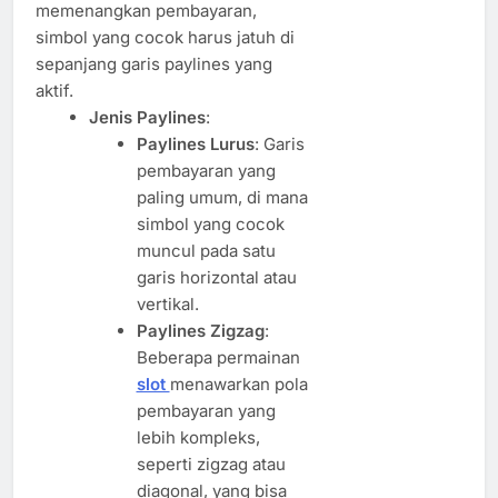
memenangkan pembayaran,
simbol yang cocok harus jatuh di
sepanjang garis paylines yang
aktif.
Jenis Paylines
:
Paylines Lurus
: Garis
pembayaran yang
paling umum, di mana
simbol yang cocok
muncul pada satu
garis horizontal atau
vertikal.
Paylines Zigzag
:
Beberapa permainan
slot
menawarkan pola
pembayaran yang
lebih kompleks,
seperti zigzag atau
diagonal, yang bisa