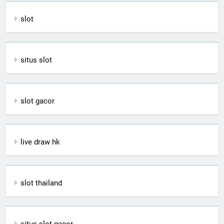
slot
situs slot
slot gacor
live draw hk
slot thailand