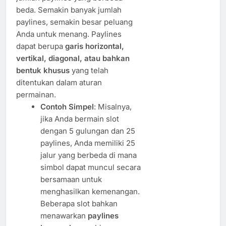
beda. Semakin banyak jumlah
paylines, semakin besar peluang
Anda untuk menang. Paylines
dapat berupa
garis horizontal,
vertikal, diagonal, atau bahkan
bentuk khusus
yang telah
ditentukan dalam aturan
permainan.
Contoh Simpel
: Misalnya,
jika Anda bermain slot
dengan 5 gulungan dan 25
paylines, Anda memiliki 25
jalur yang berbeda di mana
simbol dapat muncul secara
bersamaan untuk
menghasilkan kemenangan.
Beberapa slot bahkan
menawarkan
paylines