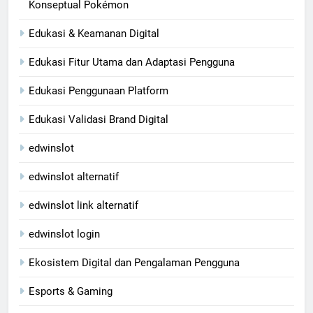
Konseptual Pokémon
Edukasi & Keamanan Digital
Edukasi Fitur Utama dan Adaptasi Pengguna
Edukasi Penggunaan Platform
Edukasi Validasi Brand Digital
edwinslot
edwinslot alternatif
edwinslot link alternatif
edwinslot login
Ekosistem Digital dan Pengalaman Pengguna
Esports & Gaming