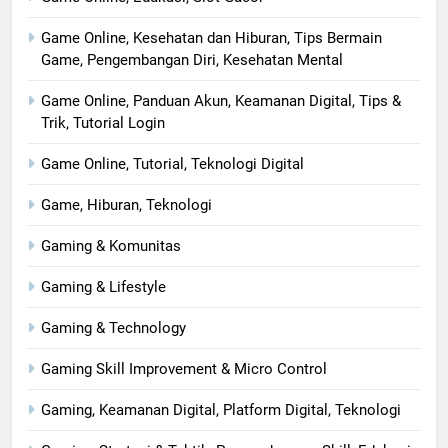
Game Online, Kesehatan dan Hiburan, Tips Bermain
Game, Pengembangan Diri, Kesehatan Mental
Game Online, Panduan Akun, Keamanan Digital, Tips &
Trik, Tutorial Login
Game Online, Tutorial, Teknologi Digital
Game, Hiburan, Teknologi
Gaming & Komunitas
Gaming & Lifestyle
Gaming & Technology
Gaming Skill Improvement & Micro Control
Gaming, Keamanan Digital, Platform Digital, Teknologi