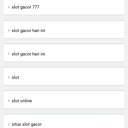
slot gacor 777
slot gacor hari ini
slot gacor hari ini
slot
slot online
situs slot gacor