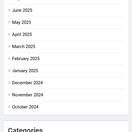
June 2025
May 2025
April 2025
March 2025
February 2025
January 2025
December 2024
November 2024
October 2024
Categories