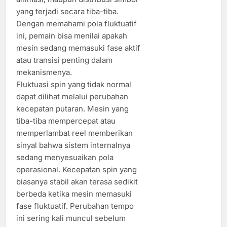
yang terjadi secara tiba-tiba.
Dengan memahami pola fluktuatif
ini, pemain bisa menilai apakah
mesin sedang memasuki fase aktif
atau transisi penting dalam
mekanismenya.
Fluktuasi spin yang tidak normal
dapat dilihat melalui perubahan
kecepatan putaran. Mesin yang
tiba-tiba mempercepat atau
memperlambat reel memberikan
sinyal bahwa sistem internalnya
sedang menyesuaikan pola
operasional. Kecepatan spin yang
biasanya stabil akan terasa sedikit
berbeda ketika mesin memasuki
fase fluktuatif. Perubahan tempo
ini sering kali muncul sebelum