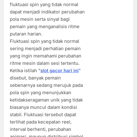
fluktuasi spin yang tidak normal
dapat menjadi indikator perubahan
pola mesin serta sinyal bagi
pemain yang menganalisis ritme
putaran harian.
Fluktuasi spin yang tidak normal
sering menjadi perhatian pemain
yang ingin memahami perubahan
ritme mesin dalam sesi tertentu.
Ketika istilah “
slot gacor hari ini
”
disebut, banyak pemain
sebenarnya sedang merujuk pada
pola spin yang menunjukkan
ketidakseragaman unik yang tidak
biasanya muncul dalam kondisi
stabil. Fluktuasi tersebut dapat
terlihat pada kecepatan reel,
interval berhenti, perubahan
animasi, maupun distribusi simbol