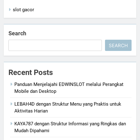
slot gacor
Search
SEARCH
Recent Posts
Panduan Menjelajahi EDWINSLOT melalui Perangkat
Mobile dan Desktop
LEBAH4D dengan Struktur Menu yang Praktis untuk
Aktivitas Harian
KAYA787 dengan Struktur Informasi yang Ringkas dan
Mudah Dipahami