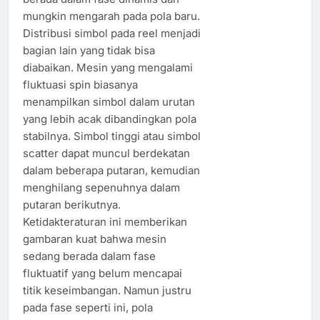
mungkin mengarah pada pola baru.
Distribusi simbol pada reel menjadi
bagian lain yang tidak bisa
diabaikan. Mesin yang mengalami
fluktuasi spin biasanya
menampilkan simbol dalam urutan
yang lebih acak dibandingkan pola
stabilnya. Simbol tinggi atau simbol
scatter dapat muncul berdekatan
dalam beberapa putaran, kemudian
menghilang sepenuhnya dalam
putaran berikutnya.
Ketidakteraturan ini memberikan
gambaran kuat bahwa mesin
sedang berada dalam fase
fluktuatif yang belum mencapai
titik keseimbangan. Namun justru
pada fase seperti ini, pola