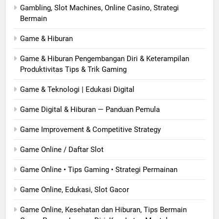
Gambling, Slot Machines, Online Casino, Strategi
Bermain
Game & Hiburan
Game & Hiburan Pengembangan Diri & Keterampilan
Produktivitas Tips & Trik Gaming
Game & Teknologi | Edukasi Digital
Game Digital & Hiburan — Panduan Pemula
Game Improvement & Competitive Strategy
Game Online / Daftar Slot
Game Online • Tips Gaming • Strategi Permainan
Game Online, Edukasi, Slot Gacor
Game Online, Kesehatan dan Hiburan, Tips Bermain