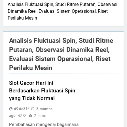
Analisis Fluktuasi Spin, Studi Ritme Putaran, Observasi
Dinamika Reel, Evaluasi Sistem Operasional, Riset
Perilaku Mesin
Analisis Fluktuasi Spin, Studi Ritme
Putaran, Observasi Dinamika Reel,
Evaluasi Sistem Operasional, Riset
Perilaku Mesin
Slot Gacor Hari Ini
Berdasarkan Fluktuasi Spin
yang Tidak Normal
d96c81f
8 months
ago
0
7 mins
Pembahasan mengenai bagaimana