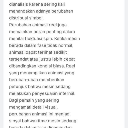
dianalisis karena sering kali
menandakan adanya perubahan
distribusi simbol.
Perubahan animasi reel juga
memainkan peran penting dalam
menilai fluktuasi spin. Ketika mesin
berada dalam fase tidak normal,
animasi dapat terlihat sedikit
tersendat atau justru lebih cepat
dibandingkan kondisi biasa. Reel
yang menampilkan animasi yang
berubah-ubah memberikan
petunjuk bahwa mesin sedang
melakukan penyesuaian internal.
Bagi pemain yang sering
mengamati detail visual,
perubahan animasi ini menjadi
sinyal bahwa ritme mesin sedang
berada dalam fase dinamis dan