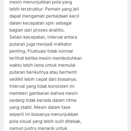
mesin menunjukkan pola yang
lebih terstruktur. Pemain yang jeli
dapat mengamati perbedaan kecil
dalam kecepatan spin sebagai
bagian dari proses analitis.
Selain kecepatan, interval antara
putaran juga menjadi indikator
penting. Fluktuasi tidak normal
terlihat ketika mesin membutuhkan
waktu lebih lama untuk memulai
putaran berikutnya atau berhenti
sedikit lebih cepat dari biasanya.
Interval yang tidak konsisten ini
memberi gambaran bahwa mesin
sedang tidak berada dalam ritme
yang stabil. Mesin dalam fase
seperti ini biasanya menunjukkan
pola visual yang lebih sulit ditebak,
namun justru menarik untuk