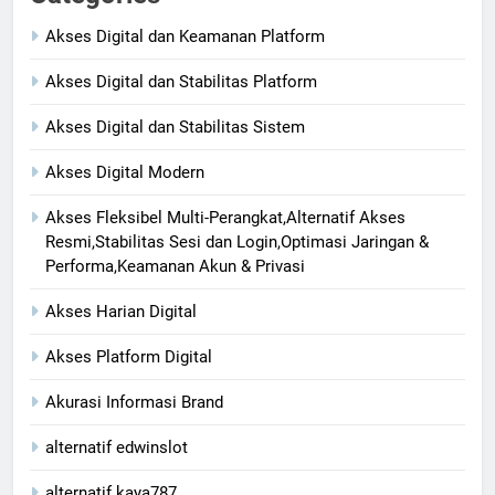
Akses Digital dan Keamanan Platform
Akses Digital dan Stabilitas Platform
Akses Digital dan Stabilitas Sistem
Akses Digital Modern
Akses Fleksibel Multi-Perangkat,Alternatif Akses
Resmi,Stabilitas Sesi dan Login,Optimasi Jaringan &
Performa,Keamanan Akun & Privasi
Akses Harian Digital
Akses Platform Digital
Akurasi Informasi Brand
alternatif edwinslot
alternatif kaya787