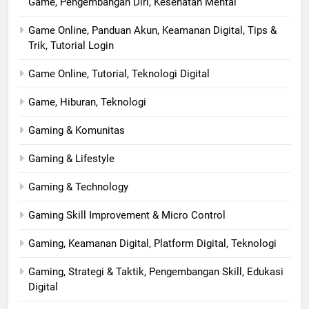
Game, Pengembangan Diri, Kesehatan Mental
Game Online, Panduan Akun, Keamanan Digital, Tips &
Trik, Tutorial Login
Game Online, Tutorial, Teknologi Digital
Game, Hiburan, Teknologi
Gaming & Komunitas
Gaming & Lifestyle
Gaming & Technology
Gaming Skill Improvement & Micro Control
Gaming, Keamanan Digital, Platform Digital, Teknologi
Gaming, Strategi & Taktik, Pengembangan Skill, Edukasi
Digital