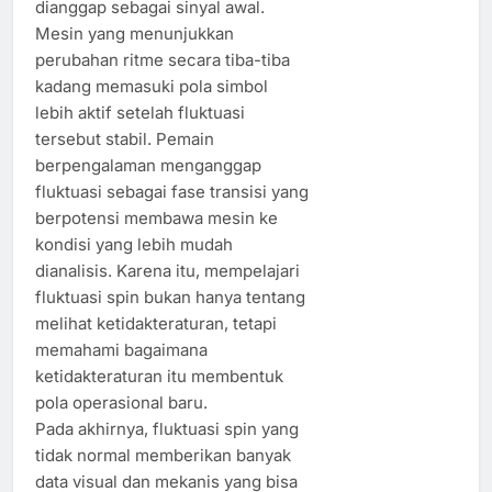
dianggap sebagai sinyal awal.
Mesin yang menunjukkan
perubahan ritme secara tiba-tiba
kadang memasuki pola simbol
lebih aktif setelah fluktuasi
tersebut stabil. Pemain
berpengalaman menganggap
fluktuasi sebagai fase transisi yang
berpotensi membawa mesin ke
kondisi yang lebih mudah
dianalisis. Karena itu, mempelajari
fluktuasi spin bukan hanya tentang
melihat ketidakteraturan, tetapi
memahami bagaimana
ketidakteraturan itu membentuk
pola operasional baru.
Pada akhirnya, fluktuasi spin yang
tidak normal memberikan banyak
data visual dan mekanis yang bisa