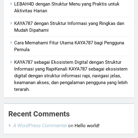
LEBAH4D dengan Struktur Menu yang Praktis untuk
Aktivitas Harian
KAYA787 dengan Struktur Informasi yang Ringkas dan
Mudah Dipahami
Cara Memahami Fitur Utama KAYA787 bagi Pengguna
Pemula
KAYA787 sebagai Ekosistem Digital dengan Struktur
Informasi yang RapiKenali KAYA787 sebagai ekosistem
digital dengan struktur informasi rapi, navigasi jelas,
keamanan akses, dan pengalaman pengguna yang lebih
terarah.
Recent Comments
A WordPress Commenter
on
Hello world!