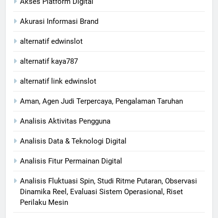
Akses Platform Digital
Akurasi Informasi Brand
alternatif edwinslot
alternatif kaya787
alternatif link edwinslot
Aman, Agen Judi Terpercaya, Pengalaman Taruhan
Analisis Aktivitas Pengguna
Analisis Data & Teknologi Digital
Analisis Fitur Permainan Digital
Analisis Fluktuasi Spin, Studi Ritme Putaran, Observasi
Dinamika Reel, Evaluasi Sistem Operasional, Riset
Perilaku Mesin