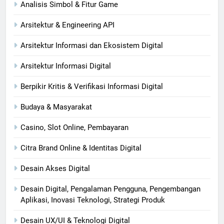
Analisis Simbol & Fitur Game
Arsitektur & Engineering API
Arsitektur Informasi dan Ekosistem Digital
Arsitektur Informasi Digital
Berpikir Kritis & Verifikasi Informasi Digital
Budaya & Masyarakat
Casino, Slot Online, Pembayaran
Citra Brand Online & Identitas Digital
Desain Akses Digital
Desain Digital, Pengalaman Pengguna, Pengembangan
Aplikasi, Inovasi Teknologi, Strategi Produk
Desain UX/UI & Teknologi Digital