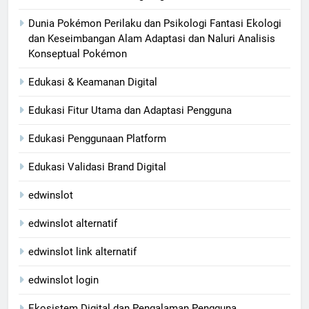
Dunia Pokémon Perilaku dan Psikologi Fantasi Ekologi
dan Keseimbangan Alam Adaptasi dan Naluri Analisis
Konseptual Pokémon
Edukasi & Keamanan Digital
Edukasi Fitur Utama dan Adaptasi Pengguna
Edukasi Penggunaan Platform
Edukasi Validasi Brand Digital
edwinslot
edwinslot alternatif
edwinslot link alternatif
edwinslot login
Ekosistem Digital dan Pengalaman Pengguna