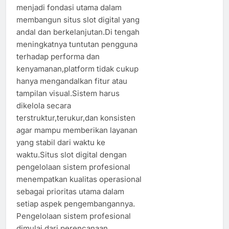
menjadi fondasi utama dalam
membangun situs slot digital yang
andal dan berkelanjutan.Di tengah
meningkatnya tuntutan pengguna
terhadap performa dan
kenyamanan,platform tidak cukup
hanya mengandalkan fitur atau
tampilan visual.Sistem harus
dikelola secara
terstruktur,terukur,dan konsisten
agar mampu memberikan layanan
yang stabil dari waktu ke
waktu.Situs slot digital dengan
pengelolaan sistem profesional
menempatkan kualitas operasional
sebagai prioritas utama dalam
setiap aspek pengembangannya.
Pengelolaan sistem profesional
dimulai dari perencanaan