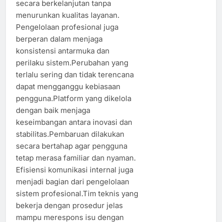
secara berkelanjutan tanpa
menurunkan kualitas layanan.
Pengelolaan profesional juga
berperan dalam menjaga
konsistensi antarmuka dan
perilaku sistem.Perubahan yang
terlalu sering dan tidak terencana
dapat mengganggu kebiasaan
pengguna.Platform yang dikelola
dengan baik menjaga
keseimbangan antara inovasi dan
stabilitas.Pembaruan dilakukan
secara bertahap agar pengguna
tetap merasa familiar dan nyaman.
Efisiensi komunikasi internal juga
menjadi bagian dari pengelolaan
sistem profesional.Tim teknis yang
bekerja dengan prosedur jelas
mampu merespons isu dengan