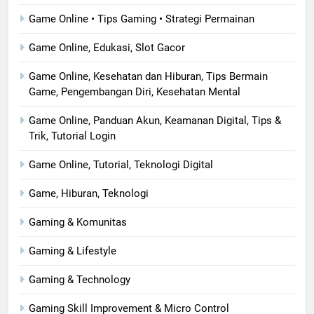
Game Online • Tips Gaming • Strategi Permainan
Game Online, Edukasi, Slot Gacor
Game Online, Kesehatan dan Hiburan, Tips Bermain
Game, Pengembangan Diri, Kesehatan Mental
Game Online, Panduan Akun, Keamanan Digital, Tips &
Trik, Tutorial Login
Game Online, Tutorial, Teknologi Digital
Game, Hiburan, Teknologi
Gaming & Komunitas
Gaming & Lifestyle
Gaming & Technology
Gaming Skill Improvement & Micro Control