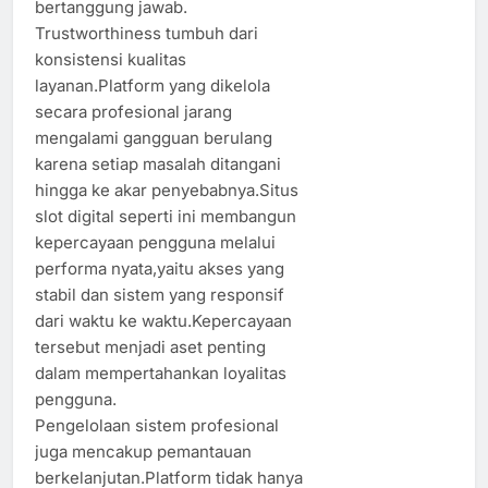
bertanggung jawab.
Trustworthiness tumbuh dari
konsistensi kualitas
layanan.Platform yang dikelola
secara profesional jarang
mengalami gangguan berulang
karena setiap masalah ditangani
hingga ke akar penyebabnya.Situs
slot digital seperti ini membangun
kepercayaan pengguna melalui
performa nyata,yaitu akses yang
stabil dan sistem yang responsif
dari waktu ke waktu.Kepercayaan
tersebut menjadi aset penting
dalam mempertahankan loyalitas
pengguna.
Pengelolaan sistem profesional
juga mencakup pemantauan
berkelanjutan.Platform tidak hanya