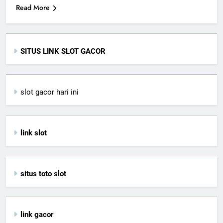
Read More
SITUS LINK SLOT GACOR
slot gacor hari ini
link slot
situs toto slot
link gacor