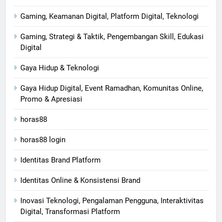
Gaming, Keamanan Digital, Platform Digital, Teknologi
Gaming, Strategi & Taktik, Pengembangan Skill, Edukasi
Digital
Gaya Hidup & Teknologi
Gaya Hidup Digital, Event Ramadhan, Komunitas Online,
Promo & Apresiasi
horas88
horas88 login
Identitas Brand Platform
Identitas Online & Konsistensi Brand
Inovasi Teknologi, Pengalaman Pengguna, Interaktivitas
Digital, Transformasi Platform