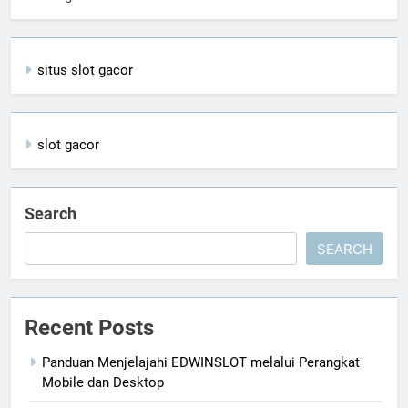
situs slot gacor
slot gacor
Search
SEARCH
Recent Posts
Panduan Menjelajahi EDWINSLOT melalui Perangkat
Mobile dan Desktop