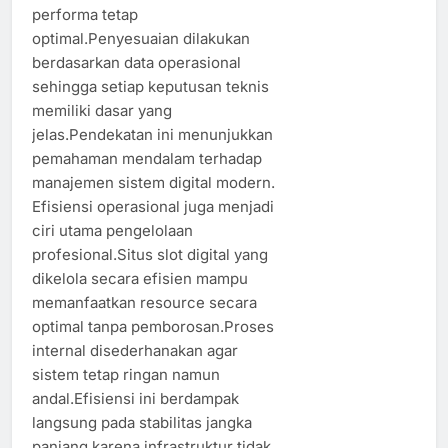
performa tetap
optimal.Penyesuaian dilakukan
berdasarkan data operasional
sehingga setiap keputusan teknis
memiliki dasar yang
jelas.Pendekatan ini menunjukkan
pemahaman mendalam terhadap
manajemen sistem digital modern.
Efisiensi operasional juga menjadi
ciri utama pengelolaan
profesional.Situs slot digital yang
dikelola secara efisien mampu
memanfaatkan resource secara
optimal tanpa pemborosan.Proses
internal disederhanakan agar
sistem tetap ringan namun
andal.Efisiensi ini berdampak
langsung pada stabilitas jangka
panjang karena infrastruktur tidak