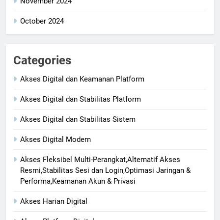
November 2024
October 2024
Categories
Akses Digital dan Keamanan Platform
Akses Digital dan Stabilitas Platform
Akses Digital dan Stabilitas Sistem
Akses Digital Modern
Akses Fleksibel Multi-Perangkat,Alternatif Akses
Resmi,Stabilitas Sesi dan Login,Optimasi Jaringan &
Performa,Keamanan Akun & Privasi
Akses Harian Digital