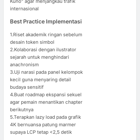
Kuno” agar menjangkau trafik
internasional
Best Practice Implementasi
1.Riset akademik ringan sebelum
desain token simbol
2.Kolaborasi dengan ilustrator
sejarah untuk menghindari
anachronism
3.Uji narasi pada panel kelompok
kecil guna menyaring detail
budaya sensitif
4.Buat roadmap ekspansi sekuel
agar pemain menantikan chapter
berikutnya
5.Terapkan lazy load pada grafik
4K bernuansa patung marmer
supaya LCP tetap <2,5 detik