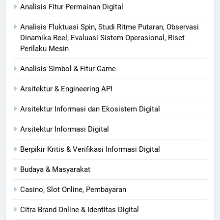
Analisis Fitur Permainan Digital
Analisis Fluktuasi Spin, Studi Ritme Putaran, Observasi
Dinamika Reel, Evaluasi Sistem Operasional, Riset
Perilaku Mesin
Analisis Simbol & Fitur Game
Arsitektur & Engineering API
Arsitektur Informasi dan Ekosistem Digital
Arsitektur Informasi Digital
Berpikir Kritis & Verifikasi Informasi Digital
Budaya & Masyarakat
Casino, Slot Online, Pembayaran
Citra Brand Online & Identitas Digital