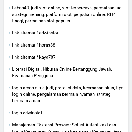
Lebah4D, judi slot online, slot terpercaya, permainan judi,
strategi menang, platform slot, perjudian online, RTP
tinggi, permainan slot populer
link alternatif edwinslot
link alternatif horas88
link alternatif kaya787
Literasi Digital, Hiburan Online Bertanggung Jawab,
Keamanan Pengguna
login aman situs judi, proteksi data, keamanan akun, tips
login online, pengalaman bermain nyaman, strategi
bermain aman
login edwinslot
Manajemen Ekstensi Browser Solusi Autentikasi dan
Login Pengaturan Privasi dan Keamanan Perbaikan Sesi