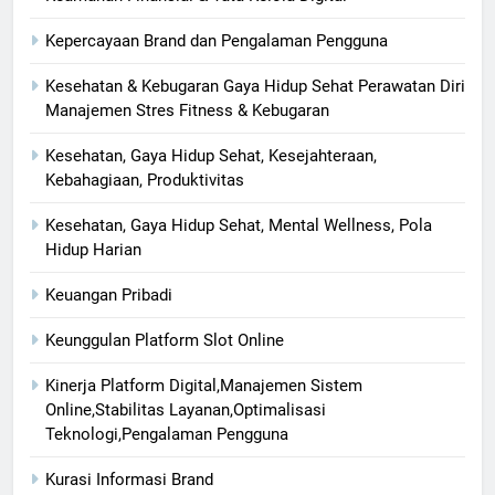
Kepercayaan Brand dan Pengalaman Pengguna
Kesehatan & Kebugaran Gaya Hidup Sehat Perawatan Diri
Manajemen Stres Fitness & Kebugaran
Kesehatan, Gaya Hidup Sehat, Kesejahteraan,
Kebahagiaan, Produktivitas
Kesehatan, Gaya Hidup Sehat, Mental Wellness, Pola
Hidup Harian
Keuangan Pribadi
Keunggulan Platform Slot Online
Kinerja Platform Digital,Manajemen Sistem
Online,Stabilitas Layanan,Optimalisasi
Teknologi,Pengalaman Pengguna
Kurasi Informasi Brand