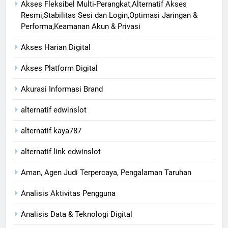
Akses Fleksibel Multi-Perangkat,Alternatif Akses
Resmi,Stabilitas Sesi dan Login,Optimasi Jaringan &
Performa,Keamanan Akun & Privasi
Akses Harian Digital
Akses Platform Digital
Akurasi Informasi Brand
alternatif edwinslot
alternatif kaya787
alternatif link edwinslot
Aman, Agen Judi Terpercaya, Pengalaman Taruhan
Analisis Aktivitas Pengguna
Analisis Data & Teknologi Digital