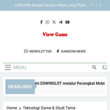
Skip
KAYA787 dengan Struktur Informasi yang Ringkas
to
dan Mudah Dipahami
content
Cara Memahami Fitur Utama KAYA787 bagi
Pengguna Pemula
Panduan Menjelajahi EDWINSLOT melalui
Perangkat Mobile dan Desktop
LEBAH4D dengan Struktur Menu yang Praktis
untuk Aktivitas Harian
View Game
Dapatkan Ulasan Dan Panduan Lengkap
KAYA787 dengan Struktur Informasi yang Ringkas
NEWSLETTER
RANDOM NEWS
dan Mudah Dipahami
Untuk Game Favorit Anda Di View Game.
Cara Memahami Fitur Utama KAYA787 bagi
Temukan Berita Terbaru, Tips, Dan Trik
Pengguna Pemula
MENU
Game Di Sini!
nduan Menjelajahi EDWINSLOT melalui Perangkat Mobile dan 
HEADLINES
eeks Ago
Home
Teknologi Game & Studi Tema