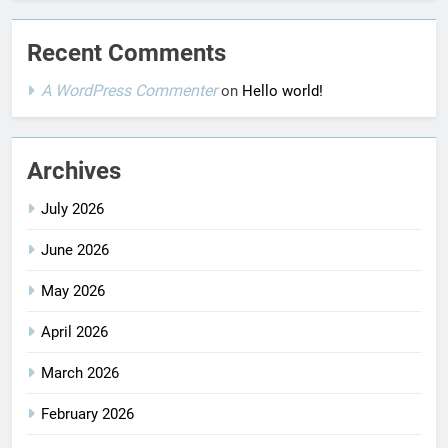
Recent Comments
A WordPress Commenter
on
Hello world!
Archives
July 2026
June 2026
May 2026
April 2026
March 2026
February 2026