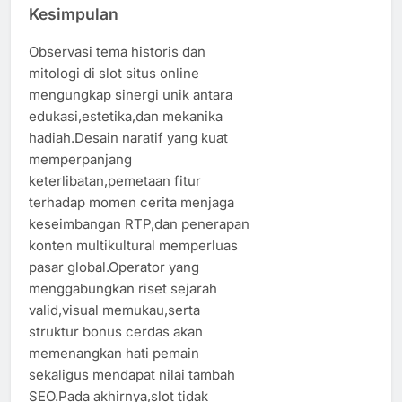
Kesimpulan
Observasi tema historis dan
mitologi di slot situs online
mengungkap sinergi unik antara
edukasi,estetika,dan mekanika
hadiah.Desain naratif yang kuat
memperpanjang
keterlibatan,pemetaan fitur
terhadap momen cerita menjaga
keseimbangan RTP,dan penerapan
konten multikultural memperluas
pasar global.Operator yang
menggabungkan riset sejarah
valid,visual memukau,serta
struktur bonus cerdas akan
memenangkan hati pemain
sekaligus mendapat nilai tambah
SEO.Pada akhirnya,slot tidak