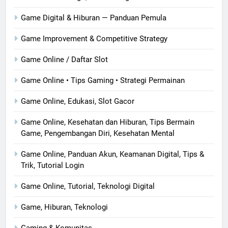
Game Digital & Hiburan — Panduan Pemula
Game Improvement & Competitive Strategy
Game Online / Daftar Slot
Game Online • Tips Gaming • Strategi Permainan
Game Online, Edukasi, Slot Gacor
Game Online, Kesehatan dan Hiburan, Tips Bermain
Game, Pengembangan Diri, Kesehatan Mental
Game Online, Panduan Akun, Keamanan Digital, Tips &
Trik, Tutorial Login
Game Online, Tutorial, Teknologi Digital
Game, Hiburan, Teknologi
Gaming & Komunitas