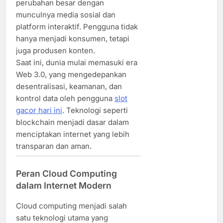
perubahan besar dengan
munculnya media sosial dan
platform interaktif. Pengguna tidak
hanya menjadi konsumen, tetapi
juga produsen konten.
Saat ini, dunia mulai memasuki era
Web 3.0, yang mengedepankan
desentralisasi, keamanan, dan
kontrol data oleh pengguna
slot
gacor hari ini
. Teknologi seperti
blockchain menjadi dasar dalam
menciptakan internet yang lebih
transparan dan aman.
Peran Cloud Computing
dalam Internet Modern
Cloud computing menjadi salah
satu teknologi utama yang