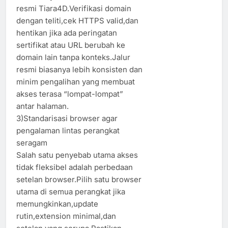
resmi Tiara4D.Verifikasi domain
dengan teliti,cek HTTPS valid,dan
hentikan jika ada peringatan
sertifikat atau URL berubah ke
domain lain tanpa konteks.Jalur
resmi biasanya lebih konsisten dan
minim pengalihan yang membuat
akses terasa “lompat-lompat”
antar halaman.
3)Standarisasi browser agar
pengalaman lintas perangkat
seragam
Salah satu penyebab utama akses
tidak fleksibel adalah perbedaan
setelan browser.Pilih satu browser
utama di semua perangkat jika
memungkinkan,update
rutin,extension minimal,dan