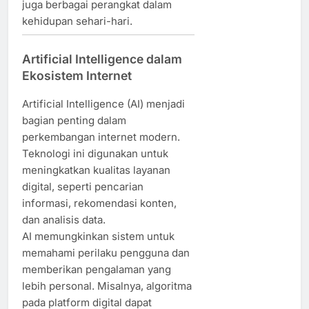
juga berbagai perangkat dalam
kehidupan sehari-hari.
Artificial Intelligence dalam
Ekosistem Internet
Artificial Intelligence (AI) menjadi
bagian penting dalam
perkembangan internet modern.
Teknologi ini digunakan untuk
meningkatkan kualitas layanan
digital, seperti pencarian
informasi, rekomendasi konten,
dan analisis data.
AI memungkinkan sistem untuk
memahami perilaku pengguna dan
memberikan pengalaman yang
lebih personal. Misalnya, algoritma
pada platform digital dapat