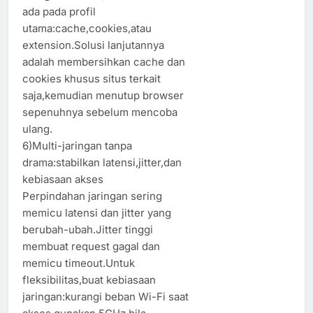
ada pada profil
utama:cache,cookies,atau
extension.Solusi lanjutannya
adalah membersihkan cache dan
cookies khusus situs terkait
saja,kemudian menutup browser
sepenuhnya sebelum mencoba
ulang.
6)Multi-jaringan tanpa
drama:stabilkan latensi,jitter,dan
kebiasaan akses
Perpindahan jaringan sering
memicu latensi dan jitter yang
berubah-ubah.Jitter tinggi
membuat request gagal dan
memicu timeout.Untuk
fleksibilitas,buat kebiasaan
jaringan:kurangi beban Wi-Fi saat