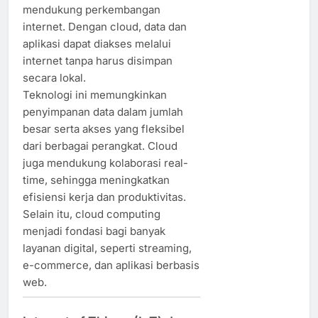
mendukung perkembangan
internet. Dengan cloud, data dan
aplikasi dapat diakses melalui
internet tanpa harus disimpan
secara lokal.
Teknologi ini memungkinkan
penyimpanan data dalam jumlah
besar serta akses yang fleksibel
dari berbagai perangkat. Cloud
juga mendukung kolaborasi real-
time, sehingga meningkatkan
efisiensi kerja dan produktivitas.
Selain itu, cloud computing
menjadi fondasi bagi banyak
layanan digital, seperti streaming,
e-commerce, dan aplikasi berbasis
web.