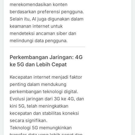
merekomendasikan konten
berdasarkan preferensi pengguna.
Selain itu, AI juga digunakan dalam
keamanan internet untuk
mendeteksi ancaman siber dan
melindungi data pengguna.
Perkembangan Jaringan: 4G
ke 5G dan Lebih Cepat
Kecepatan internet menjadi faktor
penting dalam mendukung
perkembangan teknologi digital.
Evolusi jaringan dari 3G ke 4G, dan
kini 5G, telah meningkatkan
kecepatan dan stabilitas koneksi
secara signifikan.
Teknologi 5G memungkinkan
transfer data yang lebih cepat dan