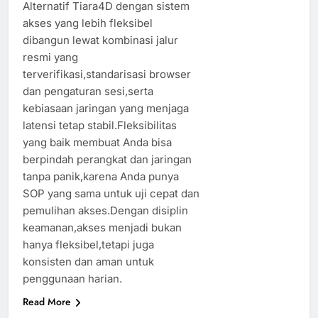
Alternatif Tiara4D dengan sistem
akses yang lebih fleksibel
dibangun lewat kombinasi jalur
resmi yang
terverifikasi,standarisasi browser
dan pengaturan sesi,serta
kebiasaan jaringan yang menjaga
latensi tetap stabil.Fleksibilitas
yang baik membuat Anda bisa
berpindah perangkat dan jaringan
tanpa panik,karena Anda punya
SOP yang sama untuk uji cepat dan
pemulihan akses.Dengan disiplin
keamanan,akses menjadi bukan
hanya fleksibel,tetapi juga
konsisten dan aman untuk
penggunaan harian.
Read More