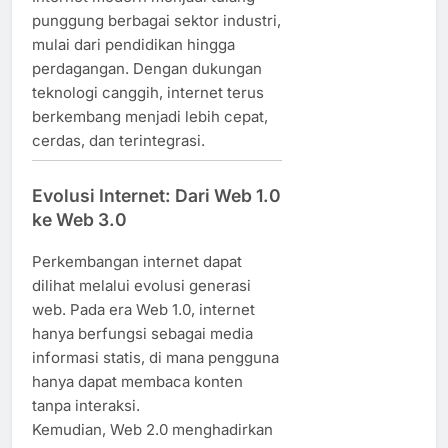
punggung berbagai sektor industri,
mulai dari pendidikan hingga
perdagangan. Dengan dukungan
teknologi canggih, internet terus
berkembang menjadi lebih cepat,
cerdas, dan terintegrasi.
Evolusi Internet: Dari Web 1.0
ke Web 3.0
Perkembangan internet dapat
dilihat melalui evolusi generasi
web. Pada era Web 1.0, internet
hanya berfungsi sebagai media
informasi statis, di mana pengguna
hanya dapat membaca konten
tanpa interaksi.
Kemudian, Web 2.0 menghadirkan