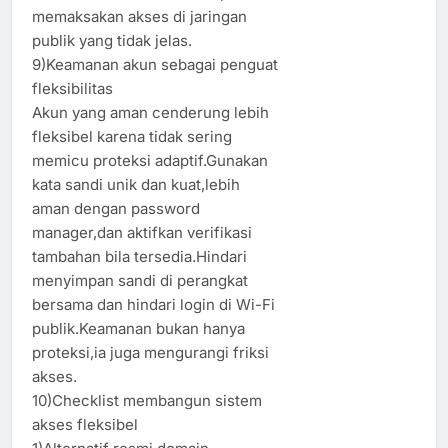
memaksakan akses di jaringan
publik yang tidak jelas.
9)Keamanan akun sebagai penguat
fleksibilitas
Akun yang aman cenderung lebih
fleksibel karena tidak sering
memicu proteksi adaptif.Gunakan
kata sandi unik dan kuat,lebih
aman dengan password
manager,dan aktifkan verifikasi
tambahan bila tersedia.Hindari
menyimpan sandi di perangkat
bersama dan hindari login di Wi-Fi
publik.Keamanan bukan hanya
proteksi,ia juga mengurangi friksi
akses.
10)Checklist membangun sistem
akses fleksibel