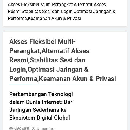
Akses Fleksibel Multi-Perangkat,Alternatif Akses
Resmi,Stabilitas Sesi dan Login,Optimasi Jaringan &
Performa,Keamanan Akun & Privasi
Akses Fleksibel Multi-
Perangkat,Alternatif Akses
Resmi,Stabilitas Sesi dan
Login,Optimasi Jaringan &
Performa,Keamanan Akun & Privasi
Perkembangan Teknologi
dalam Dunia Internet: Dari
Jaringan Sederhana ke
Ekosistem Digital Global
d96c81f
5 months