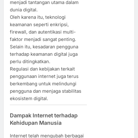
menjadi tantangan utama dalam
dunia digital.
Oleh karena itu, teknologi
keamanan seperti enkripsi,
firewall, dan autentikasi multi-
faktor menjadi sangat penting.
Selain itu, kesadaran pengguna
terhadap keamanan digital juga
perlu ditingkatkan.
Regulasi dan kebijakan terkait
penggunaan internet juga terus
berkembang untuk melindungi
pengguna dan menjaga stabilitas
ekosistem digital.
Dampak Internet terhadap
Kehidupan Manusia
Internet telah mengubah berbagai