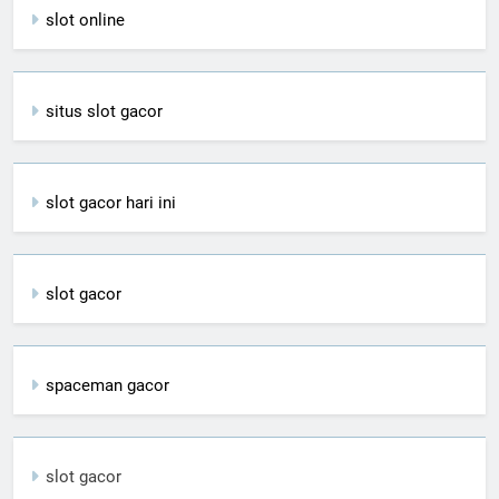
slot online
situs slot gacor
slot gacor hari ini
slot gacor
spaceman gacor
slot gacor