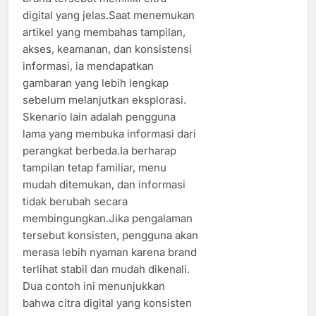
digital yang jelas.Saat menemukan
artikel yang membahas tampilan,
akses, keamanan, dan konsistensi
informasi, ia mendapatkan
gambaran yang lebih lengkap
sebelum melanjutkan eksplorasi.
Skenario lain adalah pengguna
lama yang membuka informasi dari
perangkat berbeda.Ia berharap
tampilan tetap familiar, menu
mudah ditemukan, dan informasi
tidak berubah secara
membingungkan.Jika pengalaman
tersebut konsisten, pengguna akan
merasa lebih nyaman karena brand
terlihat stabil dan mudah dikenali.
Dua contoh ini menunjukkan
bahwa citra digital yang konsisten