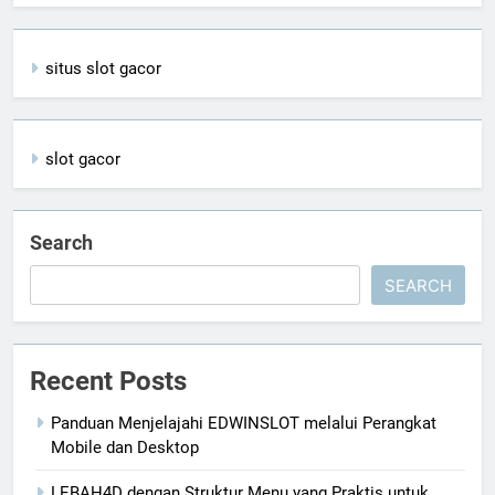
situs slot gacor
slot gacor
Search
SEARCH
Recent Posts
Panduan Menjelajahi EDWINSLOT melalui Perangkat
Mobile dan Desktop
LEBAH4D dengan Struktur Menu yang Praktis untuk