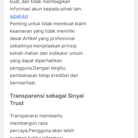
kuat, dan tidak membagikan
informasi akun kepada pihak lain.
lebah4d
Penting untuk tidak membuat klaim
keamanan yang tidak memiliki
dasar.Artikel yang profesional
sebaiknya menjelaskan prinsip
kehati-hatian dan indikator umum
yang dapat diperhatikan
pengguna.Dengan begitu,
pembahasan tetap kredibel dan
bermanfaat.
Transparansi sebagai Sinyal
Trust
Transparansi membantu
membangun rasa
percaya.Pengguna akan lebih
nyaman ketika informasi