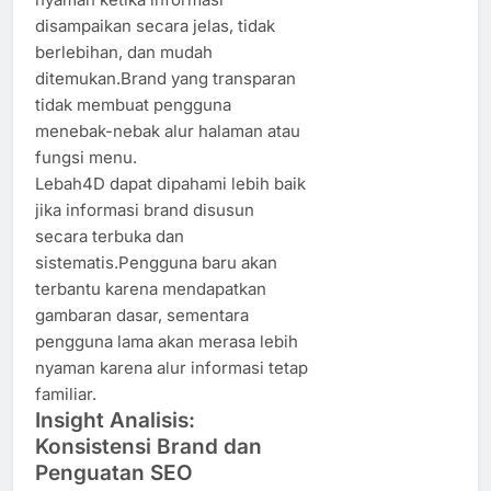
disampaikan secara jelas, tidak
berlebihan, dan mudah
ditemukan.Brand yang transparan
tidak membuat pengguna
menebak-nebak alur halaman atau
fungsi menu.
Lebah4D dapat dipahami lebih baik
jika informasi brand disusun
secara terbuka dan
sistematis.Pengguna baru akan
terbantu karena mendapatkan
gambaran dasar, sementara
pengguna lama akan merasa lebih
nyaman karena alur informasi tetap
familiar.
Insight Analisis:
Konsistensi Brand dan
Penguatan SEO