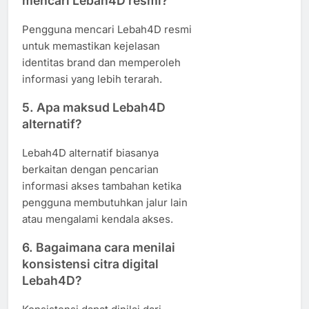
mencari Lebah4D resmi?
Pengguna mencari Lebah4D resmi
untuk memastikan kejelasan
identitas brand dan memperoleh
informasi yang lebih terarah.
5. Apa maksud Lebah4D
alternatif?
Lebah4D alternatif biasanya
berkaitan dengan pencarian
informasi akses tambahan ketika
pengguna membutuhkan jalur lain
atau mengalami kendala akses.
6. Bagaimana cara menilai
konsistensi citra digital
Lebah4D?