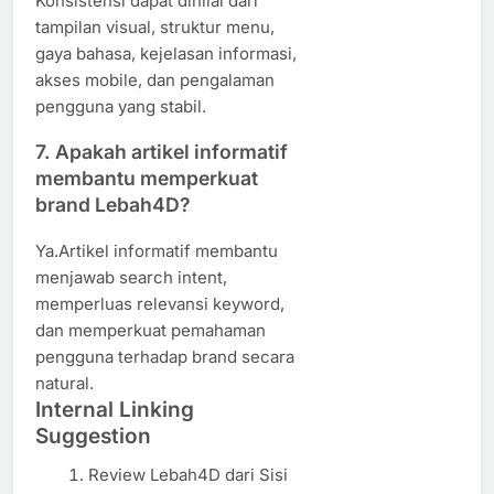
Konsistensi dapat dinilai dari
tampilan visual, struktur menu,
gaya bahasa, kejelasan informasi,
akses mobile, dan pengalaman
pengguna yang stabil.
7. Apakah artikel informatif
membantu memperkuat
brand Lebah4D?
Ya.Artikel informatif membantu
menjawab search intent,
memperluas relevansi keyword,
dan memperkuat pemahaman
pengguna terhadap brand secara
natural.
Internal Linking
Suggestion
Review Lebah4D dari Sisi