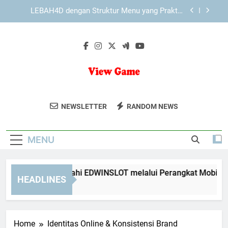
Skip
KAYA787 dengan Struktur Informasi yang Ringkas
to
dan Mudah Dipahami
content
Cara Memahami Fitur Utama KAYA787 bagi
Pengguna Pemula
Panduan Menjelajahi EDWINSLOT melalui
Perangkat Mobile dan Desktop
LEBAH4D dengan Struktur Menu yang Praktis
untuk Aktivitas Harian
View Game
Dapatkan Ulasan Dan Panduan Lengkap
KAYA787 dengan Struktur Informasi yang Ringkas
NEWSLETTER
RANDOM NEWS
dan Mudah Dipahami
Untuk Game Favorit Anda Di View Game.
Cara Memahami Fitur Utama KAYA787 bagi
Temukan Berita Terbaru, Tips, Dan Trik
Pengguna Pemula
MENU
Game Di Sini!
nduan Menjelajahi EDWINSLOT melalui Perangkat Mobile dan
HEADLINES
eeks Ago
Home
Identitas Online & Konsistensi Brand