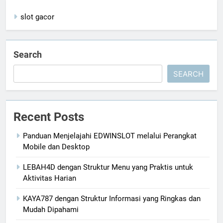
slot gacor
Search
SEARCH
Recent Posts
Panduan Menjelajahi EDWINSLOT melalui Perangkat
Mobile dan Desktop
LEBAH4D dengan Struktur Menu yang Praktis untuk
Aktivitas Harian
KAYA787 dengan Struktur Informasi yang Ringkas dan
Mudah Dipahami