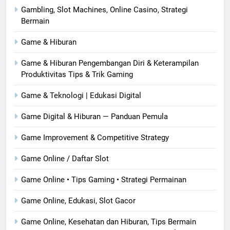
Gambling, Slot Machines, Online Casino, Strategi
Bermain
Game & Hiburan
Game & Hiburan Pengembangan Diri & Keterampilan
Produktivitas Tips & Trik Gaming
Game & Teknologi | Edukasi Digital
Game Digital & Hiburan — Panduan Pemula
Game Improvement & Competitive Strategy
Game Online / Daftar Slot
Game Online • Tips Gaming • Strategi Permainan
Game Online, Edukasi, Slot Gacor
Game Online, Kesehatan dan Hiburan, Tips Bermain