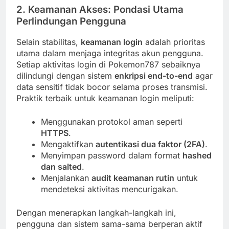
2. Keamanan Akses: Pondasi Utama
Perlindungan Pengguna
Selain stabilitas,
keamanan login
adalah prioritas
utama dalam menjaga integritas akun pengguna.
Setiap aktivitas login di Pokemon787 sebaiknya
dilindungi dengan sistem
enkripsi end-to-end
agar
data sensitif tidak bocor selama proses transmisi.
Praktik terbaik untuk keamanan login meliputi:
Menggunakan protokol aman seperti
HTTPS
.
Mengaktifkan
autentikasi dua faktor (2FA)
.
Menyimpan password dalam format
hashed
dan salted
.
Menjalankan
audit keamanan rutin
untuk
mendeteksi aktivitas mencurigakan.
Dengan menerapkan langkah-langkah ini,
pengguna dan sistem sama-sama berperan aktif