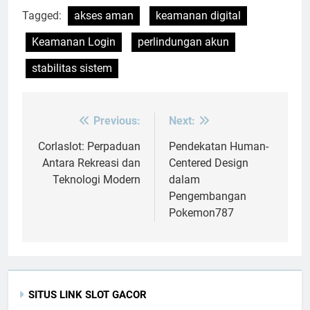
Tagged:
akses aman
keamanan digital
Keamanan Login
perlindungan akun
stabilitas sistem
Previous:
Next:
Post
navigation
Corlaslot: Perpaduan
Pendekatan Human-
Antara Rekreasi dan
Centered Design
Teknologi Modern
dalam
Pengembangan
Pokemon787
SITUS LINK SLOT GACOR