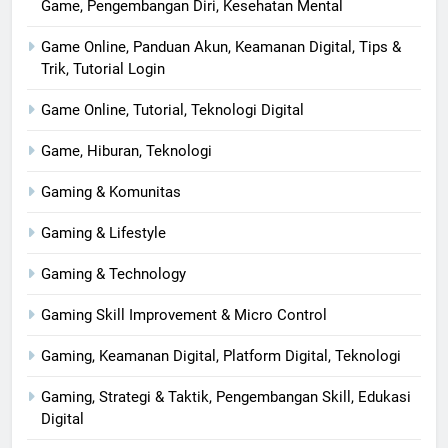
Game, Pengembangan Diri, Kesehatan Mental
Game Online, Panduan Akun, Keamanan Digital, Tips &
Trik, Tutorial Login
Game Online, Tutorial, Teknologi Digital
Game, Hiburan, Teknologi
Gaming & Komunitas
Gaming & Lifestyle
Gaming & Technology
Gaming Skill Improvement & Micro Control
Gaming, Keamanan Digital, Platform Digital, Teknologi
Gaming, Strategi & Taktik, Pengembangan Skill, Edukasi
Digital