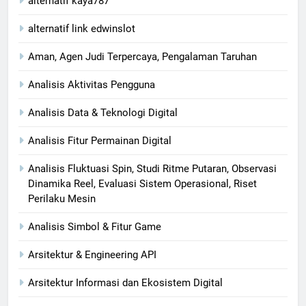
alternatif kaya787
alternatif link edwinslot
Aman, Agen Judi Terpercaya, Pengalaman Taruhan
Analisis Aktivitas Pengguna
Analisis Data & Teknologi Digital
Analisis Fitur Permainan Digital
Analisis Fluktuasi Spin, Studi Ritme Putaran, Observasi
Dinamika Reel, Evaluasi Sistem Operasional, Riset
Perilaku Mesin
Analisis Simbol & Fitur Game
Arsitektur & Engineering API
Arsitektur Informasi dan Ekosistem Digital