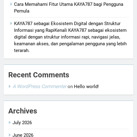
Cara Memahami Fitur Utama KAYA787 bagi Pengguna
Pemula
KAYA787 sebagai Ekosistem Digital dengan Struktur
Informasi yang RapiKenali KAYA787 sebagai ekosistem
digital dengan struktur informasi rapi, navigasi jelas,
keamanan akses, dan pengalaman pengguna yang lebih
terarah.
Recent Comments
A WordPress Commenter
on
Hello world!
Archives
July 2026
June 2026