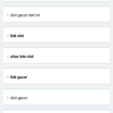
slot gacor hari ini
link slot
situs toto slot
link gacor
slot gacor