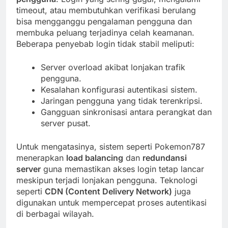
timeout, atau membutuhkan verifikasi berulang
bisa mengganggu pengalaman pengguna dan
membuka peluang terjadinya celah keamanan.
Beberapa penyebab login tidak stabil meliputi:
Server overload akibat lonjakan trafik
pengguna.
Kesalahan konfigurasi autentikasi sistem.
Jaringan pengguna yang tidak terenkripsi.
Gangguan sinkronisasi antara perangkat dan
server pusat.
Untuk mengatasinya, sistem seperti Pokemon787
menerapkan
load balancing
dan
redundansi
server
guna memastikan akses login tetap lancar
meskipun terjadi lonjakan pengguna. Teknologi
seperti
CDN (Content Delivery Network)
juga
digunakan untuk mempercepat proses autentikasi
di berbagai wilayah.