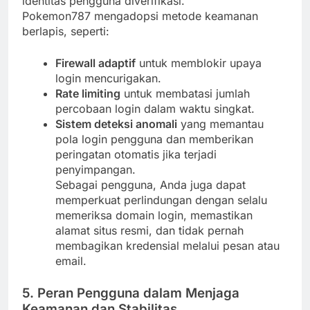
identitas pengguna diverifikasi.
Pokemon787 mengadopsi metode keamanan
berlapis, seperti:
Firewall adaptif
untuk memblokir upaya
login mencurigakan.
Rate limiting
untuk membatasi jumlah
percobaan login dalam waktu singkat.
Sistem deteksi anomali
yang memantau
pola login pengguna dan memberikan
peringatan otomatis jika terjadi
penyimpangan.
Sebagai pengguna, Anda juga dapat
memperkuat perlindungan dengan selalu
memeriksa domain login, memastikan
alamat situs resmi, dan tidak pernah
membagikan kredensial melalui pesan atau
email.
5. Peran Pengguna dalam Menjaga
Keamanan dan Stabilitas