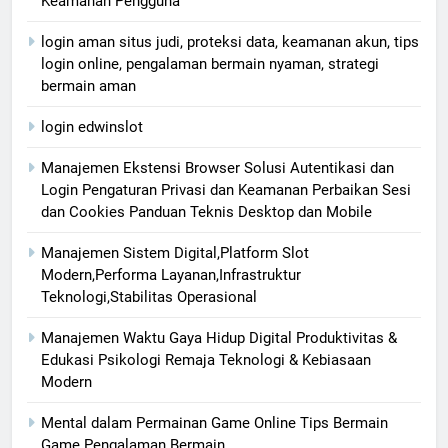
Keamanan Pengguna
login aman situs judi, proteksi data, keamanan akun, tips
login online, pengalaman bermain nyaman, strategi
bermain aman
login edwinslot
Manajemen Ekstensi Browser Solusi Autentikasi dan
Login Pengaturan Privasi dan Keamanan Perbaikan Sesi
dan Cookies Panduan Teknis Desktop dan Mobile
Manajemen Sistem Digital,Platform Slot
Modern,Performa Layanan,Infrastruktur
Teknologi,Stabilitas Operasional
Manajemen Waktu Gaya Hidup Digital Produktivitas &
Edukasi Psikologi Remaja Teknologi & Kebiasaan
Modern
Mental dalam Permainan Game Online Tips Bermain
Game Pengalaman Bermain