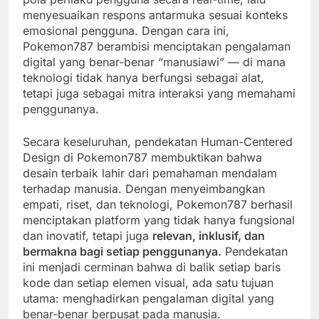
menyesuaikan respons antarmuka sesuai konteks
emosional pengguna. Dengan cara ini,
Pokemon787 berambisi menciptakan pengalaman
digital yang benar-benar “manusiawi” — di mana
teknologi tidak hanya berfungsi sebagai alat,
tetapi juga sebagai mitra interaksi yang memahami
penggunanya.
Secara keseluruhan, pendekatan Human-Centered
Design di Pokemon787 membuktikan bahwa
desain terbaik lahir dari pemahaman mendalam
terhadap manusia. Dengan menyeimbangkan
empati, riset, dan teknologi, Pokemon787 berhasil
menciptakan platform yang tidak hanya fungsional
dan inovatif, tetapi juga
relevan, inklusif, dan
bermakna bagi setiap penggunanya.
Pendekatan
ini menjadi cerminan bahwa di balik setiap baris
kode dan setiap elemen visual, ada satu tujuan
utama: menghadirkan pengalaman digital yang
benar-benar berpusat pada manusia.