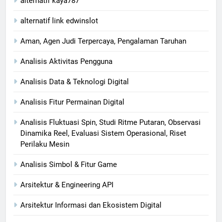
alternatif kaya787
alternatif link edwinslot
Aman, Agen Judi Terpercaya, Pengalaman Taruhan
Analisis Aktivitas Pengguna
Analisis Data & Teknologi Digital
Analisis Fitur Permainan Digital
Analisis Fluktuasi Spin, Studi Ritme Putaran, Observasi
Dinamika Reel, Evaluasi Sistem Operasional, Riset
Perilaku Mesin
Analisis Simbol & Fitur Game
Arsitektur & Engineering API
Arsitektur Informasi dan Ekosistem Digital