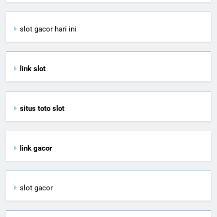
slot gacor hari ini
link slot
situs toto slot
link gacor
slot gacor