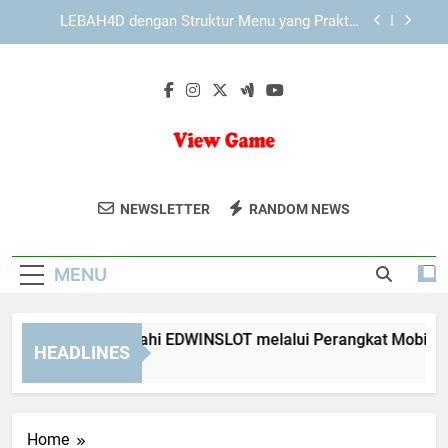
Skip
KAYA787 dengan Struktur Informasi yang Ringkas
to
dan Mudah Dipahami
content
Cara Memahami Fitur Utama KAYA787 bagi
Pengguna Pemula
Panduan Menjelajahi EDWINSLOT melalui
Perangkat Mobile dan Desktop
LEBAH4D dengan Struktur Menu yang Praktis
untuk Aktivitas Harian
View Game
Dapatkan Ulasan Dan Panduan Lengkap
KAYA787 dengan Struktur Informasi yang Ringkas
NEWSLETTER
RANDOM NEWS
dan Mudah Dipahami
Untuk Game Favorit Anda Di View Game.
Cara Memahami Fitur Utama KAYA787 bagi
Temukan Berita Terbaru, Tips, Dan Trik
Pengguna Pemula
MENU
Game Di Sini!
nduan Menjelajahi EDWINSLOT melalui Perangkat Mobile dan
HEADLINES
eeks Ago
Home