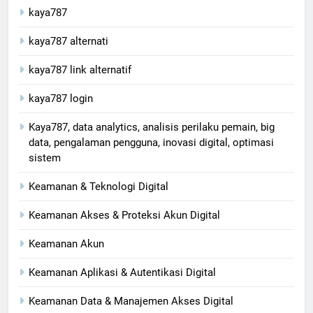
kaya787
kaya787 alternati
kaya787 link alternatif
kaya787 login
Kaya787, data analytics, analisis perilaku pemain, big
data, pengalaman pengguna, inovasi digital, optimasi
sistem
Keamanan & Teknologi Digital
Keamanan Akses & Proteksi Akun Digital
Keamanan Akun
Keamanan Aplikasi & Autentikasi Digital
Keamanan Data & Manajemen Akses Digital