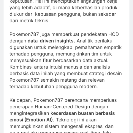
keputusan. Hal ini menciptakan lingkungan kerja
yang lebih adaptif, di mana keberhasilan produk
diukur dari kepuasan pengguna, bukan sekadar
dari metrik teknis.
Pokemon787 juga memperkuat pendekatan HCD
dengan
data-driven insights.
Analitik perilaku
digunakan untuk melengkapi pemahaman empatik
terhadap pengguna, memungkinkan tim untuk
menyesuaikan fitur berdasarkan data aktual.
Kombinasi antara intuisi manusia dan analisis
berbasis data inilah yang membuat strategi desain
Pokemon787 semakin matang dan relevan
terhadap kebutuhan pengguna modern.
Ke depan, Pokemon787 berencana memperluas
penerapan Human-Centered Design dengan
mengintegrasikan
kecerdasan buatan berbasis
emosi (Emotion AI)
. Teknologi ini akan
memungkinkan sistem mengenali ekspresi dan
pola perilaku pengguna secara real-time, lalu