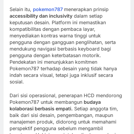
Selain itu,
pokemon787
menerapkan prinsip
accessibility dan inclusivity
dalam setiap
keputusan desain. Platform ini memastikan
kompatibilitas dengan pembaca layar,
menyediakan kontras warna tinggi untuk
pengguna dengan gangguan penglihatan, serta
mendukung navigasi berbasis keyboard bagi
pengguna dengan keterbatasan motorik.
Pendekatan ini menunjukkan komitmen
Pokemon787 terhadap desain yang tidak hanya
indah secara visual, tetapi juga inklusif secara
sosial.
Dari sisi operasional, penerapan HCD mendorong
Pokemon787 untuk membangun
budaya
kolaborasi berbasis empati.
Setiap anggota tim,
baik dari sisi desain, pengembangan, maupun
manajemen produk, didorong untuk memahami
perspektif pengguna sebelum mengambil