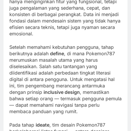
hanya menginginkan fitur yang fungsional, tetapi
juga pengalaman yang sederhana, cepat, dan
konsisten di berbagai perangkat. Data ini menjadi
fondasi dalam mendesain sistem yang tidak hanya
efisien secara teknis, tetapi juga nyaman secara
emosional.
Setelah memahami kebutuhan pengguna, tahap
berikutnya adalah
define
, di mana Pokemon787
merumuskan masalah utama yang harus
diselesaikan. Salah satu tantangan yang
diidentifikasi adalah perbedaan tingkat literasi
digital di antara pengguna. Untuk mengatasi hal
ini, tim pengembang merancang antarmuka
dengan prinsip
inclusive design
, memastikan
bahwa setiap orang — termasuk pengguna pemula
— dapat memahami navigasi tanpa perlu
membaca panduan yang rumit.
Pada tahap
ideate
, tim desain Pokemon787