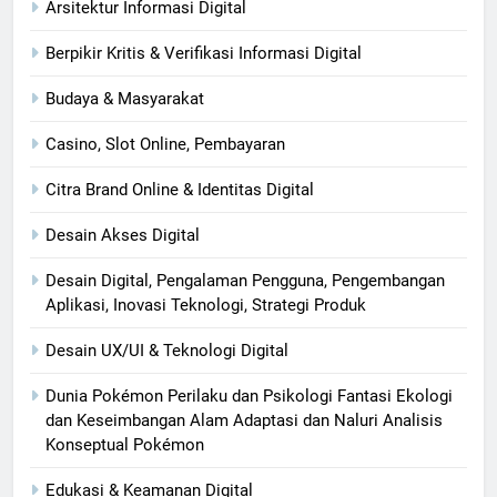
Arsitektur Informasi Digital
Berpikir Kritis & Verifikasi Informasi Digital
Budaya & Masyarakat
Casino, Slot Online, Pembayaran
Citra Brand Online & Identitas Digital
Desain Akses Digital
Desain Digital, Pengalaman Pengguna, Pengembangan
Aplikasi, Inovasi Teknologi, Strategi Produk
Desain UX/UI & Teknologi Digital
Dunia Pokémon Perilaku dan Psikologi Fantasi Ekologi
dan Keseimbangan Alam Adaptasi dan Naluri Analisis
Konseptual Pokémon
Edukasi & Keamanan Digital