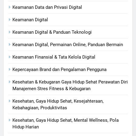
Keamanan Data dan Privasi Digital
Keamanan Digital
Keamanan Digital & Panduan Teknologi
Keamanan Digital, Permainan Online, Panduan Bermain
Keamanan Finansial & Tata Kelola Digital
Kepercayaan Brand dan Pengalaman Pengguna
Kesehatan & Kebugaran Gaya Hidup Sehat Perawatan Diri
Manajemen Stres Fitness & Kebugaran
Kesehatan, Gaya Hidup Sehat, Kesejahteraan,
Kebahagiaan, Produktivitas
Kesehatan, Gaya Hidup Sehat, Mental Wellness, Pola
Hidup Harian