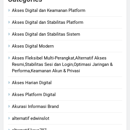
Akses Digital dan Keamanan Platform
Akses Digital dan Stabilitas Platform
Akses Digital dan Stabilitas Sistem
Akses Digital Modern
Akses Fleksibel Multi-Perangkat,Alternatif Akses
Resmi,Stabilitas Sesi dan Login,Optimasi Jaringan &
Performa,Keamanan Akun & Privasi
Akses Harian Digital
Akses Platform Digital
Akurasi Informasi Brand
alternatif edwinslot