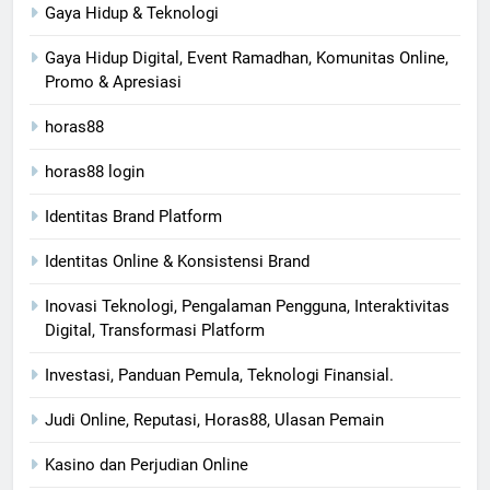
Gaya Hidup & Teknologi
Gaya Hidup Digital, Event Ramadhan, Komunitas Online,
Promo & Apresiasi
horas88
horas88 login
Identitas Brand Platform
Identitas Online & Konsistensi Brand
Inovasi Teknologi, Pengalaman Pengguna, Interaktivitas
Digital, Transformasi Platform
Investasi, Panduan Pemula, Teknologi Finansial.
Judi Online, Reputasi, Horas88, Ulasan Pemain
Kasino dan Perjudian Online