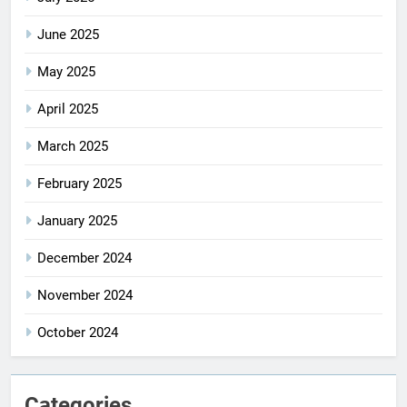
June 2025
May 2025
April 2025
March 2025
February 2025
January 2025
December 2024
November 2024
October 2024
Categories