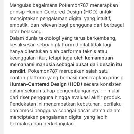
Mengulas bagaimana Pokemon787 menerapkan
prinsip Human-Centered Design (HCD) untuk
menciptakan pengalaman digital yang intuitif,
empatik, dan relevan bagi pengguna dari berbagai
latar belakang.
Dalam dunia teknologi yang terus berkembang,
kesuksesan sebuah platform digital tidak lagi
hanya ditentukan oleh performa teknis atau
keunggulan fitur, tetapi juga oleh
kemampuan
memahami manusia sebagai pusat dari desain itu
sendiri.
Pokemon787 merupakan salah satu
contoh platform yang berhasil menerapkan prinsip
Human-Centered Design (HCD)
secara konsisten
dalam seluruh tahap pengembangannya — mulai
dari riset pengguna hingga evaluasi akhir produk.
Pendekatan ini menempatkan kebutuhan, perilaku,
dan emosi pengguna sebagai dasar utama dalam
menciptakan pengalaman digital yang lebih
bermakna dan berkelanjutan.