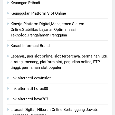
Keuangan Pribadi
Keunggulan Platform Slot Online
Kinerja Platform Digital,Manajemen Sistem
Online,Stabilitas Layanan,Optimalisasi
Teknologi,Pengalaman Pengguna
Kurasi Informasi Brand
Lebah4D, judi slot online, slot terpercaya, permainan judi,
strategi menang, platform slot, perjudian online, RTP
tinggi, permainan slot populer
link alternatif edwinslot
link alternatif horas88
link alternatif kaya787
Literasi Digital, Hiburan Online Bertanggung Jawab,