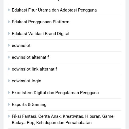
Edukasi Fitur Utama dan Adaptasi Pengguna
Edukasi Penggunaan Platform
Edukasi Validasi Brand Digital
edwinslot
edwinslot alternatif
edwinslot link alternatif
edwinslot login
Ekosistem Digital dan Pengalaman Pengguna
Esports & Gaming
Fiksi Fantasi, Cerita Anak, Kreativitas, Hiburan, Game,
Budaya Pop, Kehidupan dan Persahabatan