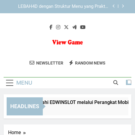
Skip
KAYA787 dengan Struktur Informasi yang Ringkas
to
dan Mudah Dipahami
content
Cara Memahami Fitur Utama KAYA787 bagi
Pengguna Pemula
Panduan Menjelajahi EDWINSLOT melalui
Perangkat Mobile dan Desktop
LEBAH4D dengan Struktur Menu yang Praktis
untuk Aktivitas Harian
View Game
Dapatkan Ulasan Dan Panduan Lengkap
KAYA787 dengan Struktur Informasi yang Ringkas
NEWSLETTER
RANDOM NEWS
dan Mudah Dipahami
Untuk Game Favorit Anda Di View Game.
Cara Memahami Fitur Utama KAYA787 bagi
Temukan Berita Terbaru, Tips, Dan Trik
Pengguna Pemula
MENU
Game Di Sini!
nduan Menjelajahi EDWINSLOT melalui Perangkat Mobile dan 
HEADLINES
eeks Ago
Home