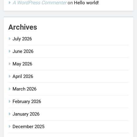
A WordPress Commenter
on
Hello world!
Archives
July 2026
June 2026
May 2026
April 2026
March 2026
February 2026
January 2026
December 2025