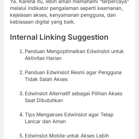
Ya. Karena itu, lebih aman memahami “terpercaya”
melalui indikator pengalaman seperti keamanan,
kejelasan akses, kenyamanan pengguna, dan
kebiasaan digital yang baik.
Internal Linking Suggestion
Panduan Mengoptimalkan Edwinslot untuk
Aktivitas Harian
Panduan Edwinslot Resmi agar Pengguna
Tidak Salah Akses
Edwinslot Alternatif sebagai Pilihan Akses
Saat Dibutuhkan
Tips Mengakses Edwinslot agar Tetap
Lancar dan Aman
Edwinslot Mobile untuk Akses Lebih