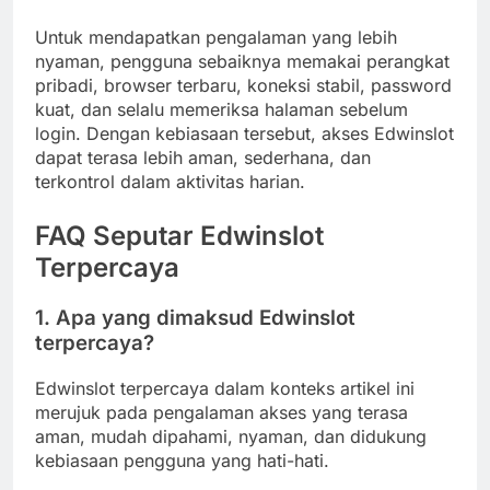
Untuk mendapatkan pengalaman yang lebih
nyaman, pengguna sebaiknya memakai perangkat
pribadi, browser terbaru, koneksi stabil, password
kuat, dan selalu memeriksa halaman sebelum
login. Dengan kebiasaan tersebut, akses Edwinslot
dapat terasa lebih aman, sederhana, dan
terkontrol dalam aktivitas harian.
FAQ Seputar Edwinslot
Terpercaya
1. Apa yang dimaksud Edwinslot
terpercaya?
Edwinslot terpercaya dalam konteks artikel ini
merujuk pada pengalaman akses yang terasa
aman, mudah dipahami, nyaman, dan didukung
kebiasaan pengguna yang hati-hati.