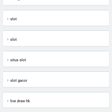
slot
slot
situs slot
slot gacor
live draw hk