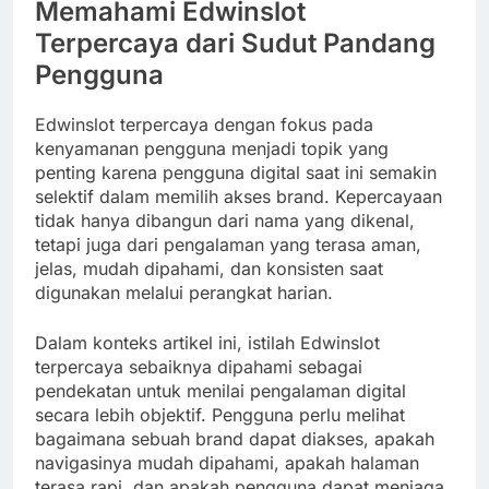
Memahami Edwinslot
Terpercaya dari Sudut Pandang
Pengguna
Edwinslot terpercaya dengan fokus pada
kenyamanan pengguna menjadi topik yang
penting karena pengguna digital saat ini semakin
selektif dalam memilih akses brand. Kepercayaan
tidak hanya dibangun dari nama yang dikenal,
tetapi juga dari pengalaman yang terasa aman,
jelas, mudah dipahami, dan konsisten saat
digunakan melalui perangkat harian.
Dalam konteks artikel ini, istilah Edwinslot
terpercaya sebaiknya dipahami sebagai
pendekatan untuk menilai pengalaman digital
secara lebih objektif. Pengguna perlu melihat
bagaimana sebuah brand dapat diakses, apakah
navigasinya mudah dipahami, apakah halaman
terasa rapi, dan apakah pengguna dapat menjaga