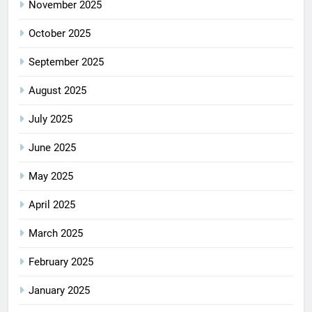
November 2025
October 2025
September 2025
August 2025
July 2025
June 2025
May 2025
April 2025
March 2025
February 2025
January 2025