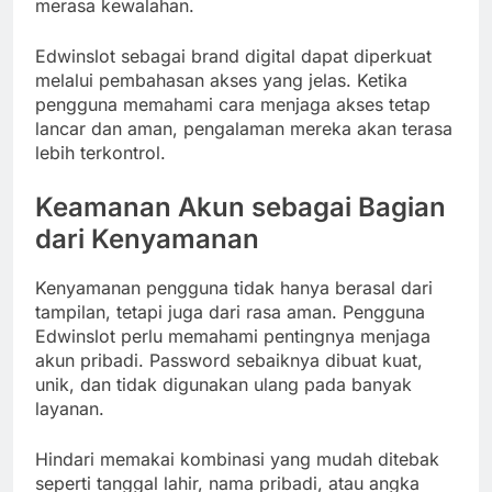
merasa kewalahan.
Edwinslot sebagai brand digital dapat diperkuat
melalui pembahasan akses yang jelas. Ketika
pengguna memahami cara menjaga akses tetap
lancar dan aman, pengalaman mereka akan terasa
lebih terkontrol.
Keamanan Akun sebagai Bagian
dari Kenyamanan
Kenyamanan pengguna tidak hanya berasal dari
tampilan, tetapi juga dari rasa aman. Pengguna
Edwinslot perlu memahami pentingnya menjaga
akun pribadi. Password sebaiknya dibuat kuat,
unik, dan tidak digunakan ulang pada banyak
layanan.
Hindari memakai kombinasi yang mudah ditebak
seperti tanggal lahir, nama pribadi, atau angka