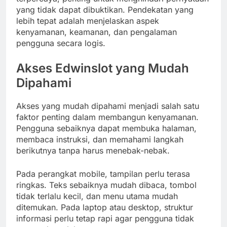
yang tidak dapat dibuktikan. Pendekatan yang
lebih tepat adalah menjelaskan aspek
kenyamanan, keamanan, dan pengalaman
pengguna secara logis.
Akses Edwinslot yang Mudah
Dipahami
Akses yang mudah dipahami menjadi salah satu
faktor penting dalam membangun kenyamanan.
Pengguna sebaiknya dapat membuka halaman,
membaca instruksi, dan memahami langkah
berikutnya tanpa harus menebak-nebak.
Pada perangkat mobile, tampilan perlu terasa
ringkas. Teks sebaiknya mudah dibaca, tombol
tidak terlalu kecil, dan menu utama mudah
ditemukan. Pada laptop atau desktop, struktur
informasi perlu tetap rapi agar pengguna tidak