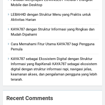
Mobile dan Desktop
LEBAH4D dengan Struktur Menu yang Praktis untuk
Aktivitas Harian
KAYA787 dengan Struktur Informasi yang Ringkas dan
Mudah Dipahami
Cara Memahami Fitur Utama KAYA787 bagi Pengguna
Pemula
KAYA787 sebagai Ekosistem Digital dengan Struktur
Informasi yang RapiKenali KAYA787 sebagai ekosistem
digital dengan struktur informasi rapi, navigasi jelas,
keamanan akses, dan pengalaman pengguna yang lebih
terarah.
Recent Comments