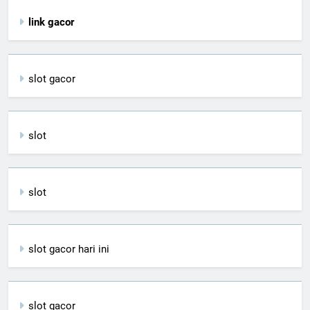
link gacor
slot gacor
slot
slot
slot gacor hari ini
slot gacor