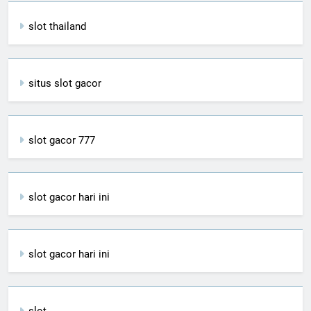
slot thailand
situs slot gacor
slot gacor 777
slot gacor hari ini
slot gacor hari ini
slot