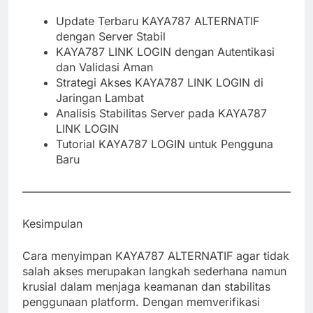
Update Terbaru KAYA787 ALTERNATIF
dengan Server Stabil
KAYA787 LINK LOGIN dengan Autentikasi
dan Validasi Aman
Strategi Akses KAYA787 LINK LOGIN di
Jaringan Lambat
Analisis Stabilitas Server pada KAYA787
LINK LOGIN
Tutorial KAYA787 LOGIN untuk Pengguna
Baru
————————————————————————
Kesimpulan
Cara menyimpan KAYA787 ALTERNATIF agar tidak
salah akses merupakan langkah sederhana namun
krusial dalam menjaga keamanan dan stabilitas
penggunaan platform. Dengan memverifikasi