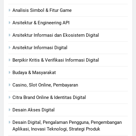
Analisis Simbol & Fitur Game
Arsitektur & Engineering API
Arsitektur Informasi dan Ekosistem Digital
Arsitektur Informasi Digital
Berpikir Kritis & Verifikasi Informasi Digital
Budaya & Masyarakat
Casino, Slot Online, Pembayaran
Citra Brand Online & Identitas Digital
Desain Akses Digital
Desain Digital, Pengalaman Pengguna, Pengembangan
Aplikasi, Inovasi Teknologi, Strategi Produk