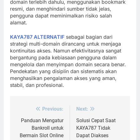
domain terlebih dahulu, menggunakan bookmark
resmi, dan menghindari sumber tidak jelas,
pengguna dapat meminimalkan risiko salah
alamat.
KAYA787 ALTERNATIF
sebagai bagian dari
strategi multi-domain dirancang untuk menjaga
kontinuitas akses. Namun efektivitasnya sangat
bergantung pada kebiasaan pengguna dalam
mengelola dan menyimpan domain secara benar.
Pendekatan yang disiplin dan sistematis akan
menghasilkan pengalaman akses yang aman,
stabil, dan profesional.
Previous:
Next:
Post
navigation
Panduan Mengatur
Solusi Cepat Saat
Bankroll untuk
KAYA787 Tidak
Bermain Slot Online
Dapat Diakses