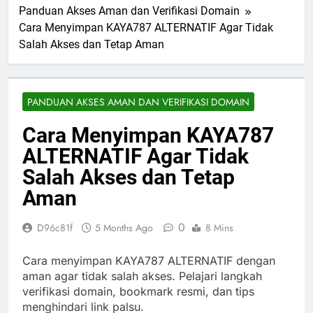
Panduan Akses Aman dan Verifikasi Domain
Cara Menyimpan KAYA787 ALTERNATIF Agar Tidak
Salah Akses dan Tetap Aman
PANDUAN AKSES AMAN DAN VERIFIKASI DOMAIN
Cara Menyimpan KAYA787
ALTERNATIF Agar Tidak
Salah Akses dan Tetap
Aman
0
D96c81f
5 Months Ago
8 Mins
Cara menyimpan KAYA787 ALTERNATIF dengan
aman agar tidak salah akses. Pelajari langkah
verifikasi domain, bookmark resmi, dan tips
menghindari link palsu.