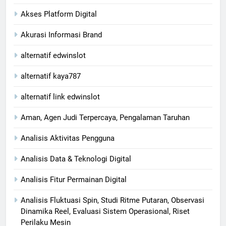
Akses Platform Digital
Akurasi Informasi Brand
alternatif edwinslot
alternatif kaya787
alternatif link edwinslot
Aman, Agen Judi Terpercaya, Pengalaman Taruhan
Analisis Aktivitas Pengguna
Analisis Data & Teknologi Digital
Analisis Fitur Permainan Digital
Analisis Fluktuasi Spin, Studi Ritme Putaran, Observasi
Dinamika Reel, Evaluasi Sistem Operasional, Riset
Perilaku Mesin