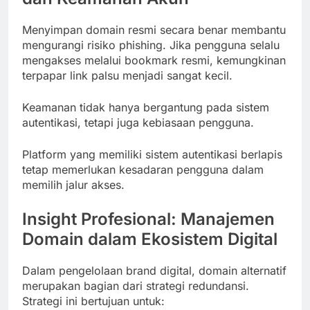
Menyimpan domain resmi secara benar membantu
mengurangi risiko phishing. Jika pengguna selalu
mengakses melalui bookmark resmi, kemungkinan
terpapar link palsu menjadi sangat kecil.
Keamanan tidak hanya bergantung pada sistem
autentikasi, tetapi juga kebiasaan pengguna.
Platform yang memiliki sistem autentikasi berlapis
tetap memerlukan kesadaran pengguna dalam
memilih jalur akses.
Insight Profesional: Manajemen
Domain dalam Ekosistem Digital
Dalam pengelolaan brand digital, domain alternatif
merupakan bagian dari strategi redundansi.
Strategi ini bertujuan untuk: