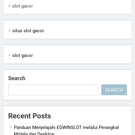
slot gacor
situs slot gacor
slot gacor
Search
SEARCH
Recent Posts
Panduan Menjelajahi EDWINSLOT melalui Perangkat
Mobile dan Desktop