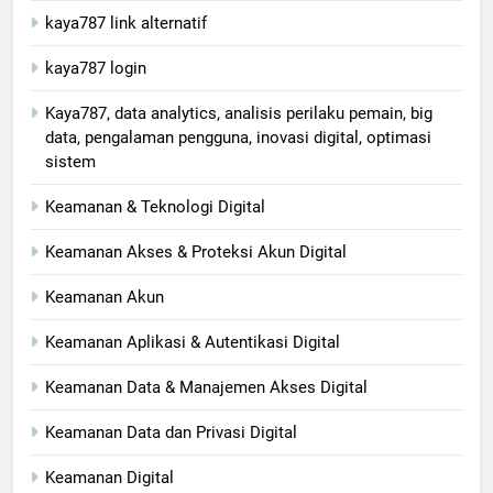
kaya787 link alternatif
kaya787 login
Kaya787, data analytics, analisis perilaku pemain, big
data, pengalaman pengguna, inovasi digital, optimasi
sistem
Keamanan & Teknologi Digital
Keamanan Akses & Proteksi Akun Digital
Keamanan Akun
Keamanan Aplikasi & Autentikasi Digital
Keamanan Data & Manajemen Akses Digital
Keamanan Data dan Privasi Digital
Keamanan Digital