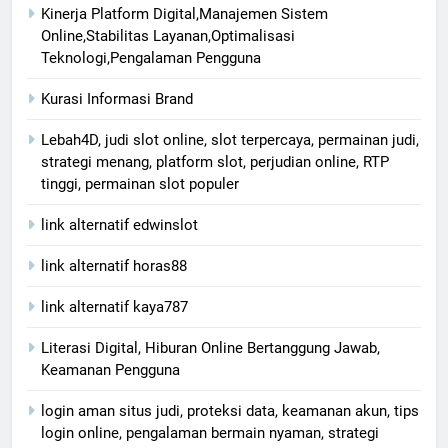
Kinerja Platform Digital,Manajemen Sistem
Online,Stabilitas Layanan,Optimalisasi
Teknologi,Pengalaman Pengguna
Kurasi Informasi Brand
Lebah4D, judi slot online, slot terpercaya, permainan judi,
strategi menang, platform slot, perjudian online, RTP
tinggi, permainan slot populer
link alternatif edwinslot
link alternatif horas88
link alternatif kaya787
Literasi Digital, Hiburan Online Bertanggung Jawab,
Keamanan Pengguna
login aman situs judi, proteksi data, keamanan akun, tips
login online, pengalaman bermain nyaman, strategi