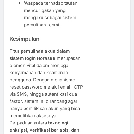
Waspada terhadap tautan
mencurigakan yang
mengaku sebagai sistem
pemulihan resmi.
Kesimpulan
Fitur pemulihan akun dalam
sistem login Horas88
merupakan
elemen vital dalam menjaga
kenyamanan dan keamanan
pengguna. Dengan mekanisme
reset password melalui email, OTP
via SMS, hingga autentikasi dua
faktor, sistem ini dirancang agar
hanya pemilik sah akun yang bisa
memulihkan aksesnya.
Perpaduan antara
teknologi
enkripsi, verifikasi berlapis, dan