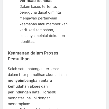
Verifikasi Identitas
Dalam kasus tertentu,
pengguna dapat diminta
menjawab pertanyaan
keamanan atau memberikan
verifikasi tambahan,
misalnya melalui dokumen
identitas.
Keamanan dalam Proses
Pemulihan
Salah satu tantangan terbesar
dalam fitur pemulihan akun adalah
menyeimbangkan antara
kemudahan akses dan
perlindungan data
. Horas88
mengatasi hal ini dengan
menerapkan: