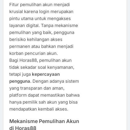
Fitur pemulihan akun menjadi
krusial karena login merupakan
pintu utama untuk mengakses
layanan digital. Tanpa mekanisme
pemulihan yang baik, pengguna
berisiko kehilangan akses
permanen atau bahkan menjadi
korban pencurian akun.
Bagi Horas88, pemulihan akun
tidak sekadar soal kenyamanan,
tetapi juga
kepercayaan
pengguna
. Dengan adanya sistem
yang transparan dan aman,
platform dapat memastikan bahwa
hanya pemilik sah akun yang bisa
mendapatkan kembali akses.
Mekanisme Pemulihan Akun
di Horas88