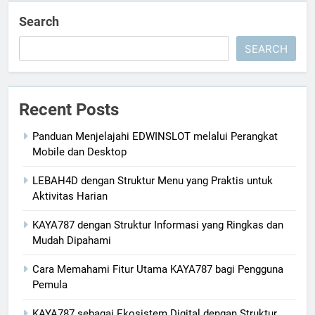
Search
SEARCH
Recent Posts
Panduan Menjelajahi EDWINSLOT melalui Perangkat
Mobile dan Desktop
LEBAH4D dengan Struktur Menu yang Praktis untuk
Aktivitas Harian
KAYA787 dengan Struktur Informasi yang Ringkas dan
Mudah Dipahami
Cara Memahami Fitur Utama KAYA787 bagi Pengguna
Pemula
KAYA787 sebagai Ekosistem Digital dengan Struktur