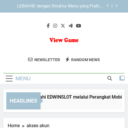
Skip
KAYA787 dengan Struktur Informasi yang Ringkas
to
dan Mudah Dipahami
content
Cara Memahami Fitur Utama KAYA787 bagi
Pengguna Pemula
Panduan Menjelajahi EDWINSLOT melalui
Perangkat Mobile dan Desktop
LEBAH4D dengan Struktur Menu yang Praktis
untuk Aktivitas Harian
View Game
Dapatkan Ulasan Dan Panduan Lengkap
KAYA787 dengan Struktur Informasi yang Ringkas
NEWSLETTER
RANDOM NEWS
dan Mudah Dipahami
Untuk Game Favorit Anda Di View Game.
Cara Memahami Fitur Utama KAYA787 bagi
Temukan Berita Terbaru, Tips, Dan Trik
Pengguna Pemula
MENU
Game Di Sini!
nduan Menjelajahi EDWINSLOT melalui Perangkat Mobile dan
HEADLINES
eeks Ago
Home
akses akun