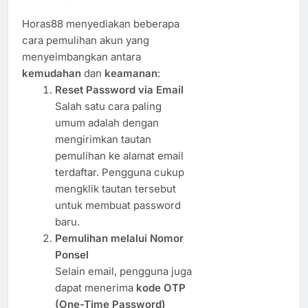
Horas88 menyediakan beberapa
cara pemulihan akun yang
menyeimbangkan antara
kemudahan
dan
keamanan
:
Reset Password via Email
Salah satu cara paling
umum adalah dengan
mengirimkan tautan
pemulihan ke alamat email
terdaftar. Pengguna cukup
mengklik tautan tersebut
untuk membuat password
baru.
Pemulihan melalui Nomor
Ponsel
Selain email, pengguna juga
dapat menerima
kode OTP
(One-Time Password)