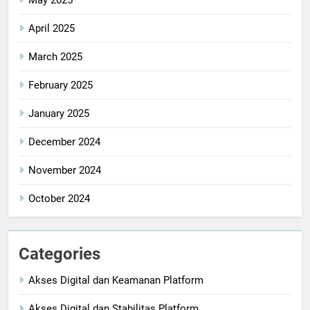
May 2025
April 2025
March 2025
February 2025
January 2025
December 2024
November 2024
October 2024
Categories
Akses Digital dan Keamanan Platform
Akses Digital dan Stabilitas Platform