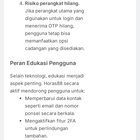
Risiko perangkat hilang.
Jika perangkat utama yang
digunakan untuk login dan
menerima OTP hilang,
pengguna tetap bisa
memanfaatkan opsi
cadangan yang disediakan.
Peran Edukasi Pengguna
Selain teknologi, edukasi menjadi
aspek penting. Horas88 secara
aktif mendorong pengguna untuk:
Memperbarui data kontak
seperti email dan nomor
ponsel secara berkala.
Mengaktifkan fitur 2FA
untuk perlindungan
tambahan.