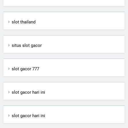
slot thailand
situs slot gacor
slot gacor 777
slot gacor hari ini
slot gacor hari ini