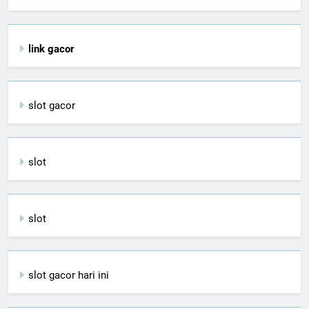
link gacor
slot gacor
slot
slot
slot gacor hari ini