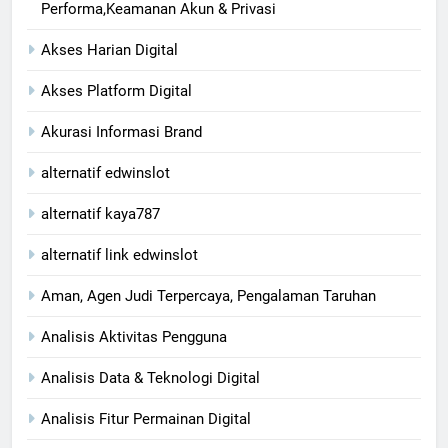
Performa,Keamanan Akun & Privasi
Akses Harian Digital
Akses Platform Digital
Akurasi Informasi Brand
alternatif edwinslot
alternatif kaya787
alternatif link edwinslot
Aman, Agen Judi Terpercaya, Pengalaman Taruhan
Analisis Aktivitas Pengguna
Analisis Data & Teknologi Digital
Analisis Fitur Permainan Digital