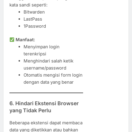
kata sandi seperti:
Bitwarden
LastPass
1Password
Manfaat:
Menyimpan login
terenkripsi
Menghindari salah ketik
username/password
Otomatis mengisi form login
dengan data yang benar
6.
Hindari Ekstensi Browser
yang Tidak Perlu
Beberapa ekstensi dapat membaca
data yang diketikkan atau bahkan