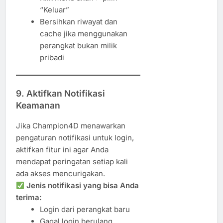
“Keluar”
Bersihkan riwayat dan
cache jika menggunakan
perangkat bukan milik
pribadi
9.
Aktifkan Notifikasi
Keamanan
Jika Champion4D menawarkan
pengaturan notifikasi untuk login,
aktifkan fitur ini agar Anda
mendapat peringatan setiap kali
ada akses mencurigakan.
Jenis notifikasi yang bisa Anda
terima:
Login dari perangkat baru
Gagal login berulang