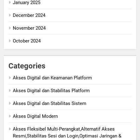
January 2025
December 2024
November 2024
October 2024
Categories
Akses Digital dan Keamanan Platform
Akses Digital dan Stabilitas Platform
Akses Digital dan Stabilitas Sistem
Akses Digital Modern
Akses Fleksibel Multi-Perangkat,Alternatif Akses
Resmi,Stabilitas Sesi dan Login,Optimasi Jaringan &