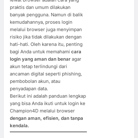
praktis dan umum dilakukan
banyak pengguna. Namun di balik
kemudahannya, proses login
melalui browser juga menyimpan
risiko jika tidak dilakukan dengan
hati-hati. Oleh karena itu, penting
bagi Anda untuk memahami
cara
login yang aman dan benar
agar
akun tetap terlindungi dari
ancaman digital seperti phishing,
pembobolan akun, atau
penyadapan data.
Berikut ini adalah panduan lengkap
yang bisa Anda ikuti untuk login ke
Champion4D melalui browser
dengan aman, efisien, dan tanpa
kendala.