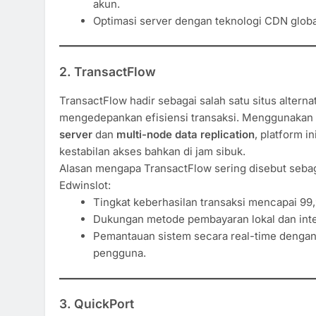
akun.
Optimasi server dengan teknologi CDN globa
2.
TransactFlow
TransactFlow hadir sebagai salah satu situs alterna
mengedepankan efisiensi transaksi. Menggunakan
server
dan
multi-node data replication
, platform 
kestabilan akses bahkan di jam sibuk.
Alasan mengapa TransactFlow sering disebut seba
Edwinslot:
Tingkat keberhasilan transaksi mencapai 99
Dukungan metode pembayaran lokal dan inte
Pemantauan sistem secara real-time dengan n
pengguna.
3.
QuickPort