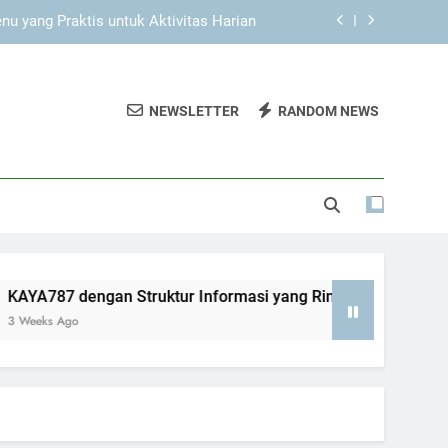
u yang Praktis untuk Aktivitas Harian
masi yang Ringkas dan Mudah Dipahami
Utama KAYA787 bagi Pengguna Pemula
NEWSLETTER
RANDOM NEWS
elalui Perangkat Mobile dan Desktop
Game. Temukan Berita Terbaru, Tips, Dan Trik Game Di Sini!
u yang Praktis untuk Aktivitas Harian
masi yang Ringkas dan Mudah Dipahami
Utama KAYA787 bagi Pengguna Pemula
gan Struktur Informasi yang Ringkas dan Mudah Dipahami