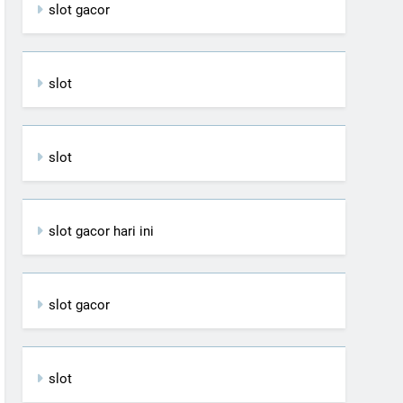
slot gacor
slot
slot
slot gacor hari ini
slot gacor
slot