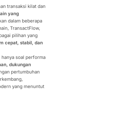
n transaksi kilat dan
lain yang
hkan dalam beberapa
ain, TransactFlow,
agai pilihan yang
m cepat, stabil, dan
n hanya soal performa
nan, dukungan
engan pertumbuhan
berkembang,
odern yang menuntut