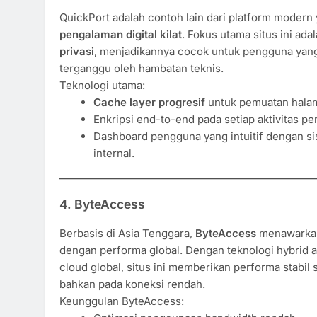
QuickPort adalah contoh lain dari platform moder
pengalaman digital kilat
. Fokus utama situs ini ada
privasi
, menjadikannya cocok untuk pengguna yang 
terganggu oleh hambatan teknis.
Teknologi utama:
Cache layer progresif
untuk pemuatan halam
Enkripsi end-to-end pada setiap aktivitas p
Dashboard pengguna yang intuitif dengan si
internal.
4.
ByteAccess
Berbasis di Asia Tenggara,
ByteAccess
menawarkan
dengan performa global. Dengan teknologi hybrid a
cloud global, situs ini memberikan performa stabil 
bahkan pada koneksi rendah.
Keunggulan ByteAccess: