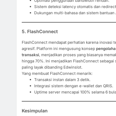
Optimasi penggunaan bandwidth rendah.
Sistem deteksi latency otomatis dan redirect
Dukungan multi-bahasa dan sistem bantuan A
5.
FlashConnect
FlashConnect mendapat perhatian karena inovasi t
agresif. Platform ini mengusung konsep
pengolaha
transaksi
, menjadikan proses yang biasanya memak
hingga 70%. Ini menjadikan FlashConnect sebagai sa
paling layak dibanding Edwinslot.
Yang membuat FlashConnect menarik:
Transaksi instan dalam 3 detik.
Integrasi sistem dengan e-wallet dan QRIS.
Uptime server mencapai 100% selama 6 bulan
Kesimpulan