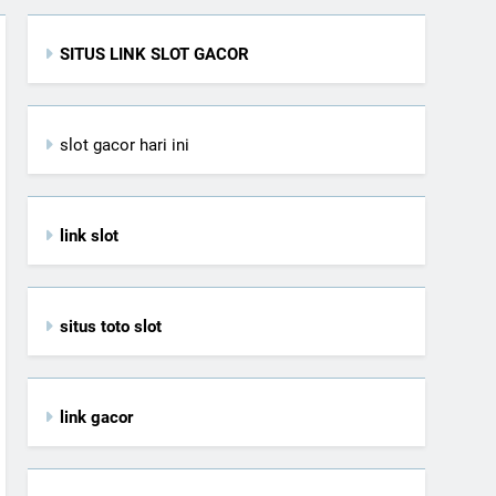
SITUS LINK SLOT GACOR
slot gacor hari ini
link slot
situs toto slot
link gacor