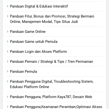
Panduan Digital & Edukasi Interaktif
Panduan Fitur, Bonus dan Promosi, Strategi Bermain
Online, Manajemen Modal, Tips Situs Judi
Panduan Game Online
Panduan Game untuk Pemula
Panduan Login dan Akses Platform
Panduan Pemain / Strategi & Tips / Tren Permainan
Panduan Pemula
Panduan Pengguna Digital, Troubleshooting Sistem,
Edukasi Platform Online
Panduan Pengguna, Platform Kaya787, Desain Web
Panduan Pengguna,Keamanan Peramban,Optimasi Akses