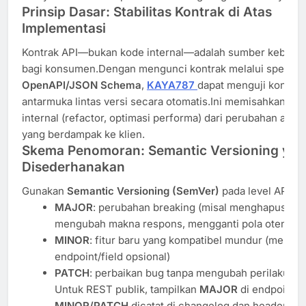
Prinsip Dasar: Stabilitas Kontrak di Atas
Implementasi
Kontrak API—bukan kode internal—adalah sumber kebena
bagi konsumen.Dengan mengunci kontrak melalui spesifik
OpenAPI/JSON Schema
,
KAYA787
dapat menguji konsist
antarmuka lintas versi secara otomatis.Ini memisahkan evo
internal (refactor, optimasi performa) dari perubahan ant
yang berdampak ke klien.
Skema Penomoran: Semantic Versioning ya
Disederhanakan
Gunakan
Semantic Versioning (SemVer)
pada level API:
MAJOR
: perubahan breaking (misal menghapus fiel
mengubah makna respons, mengganti pola otentikas
MINOR
: fitur baru yang kompatibel mundur (menam
endpoint/field opsional)
PATCH
: perbaikan bug tanpa mengubah perilaku ko
Untuk REST publik, tampilkan
MAJOR
di endpoint;
MINOR/PATCH
dicatat di changelog dan header