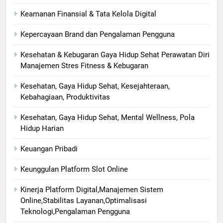
Keamanan Finansial & Tata Kelola Digital
Kepercayaan Brand dan Pengalaman Pengguna
Kesehatan & Kebugaran Gaya Hidup Sehat Perawatan Diri
Manajemen Stres Fitness & Kebugaran
Kesehatan, Gaya Hidup Sehat, Kesejahteraan,
Kebahagiaan, Produktivitas
Kesehatan, Gaya Hidup Sehat, Mental Wellness, Pola
Hidup Harian
Keuangan Pribadi
Keunggulan Platform Slot Online
Kinerja Platform Digital,Manajemen Sistem
Online,Stabilitas Layanan,Optimalisasi
Teknologi,Pengalaman Pengguna