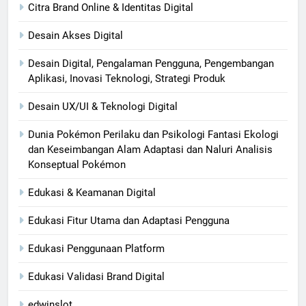
Citra Brand Online & Identitas Digital
Desain Akses Digital
Desain Digital, Pengalaman Pengguna, Pengembangan
Aplikasi, Inovasi Teknologi, Strategi Produk
Desain UX/UI & Teknologi Digital
Dunia Pokémon Perilaku dan Psikologi Fantasi Ekologi
dan Keseimbangan Alam Adaptasi dan Naluri Analisis
Konseptual Pokémon
Edukasi & Keamanan Digital
Edukasi Fitur Utama dan Adaptasi Pengguna
Edukasi Penggunaan Platform
Edukasi Validasi Brand Digital
edwinslot