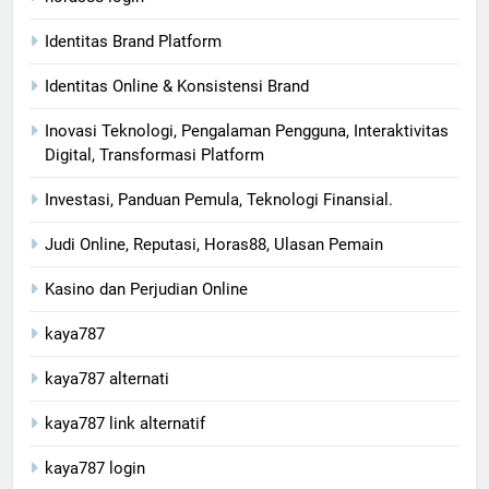
Identitas Brand Platform
Identitas Online & Konsistensi Brand
Inovasi Teknologi, Pengalaman Pengguna, Interaktivitas
Digital, Transformasi Platform
Investasi, Panduan Pemula, Teknologi Finansial.
Judi Online, Reputasi, Horas88, Ulasan Pemain
Kasino dan Perjudian Online
kaya787
kaya787 alternati
kaya787 link alternatif
kaya787 login