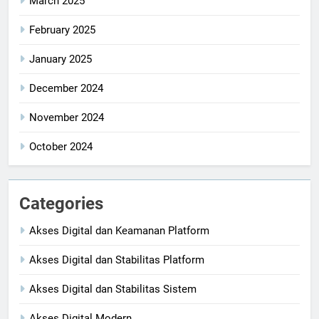
March 2025
February 2025
January 2025
December 2024
November 2024
October 2024
Categories
Akses Digital dan Keamanan Platform
Akses Digital dan Stabilitas Platform
Akses Digital dan Stabilitas Sistem
Akses Digital Modern