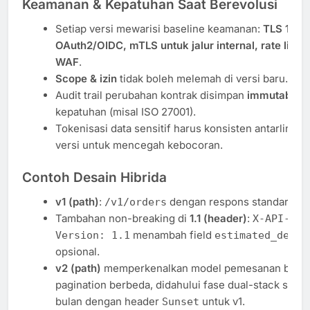
Keamanan & Kepatuhan Saat Berevolusi
Setiap versi mewarisi baseline keamanan:
TLS 1.3,
OAuth2/OIDC, mTLS untuk jalur internal, rate limit,
WAF
.
Scope & izin
tidak boleh melemah di versi baru.
Audit trail perubahan kontrak disimpan
immutable
u
kepatuhan (misal ISO 27001).
Tokenisasi data sensitif harus konsisten antarlintas
versi untuk mencegah kebocoran.
Contoh Desain Hibrida
v1 (path)
:
dengan respons standar.
/v1/orders
Tambahan non-breaking di
1.1 (header)
:
X-API-
menambah field
Version: 1.1
estimated_deliv
opsional.
v2 (path)
memperkenalkan model pemesanan baru 
pagination berbeda, didahului fase dual-stack sela
bulan dengan header
untuk v1.
Sunset