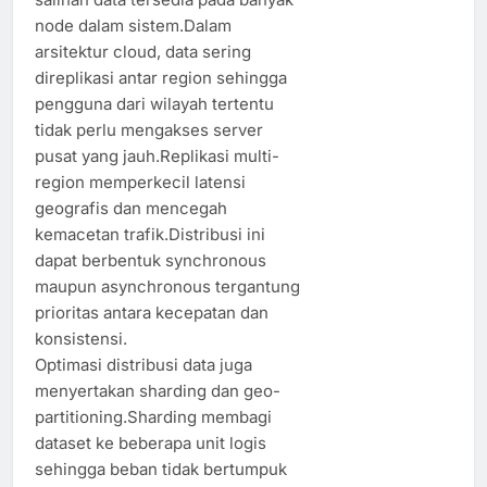
node dalam sistem.Dalam
arsitektur cloud, data sering
direplikasi antar region sehingga
pengguna dari wilayah tertentu
tidak perlu mengakses server
pusat yang jauh.Replikasi multi-
region memperkecil latensi
geografis dan mencegah
kemacetan trafik.Distribusi ini
dapat berbentuk synchronous
maupun asynchronous tergantung
prioritas antara kecepatan dan
konsistensi.
Optimasi distribusi data juga
menyertakan sharding dan geo-
partitioning.Sharding membagi
dataset ke beberapa unit logis
sehingga beban tidak bertumpuk