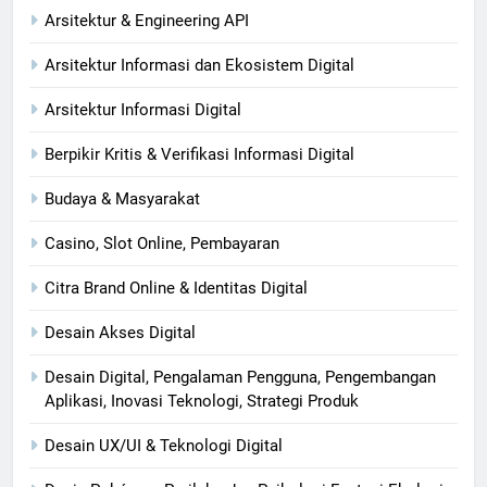
Arsitektur & Engineering API
Arsitektur Informasi dan Ekosistem Digital
Arsitektur Informasi Digital
Berpikir Kritis & Verifikasi Informasi Digital
Budaya & Masyarakat
Casino, Slot Online, Pembayaran
Citra Brand Online & Identitas Digital
Desain Akses Digital
Desain Digital, Pengalaman Pengguna, Pengembangan
Aplikasi, Inovasi Teknologi, Strategi Produk
Desain UX/UI & Teknologi Digital