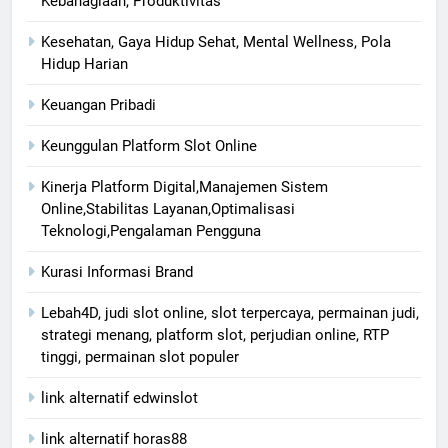
Kebahagiaan, Produktivitas
Kesehatan, Gaya Hidup Sehat, Mental Wellness, Pola
Hidup Harian
Keuangan Pribadi
Keunggulan Platform Slot Online
Kinerja Platform Digital,Manajemen Sistem
Online,Stabilitas Layanan,Optimalisasi
Teknologi,Pengalaman Pengguna
Kurasi Informasi Brand
Lebah4D, judi slot online, slot terpercaya, permainan judi,
strategi menang, platform slot, perjudian online, RTP
tinggi, permainan slot populer
link alternatif edwinslot
link alternatif horas88