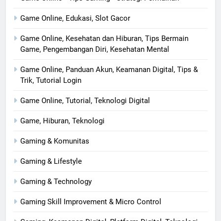
Game Online, Edukasi, Slot Gacor
Game Online, Kesehatan dan Hiburan, Tips Bermain
Game, Pengembangan Diri, Kesehatan Mental
Game Online, Panduan Akun, Keamanan Digital, Tips &
Trik, Tutorial Login
Game Online, Tutorial, Teknologi Digital
Game, Hiburan, Teknologi
Gaming & Komunitas
Gaming & Lifestyle
Gaming & Technology
Gaming Skill Improvement & Micro Control