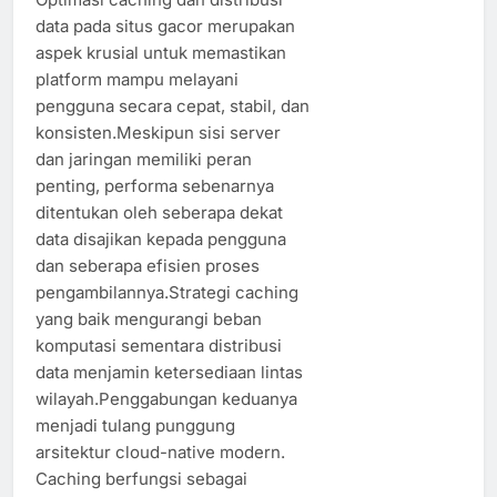
data pada situs gacor merupakan
aspek krusial untuk memastikan
platform mampu melayani
pengguna secara cepat, stabil, dan
konsisten.Meskipun sisi server
dan jaringan memiliki peran
penting, performa sebenarnya
ditentukan oleh seberapa dekat
data disajikan kepada pengguna
dan seberapa efisien proses
pengambilannya.Strategi caching
yang baik mengurangi beban
komputasi sementara distribusi
data menjamin ketersediaan lintas
wilayah.Penggabungan keduanya
menjadi tulang punggung
arsitektur cloud-native modern.
Caching berfungsi sebagai