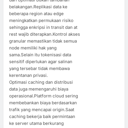
belakangan.Replikasi data ke
beberapa region atau edge
meningkatkan permukaan risiko
sehingga enkripsi in transit dan at
rest wajib diterapkan.Kontrol akses
granular memastikan tidak semua
node memiliki hak yang
sama.Selain itu tokenisasi data
sensitif diperlukan agar salinan
yang tersebar tidak membawa
kerentanan privasi.
Optimasi caching dan distribusi
data juga memengaruhi biaya
operasional.Platform cloud sering
membebankan biaya berdasarkan
trafik yang mencapai origin.Saat
caching bekerja baik permintaan
ke server utama berkurang