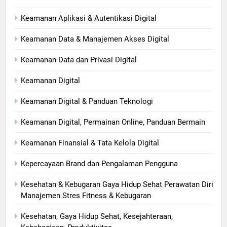
Keamanan Aplikasi & Autentikasi Digital
Keamanan Data & Manajemen Akses Digital
Keamanan Data dan Privasi Digital
Keamanan Digital
Keamanan Digital & Panduan Teknologi
Keamanan Digital, Permainan Online, Panduan Bermain
Keamanan Finansial & Tata Kelola Digital
Kepercayaan Brand dan Pengalaman Pengguna
Kesehatan & Kebugaran Gaya Hidup Sehat Perawatan Diri
Manajemen Stres Fitness & Kebugaran
Kesehatan, Gaya Hidup Sehat, Kesejahteraan,