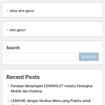
situs slot gacor
slot gacor
Search
SEARCH
Recent Posts
Panduan Menjelajahi EDWINSLOT melalui Perangkat
Mobile dan Desktop
LEBAH4D dengan Struktur Menu yang Praktis untuk