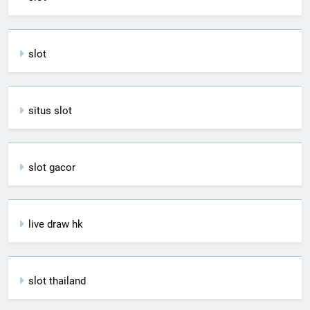
slot
situs slot
slot gacor
live draw hk
slot thailand