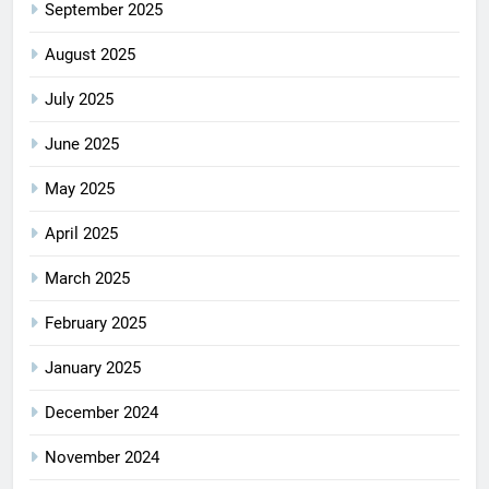
September 2025
August 2025
July 2025
June 2025
May 2025
April 2025
March 2025
February 2025
January 2025
December 2024
November 2024