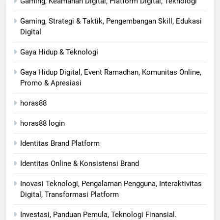
Gaming, Keamanan Digital, Platform Digital, Teknologi
Gaming, Strategi & Taktik, Pengembangan Skill, Edukasi
Digital
Gaya Hidup & Teknologi
Gaya Hidup Digital, Event Ramadhan, Komunitas Online,
Promo & Apresiasi
horas88
horas88 login
Identitas Brand Platform
Identitas Online & Konsistensi Brand
Inovasi Teknologi, Pengalaman Pengguna, Interaktivitas
Digital, Transformasi Platform
Investasi, Panduan Pemula, Teknologi Finansial.