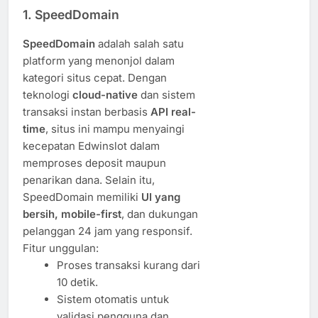
1.
SpeedDomain
SpeedDomain
adalah salah satu
platform yang menonjol dalam
kategori situs cepat. Dengan
teknologi
cloud-native
dan sistem
transaksi instan berbasis
API real-
time
, situs ini mampu menyaingi
kecepatan Edwinslot dalam
memproses deposit maupun
penarikan dana. Selain itu,
SpeedDomain memiliki
UI yang
bersih, mobile-first
, dan dukungan
pelanggan 24 jam yang responsif.
Fitur unggulan:
Proses transaksi kurang dari
10 detik.
Sistem otomatis untuk
validasi pengguna dan