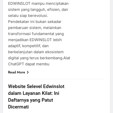
EDWINSLOT mampu menciptakan
sistem yang tangguh, efisien, dan
selalu siap berevolusi.
Pendekatan ini bukan sekadar
pembaruan sistem, melainkan
transformasi fundamental yang
menjadikan EDWINSLOT lebih
adaptif, kompetitif, dan
berkelanjutan dalam ekosistem
digital yang terus berkembang.Alat
ChatGPT dapat membu
Read More
Website Selevel Edwinslot
dalam Layanan Kilat: Ini
Daftarnya yang Patut
Dicermati