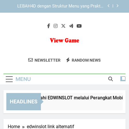
Skip
KAYA787 dengan Struktur Informasi yang Ringkas
to
dan Mudah Dipahami
content
Cara Memahami Fitur Utama KAYA787 bagi
Pengguna Pemula
Panduan Menjelajahi EDWINSLOT melalui
Perangkat Mobile dan Desktop
LEBAH4D dengan Struktur Menu yang Praktis
untuk Aktivitas Harian
View Game
Dapatkan Ulasan Dan Panduan Lengkap
KAYA787 dengan Struktur Informasi yang Ringkas
NEWSLETTER
RANDOM NEWS
dan Mudah Dipahami
Untuk Game Favorit Anda Di View Game.
Cara Memahami Fitur Utama KAYA787 bagi
Temukan Berita Terbaru, Tips, Dan Trik
Pengguna Pemula
MENU
Game Di Sini!
nduan Menjelajahi EDWINSLOT melalui Perangkat Mobile dan
HEADLINES
eeks Ago
Home
edwinslot link alternatif