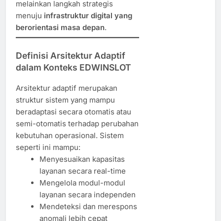
melainkan langkah strategis
menuju
infrastruktur digital yang
berorientasi masa depan
.
Definisi Arsitektur Adaptif
dalam Konteks EDWINSLOT
Arsitektur adaptif merupakan
struktur sistem yang mampu
beradaptasi secara otomatis atau
semi-otomatis terhadap perubahan
kebutuhan operasional. Sistem
seperti ini mampu:
Menyesuaikan kapasitas
layanan secara real-time
Mengelola modul-modul
layanan secara independen
Mendeteksi dan merespons
anomali lebih cepat