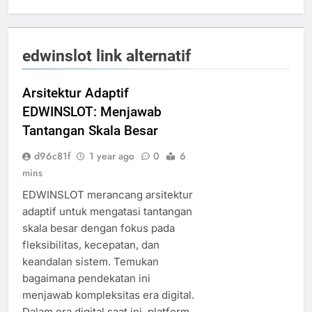
edwinslot link alternatif
Arsitektur Adaptif
EDWINSLOT: Menjawab
Tantangan Skala Besar
d96c81f
1 year ago
0
6
mins
EDWINSLOT merancang arsitektur
adaptif untuk mengatasi tantangan
skala besar dengan fokus pada
fleksibilitas, kecepatan, dan
keandalan sistem. Temukan
bagaimana pendekatan ini
menjawab kompleksitas era digital.
Dalam era digital saat ini, platform