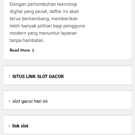
Dengan pertumbuhan teknologi
digital yang pesat, daftar ini akan
terus berkembang, memberikan
lebih banyak pilihan bagi pengguna
modern yang menuntut layanan
tanpa hambatan.
Read More
SITUS LINK SLOT GACOR
slot gacor hari ini
link slot