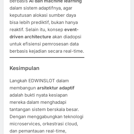
berbasis
AI dan machine learning
dalam sistem adaptifnya, agar
keputusan alokasi sumber daya
bisa lebih prediktif, bukan hanya
reaktif. Selain itu, konsep
event-
driven architecture
akan diadopsi
untuk efisiensi pemrosesan data
berbasis kejadian secara real-time.
Kesimpulan
Langkah EDWINSLOT dalam
membangun
arsitektur adaptif
adalah bukti nyata kesiapan
mereka dalam menghadapi
tantangan sistem berskala besar.
Dengan menggabungkan teknologi
microservices, orkestrasi cloud,
dan pemantauan real-time,