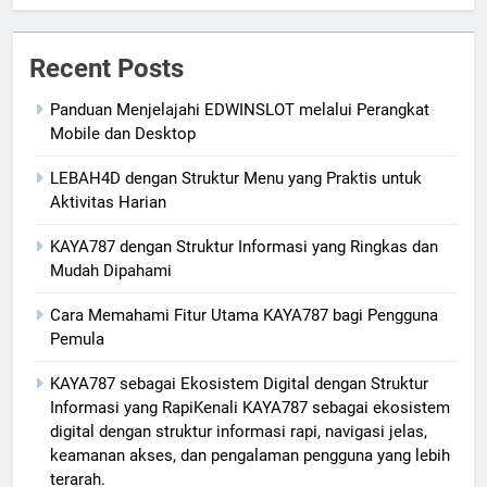
Recent Posts
Panduan Menjelajahi EDWINSLOT melalui Perangkat
Mobile dan Desktop
LEBAH4D dengan Struktur Menu yang Praktis untuk
Aktivitas Harian
KAYA787 dengan Struktur Informasi yang Ringkas dan
Mudah Dipahami
Cara Memahami Fitur Utama KAYA787 bagi Pengguna
Pemula
KAYA787 sebagai Ekosistem Digital dengan Struktur
Informasi yang RapiKenali KAYA787 sebagai ekosistem
digital dengan struktur informasi rapi, navigasi jelas,
keamanan akses, dan pengalaman pengguna yang lebih
terarah.