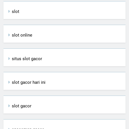
slot
slot online
situs slot gacor
slot gacor hari ini
slot gacor