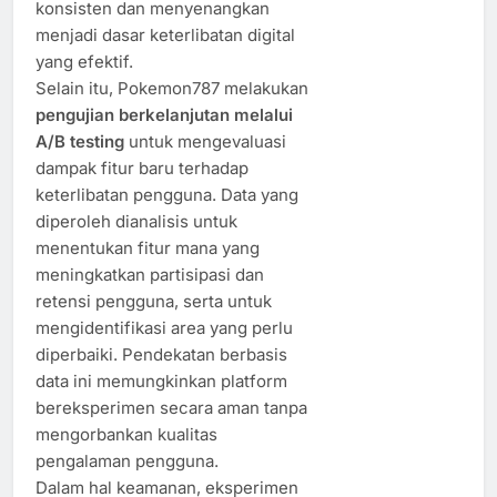
konsisten dan menyenangkan
menjadi dasar keterlibatan digital
yang efektif.
Selain itu, Pokemon787 melakukan
pengujian berkelanjutan melalui
A/B testing
untuk mengevaluasi
dampak fitur baru terhadap
keterlibatan pengguna. Data yang
diperoleh dianalisis untuk
menentukan fitur mana yang
meningkatkan partisipasi dan
retensi pengguna, serta untuk
mengidentifikasi area yang perlu
diperbaiki. Pendekatan berbasis
data ini memungkinkan platform
bereksperimen secara aman tanpa
mengorbankan kualitas
pengalaman pengguna.
Dalam hal keamanan, eksperimen