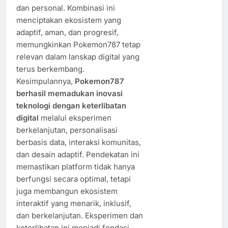
dan personal. Kombinasi ini
menciptakan ekosistem yang
adaptif, aman, dan progresif,
memungkinkan Pokemon787 tetap
relevan dalam lanskap digital yang
terus berkembang.
Kesimpulannya,
Pokemon787
berhasil memadukan inovasi
teknologi dengan keterlibatan
digital
melalui eksperimen
berkelanjutan, personalisasi
berbasis data, interaksi komunitas,
dan desain adaptif. Pendekatan ini
memastikan platform tidak hanya
berfungsi secara optimal, tetapi
juga membangun ekosistem
interaktif yang menarik, inklusif,
dan berkelanjutan. Eksperimen dan
keterlibatan ini menjadi fondasi