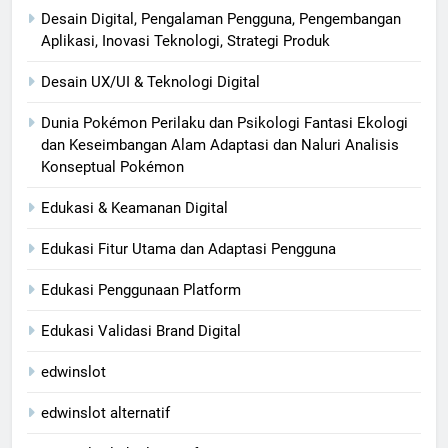
Desain Digital, Pengalaman Pengguna, Pengembangan
Aplikasi, Inovasi Teknologi, Strategi Produk
Desain UX/UI & Teknologi Digital
Dunia Pokémon Perilaku dan Psikologi Fantasi Ekologi
dan Keseimbangan Alam Adaptasi dan Naluri Analisis
Konseptual Pokémon
Edukasi & Keamanan Digital
Edukasi Fitur Utama dan Adaptasi Pengguna
Edukasi Penggunaan Platform
Edukasi Validasi Brand Digital
edwinslot
edwinslot alternatif