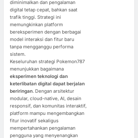
diminimalkan dan pengalaman
digital tetap cepat, bahkan saat
trafik tinggi. Strategi ini
memungkinkan platform
bereksperimen dengan berbagai
model interaksi dan fitur baru
tanpa mengganggu performa
sistem.
Keseluruhan strategi Pokemon787
menunjukkan bagaimana
eksperimen teknologi dan
keterlibatan digital dapat berjalan
beriringan
. Dengan arsitektur
modular, cloud-native, AI, desain
responsif, dan komunitas interaktif,
platform mampu mengembangkan
fitur inovatif sekaligus
mempertahankan pengalaman
pengguna yang menyenangkan