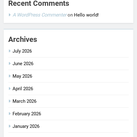
Recent Comments
A WordPress Commenter
on
Hello world!
Archives
July 2026
June 2026
May 2026
April 2026
March 2026
February 2026
January 2026