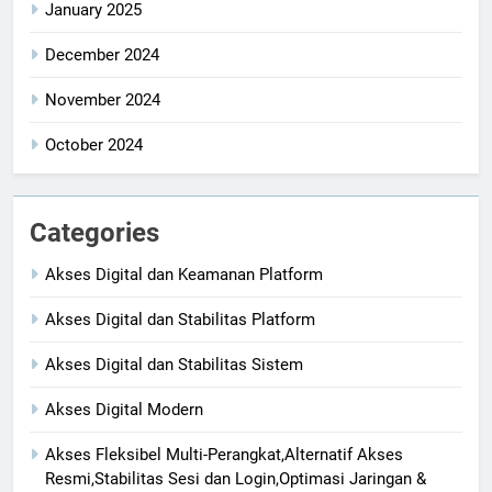
January 2025
December 2024
November 2024
October 2024
Categories
Akses Digital dan Keamanan Platform
Akses Digital dan Stabilitas Platform
Akses Digital dan Stabilitas Sistem
Akses Digital Modern
Akses Fleksibel Multi-Perangkat,Alternatif Akses
Resmi,Stabilitas Sesi dan Login,Optimasi Jaringan &