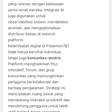
yang relevan dengan kebiasaan
serta minat mereka. Integrasi AI
juga digunakan untuk
observabilitas sistem, mendeteksi
anomali, dan mengoptimalkan
distribusi beban di seluruh
platform.
Keterlibatan digital di Pokemon787
tidak hanya bersifat individual,
tetapi juga
komunitas-sentris
.
Platform menghadirkan fitur
interaktif, forum, dan grup
komunitas yang memungkinkan
pengguna berkolaborasi dan
berbagi pengalaman. Strategi ini
menciptakan ruang sosial yang
mendukung interaksi produktif dan
mendorong pengguna untuk lebih
aktif terlibat dalam ekosistem.