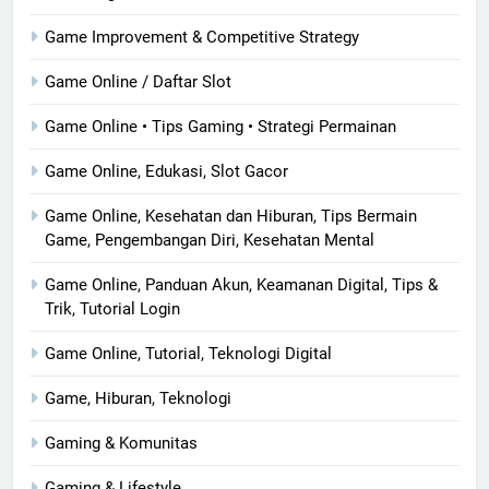
Game Improvement & Competitive Strategy
Game Online / Daftar Slot
Game Online • Tips Gaming • Strategi Permainan
Game Online, Edukasi, Slot Gacor
Game Online, Kesehatan dan Hiburan, Tips Bermain
Game, Pengembangan Diri, Kesehatan Mental
Game Online, Panduan Akun, Keamanan Digital, Tips &
Trik, Tutorial Login
Game Online, Tutorial, Teknologi Digital
Game, Hiburan, Teknologi
Gaming & Komunitas
Gaming & Lifestyle