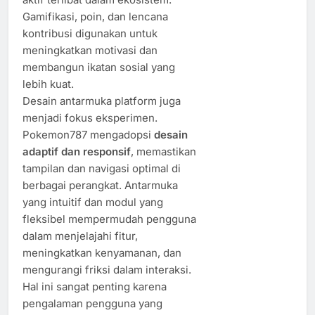
Gamifikasi, poin, dan lencana
kontribusi digunakan untuk
meningkatkan motivasi dan
membangun ikatan sosial yang
lebih kuat.
Desain antarmuka platform juga
menjadi fokus eksperimen.
Pokemon787 mengadopsi
desain
adaptif dan responsif
, memastikan
tampilan dan navigasi optimal di
berbagai perangkat. Antarmuka
yang intuitif dan modul yang
fleksibel mempermudah pengguna
dalam menjelajahi fitur,
meningkatkan kenyamanan, dan
mengurangi friksi dalam interaksi.
Hal ini sangat penting karena
pengalaman pengguna yang