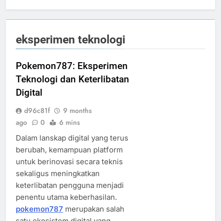
eksperimen teknologi
Pokemon787: Eksperimen
Teknologi dan Keterlibatan
Digital
d96c81f
9 months
ago
0
6 mins
Dalam lanskap digital yang terus
berubah, kemampuan platform
untuk berinovasi secara teknis
sekaligus meningkatkan
keterlibatan pengguna menjadi
penentu utama keberhasilan.
pokemon787
merupakan salah
satu ekosistem digital yang