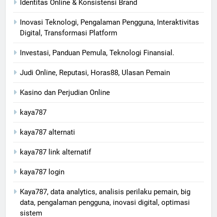
Identitas Online & Konsistensi Brand
Inovasi Teknologi, Pengalaman Pengguna, Interaktivitas
Digital, Transformasi Platform
Investasi, Panduan Pemula, Teknologi Finansial.
Judi Online, Reputasi, Horas88, Ulasan Pemain
Kasino dan Perjudian Online
kaya787
kaya787 alternati
kaya787 link alternatif
kaya787 login
Kaya787, data analytics, analisis perilaku pemain, big
data, pengalaman pengguna, inovasi digital, optimasi
sistem