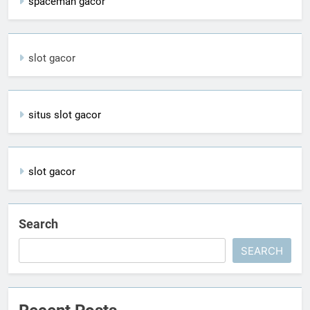
spaceman gacor
slot gacor
situs slot gacor
slot gacor
Search
SEARCH