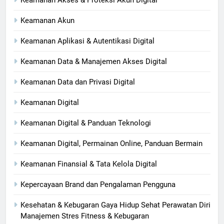
Keamanan Akses & Proteksi Akun Digital
Keamanan Akun
Keamanan Aplikasi & Autentikasi Digital
Keamanan Data & Manajemen Akses Digital
Keamanan Data dan Privasi Digital
Keamanan Digital
Keamanan Digital & Panduan Teknologi
Keamanan Digital, Permainan Online, Panduan Bermain
Keamanan Finansial & Tata Kelola Digital
Kepercayaan Brand dan Pengalaman Pengguna
Kesehatan & Kebugaran Gaya Hidup Sehat Perawatan Diri
Manajemen Stres Fitness & Kebugaran