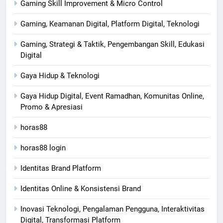
Gaming Skill Improvement & Micro Control
Gaming, Keamanan Digital, Platform Digital, Teknologi
Gaming, Strategi & Taktik, Pengembangan Skill, Edukasi
Digital
Gaya Hidup & Teknologi
Gaya Hidup Digital, Event Ramadhan, Komunitas Online,
Promo & Apresiasi
horas88
horas88 login
Identitas Brand Platform
Identitas Online & Konsistensi Brand
Inovasi Teknologi, Pengalaman Pengguna, Interaktivitas
Digital, Transformasi Platform