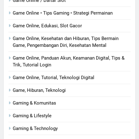
Game Online / Daftar Slot
Game Online • Tips Gaming • Strategi Permainan
Game Online, Edukasi, Slot Gacor
Game Online, Kesehatan dan Hiburan, Tips Bermain
Game, Pengembangan Diri, Kesehatan Mental
Game Online, Panduan Akun, Keamanan Digital, Tips &
Trik, Tutorial Login
Game Online, Tutorial, Teknologi Digital
Game, Hiburan, Teknologi
Gaming & Komunitas
Gaming & Lifestyle
Gaming & Technology