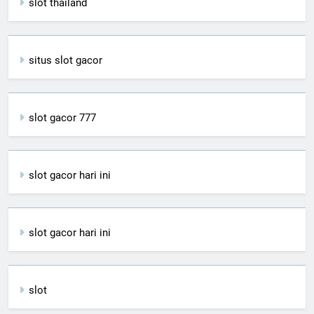
slot thailand
situs slot gacor
slot gacor 777
slot gacor hari ini
slot gacor hari ini
slot