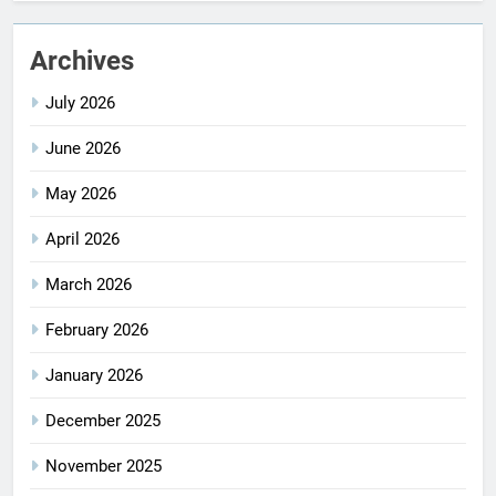
Archives
July 2026
June 2026
May 2026
April 2026
March 2026
February 2026
January 2026
December 2025
November 2025