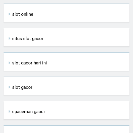
slot online
situs slot gacor
slot gacor hari ini
slot gacor
spaceman gacor