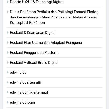
Desain UX/UI & Teknologi Digital
Dunia Pokémon Perilaku dan Psikologi Fantasi Ekologi
dan Keseimbangan Alam Adaptasi dan Naluri Analisis
Konseptual Pokémon
Edukasi & Keamanan Digital
Edukasi Fitur Utama dan Adaptasi Pengguna
Edukasi Penggunaan Platform
Edukasi Validasi Brand Digital
edwinslot
edwinslot alternatif
edwinslot link alternatif
edwinslot login