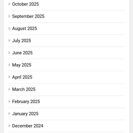
October 2025
September 2025
August 2025
July 2025
June 2025
May 2025
April 2025
March 2025
February 2025
January 2025
December 2024