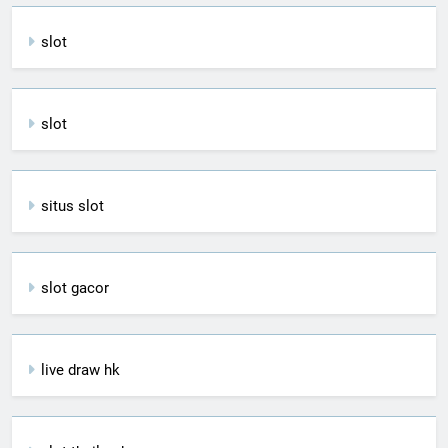
slot
slot
situs slot
slot gacor
live draw hk