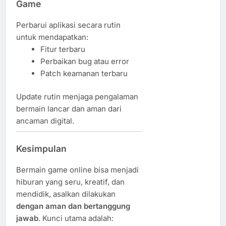
Game
Perbarui aplikasi secara rutin
untuk mendapatkan:
Fitur terbaru
Perbaikan bug atau error
Patch keamanan terbaru
Update rutin menjaga pengalaman
bermain lancar dan aman dari
ancaman digital.
Kesimpulan
Bermain game online bisa menjadi
hiburan yang seru, kreatif, dan
mendidik, asalkan dilakukan
dengan aman dan bertanggung
jawab
. Kunci utama adalah: