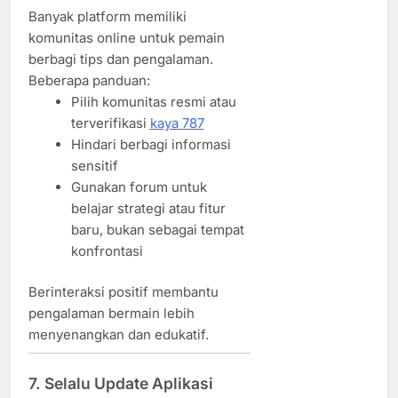
Banyak platform memiliki
komunitas online untuk pemain
berbagi tips dan pengalaman.
Beberapa panduan:
Pilih komunitas resmi atau
terverifikasi
kaya 787
Hindari berbagi informasi
sensitif
Gunakan forum untuk
belajar strategi atau fitur
baru, bukan sebagai tempat
konfrontasi
Berinteraksi positif membantu
pengalaman bermain lebih
menyenangkan dan edukatif.
7. Selalu Update Aplikasi