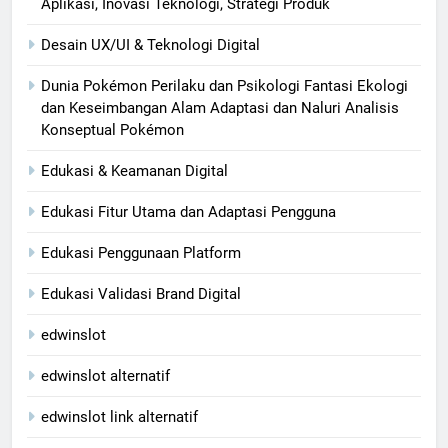
Aplikasi, Inovasi Teknologi, Strategi Produk
Desain UX/UI & Teknologi Digital
Dunia Pokémon Perilaku dan Psikologi Fantasi Ekologi
dan Keseimbangan Alam Adaptasi dan Naluri Analisis
Konseptual Pokémon
Edukasi & Keamanan Digital
Edukasi Fitur Utama dan Adaptasi Pengguna
Edukasi Penggunaan Platform
Edukasi Validasi Brand Digital
edwinslot
edwinslot alternatif
edwinslot link alternatif