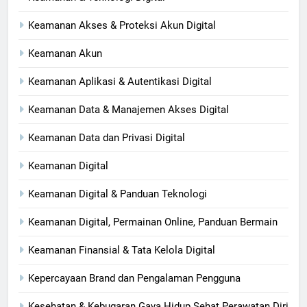
Keamanan Akses & Proteksi Akun Digital
Keamanan Akun
Keamanan Aplikasi & Autentikasi Digital
Keamanan Data & Manajemen Akses Digital
Keamanan Data dan Privasi Digital
Keamanan Digital
Keamanan Digital & Panduan Teknologi
Keamanan Digital, Permainan Online, Panduan Bermain
Keamanan Finansial & Tata Kelola Digital
Kepercayaan Brand dan Pengalaman Pengguna
Kesehatan & Kebugaran Gaya Hidup Sehat Perawatan Diri