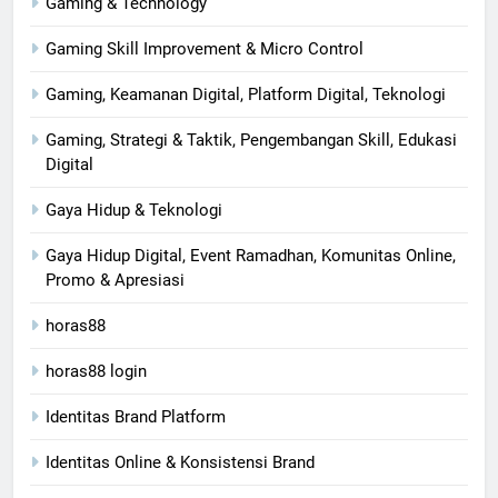
Gaming & Technology
Gaming Skill Improvement & Micro Control
Gaming, Keamanan Digital, Platform Digital, Teknologi
Gaming, Strategi & Taktik, Pengembangan Skill, Edukasi
Digital
Gaya Hidup & Teknologi
Gaya Hidup Digital, Event Ramadhan, Komunitas Online,
Promo & Apresiasi
horas88
horas88 login
Identitas Brand Platform
Identitas Online & Konsistensi Brand