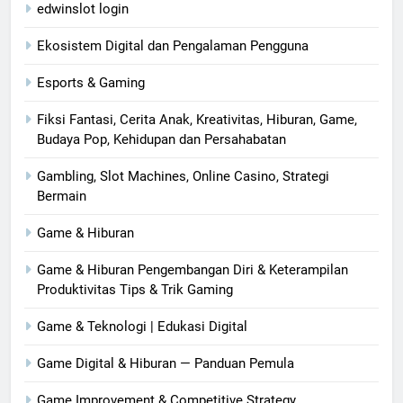
edwinslot login
Ekosistem Digital dan Pengalaman Pengguna
Esports & Gaming
Fiksi Fantasi, Cerita Anak, Kreativitas, Hiburan, Game,
Budaya Pop, Kehidupan dan Persahabatan
Gambling, Slot Machines, Online Casino, Strategi
Bermain
Game & Hiburan
Game & Hiburan Pengembangan Diri & Keterampilan
Produktivitas Tips & Trik Gaming
Game & Teknologi | Edukasi Digital
Game Digital & Hiburan — Panduan Pemula
Game Improvement & Competitive Strategy