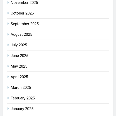
November 2025
October 2025
September 2025
August 2025
July 2025
June 2025
May 2025
April 2025
March 2025
February 2025
January 2025