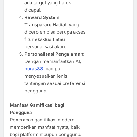
ada target yang harus
dicapai.
Reward System
Transparan:
Hadiah yang
diperoleh bisa berupa akses
fitur eksklusif atau
personalisasi akun.
Personalisasi Pengalaman:
Dengan memanfaatkan AI,
horas88
mampu
menyesuaikan jenis
tantangan sesuai preferensi
pengguna.
Manfaat Gamifikasi bagi
Pengguna
Penerapan gamifikasi modern
memberikan manfaat nyata, baik
bagi platform maupun pengguna: