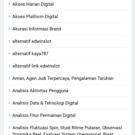
Akses Harian Digital
Akses Platform Digital
Akurasi Informasi Brand
alternatif edwinslot
alternatif kaya787
alternatif link edwinslot
Aman, Agen Judi Terpercaya, Pengalaman Taruhan
Analisis Aktivitas Pengguna
Analisis Data & Teknologi Digital
Analisis Fitur Permainan Digital
Analisis Fluktuasi Spin, Studi Ritme Putaran, Observasi
Dinamika Reel, Evaluasi Sistem Operasional, Riset