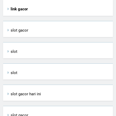
link gacor
slot gacor
slot
slot
slot gacor hari ini
slot gacor