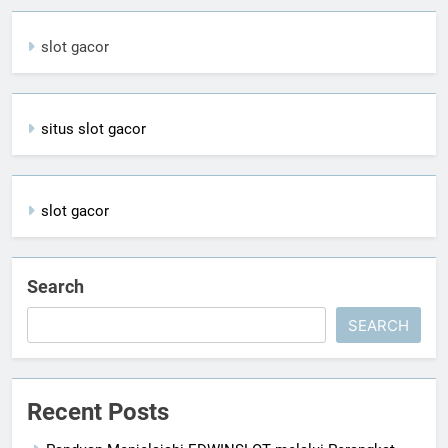
slot gacor
situs slot gacor
slot gacor
Search
SEARCH
Recent Posts