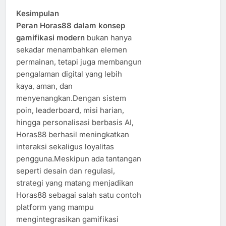
Kesimpulan
Peran Horas88 dalam konsep
gamifikasi modern
bukan hanya
sekadar menambahkan elemen
permainan, tetapi juga membangun
pengalaman digital yang lebih
kaya, aman, dan
menyenangkan.Dengan sistem
poin, leaderboard, misi harian,
hingga personalisasi berbasis AI,
Horas88 berhasil meningkatkan
interaksi sekaligus loyalitas
pengguna.Meskipun ada tantangan
seperti desain dan regulasi,
strategi yang matang menjadikan
Horas88 sebagai salah satu contoh
platform yang mampu
mengintegrasikan gamifikasi