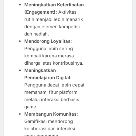
Meningkatkan Keterlibatan
(Engagement):
Aktivitas
rutin menjadi lebih menarik
dengan elemen kompetisi
dan hadiah.
Mendorong Loyalitas:
Pengguna lebih sering
kembali karena merasa
dihargai atas kontribusinya.
Meningkatkan
Pembelajaran Digital:
Pengguna dapat lebih cepat
memahami fitur platform
melalui interaksi berbasis
game.
Membangun Komunitas:
Gamifikasi mendorong
kolaborasi dan interaksi
antar pengguna,