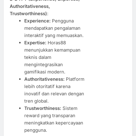
Authoritativeness,
Trustworthiness)
:
Experience:
Pengguna
mendapatkan pengalaman
interaktif yang memuaskan.
Expertise:
Horas88
menunjukkan kemampuan
teknis dalam
mengintegrasikan
gamifikasi modern.
Authoritativeness:
Platform
lebih otoritatif karena
inovatif dan relevan dengan
tren global.
Trustworthiness:
Sistem
reward yang transparan
meningkatkan kepercayaan
pengguna.