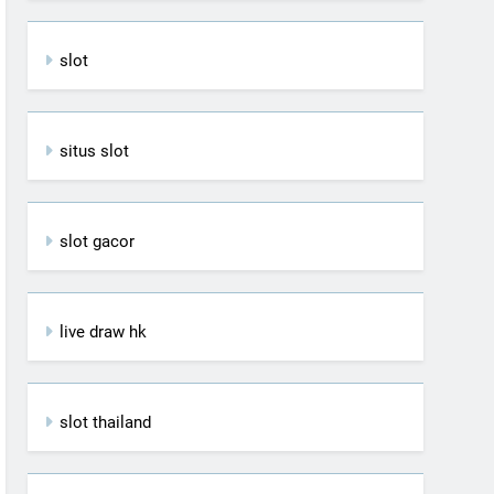
slot
situs slot
slot gacor
live draw hk
slot thailand