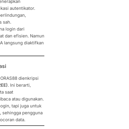
menerapkan
kasi autentikator.
perlindungan,
s sah.
na login dari
pat dan efisien. Namun
2FA langsung diaktifkan
asi
 HORAS88 dienkripsi
2EE)
. Ini berarti,
ta saat
dibaca atau digunakan.
ogin, tapi juga untuk
g, sehingga pengguna
bocoran data.