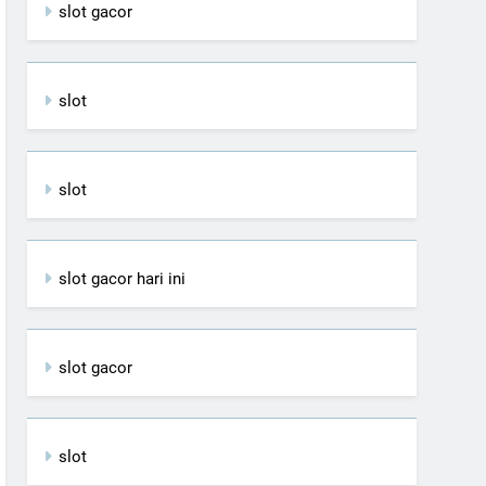
slot gacor
slot
slot
slot gacor hari ini
slot gacor
slot