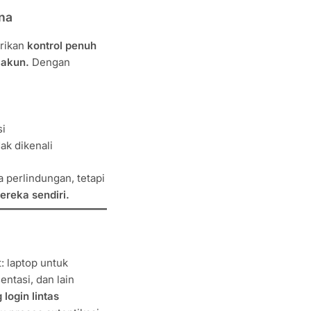
na
rikan
kontrol penuh
 akun.
Dengan
si
ak dikenali
 perlindungan, tetapi
reka sendiri.
: laptop untuk
entasi, dan lain
login lintas