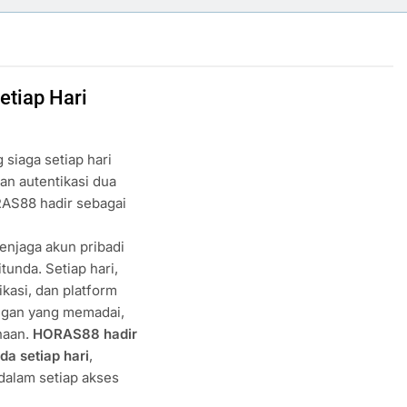
tiap Hari
iaga setiap hari
an autentikasi dua
ORAS88 hadir sebagai
enjaga akun pribadi
itunda. Setiap hari,
kasi, dan platform
ungan yang memadai,
naan.
HORAS88 hadir
da setiap hari
,
dalam setiap akses