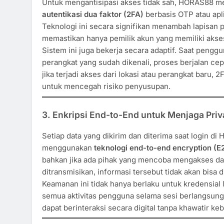
Untuk mengantisipasi akses tidak sah, HORAS88 
autentikasi dua faktor (2FA)
berbasis OTP atau apli
Teknologi ini secara signifikan menambah lapisan 
memastikan hanya pemilik akun yang memiliki akse
Sistem ini juga bekerja secara adaptif. Saat penggu
perangkat yang sudah dikenali, proses berjalan ce
jika terjadi akses dari lokasi atau perangkat baru, 
untuk mencegah risiko penyusupan.
3. Enkripsi End-to-End untuk Menjaga Priv
Setiap data yang dikirim dan diterima saat login di
menggunakan
teknologi end-to-end encryption (E
bahkan jika ada pihak yang mencoba mengakses da
ditransmisikan, informasi tersebut tidak akan bisa 
Keamanan ini tidak hanya berlaku untuk kredensial l
semua aktivitas pengguna selama sesi berlangsun
dapat berinteraksi secara digital tanpa khawatir ke