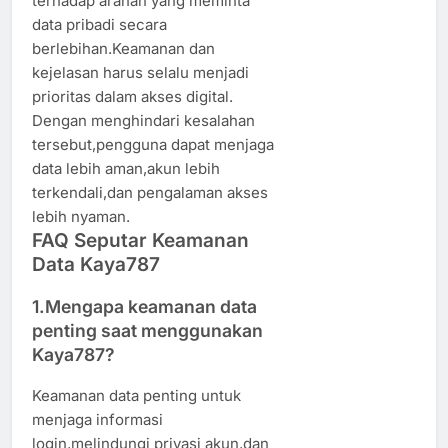
terhadap arahan yang meminta
data pribadi secara
berlebihan.Keamanan dan
kejelasan harus selalu menjadi
prioritas dalam akses digital.
Dengan menghindari kesalahan
tersebut,pengguna dapat menjaga
data lebih aman,akun lebih
terkendali,dan pengalaman akses
lebih nyaman.
FAQ Seputar Keamanan
Data Kaya787
1.Mengapa keamanan data
penting saat menggunakan
Kaya787?
Keamanan data penting untuk
menjaga informasi
login,melindungi privasi akun,dan