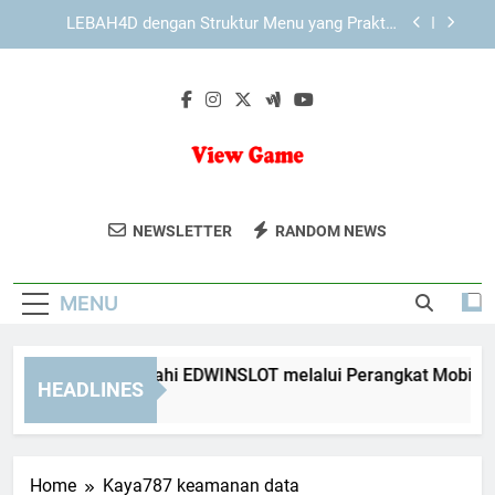
Skip
KAYA787 dengan Struktur Informasi yang Ringkas
to
dan Mudah Dipahami
content
Cara Memahami Fitur Utama KAYA787 bagi
Pengguna Pemula
Panduan Menjelajahi EDWINSLOT melalui
Perangkat Mobile dan Desktop
LEBAH4D dengan Struktur Menu yang Praktis
untuk Aktivitas Harian
View Game
Dapatkan Ulasan Dan Panduan Lengkap
KAYA787 dengan Struktur Informasi yang Ringkas
NEWSLETTER
RANDOM NEWS
dan Mudah Dipahami
Untuk Game Favorit Anda Di View Game.
Cara Memahami Fitur Utama KAYA787 bagi
Temukan Berita Terbaru, Tips, Dan Trik
Pengguna Pemula
MENU
Game Di Sini!
nduan Menjelajahi EDWINSLOT melalui Perangkat Mobile dan 
HEADLINES
eeks Ago
Home
Kaya787 keamanan data