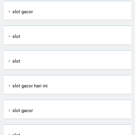
slot gacor
slot
slot
slot gacor hari ini
slot gacor