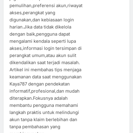
pemulihan,preferensi akun,riwayat
akses,perangkat yang
digunakan,dan kebiasaan login
harian.Jika data tidak dikelola
dengan baik,pengguna dapat
mengalami kendala seperti lupa
akses,informasi login tersimpan di
perangkat umum,atau akun sulit
dikendalikan saat terjadi masalah.
Artikel ini membahas tips menjaga
keamanan data saat menggunakan
Kaya787 dengan pendekatan
informatif,profesional,dan mudah
diterapkan.Fokusnya adalah
membantu pengguna memahami
langkah praktis untuk melindungi
akun tanpa klaim berlebihan dan
tanpa pembahasan yang