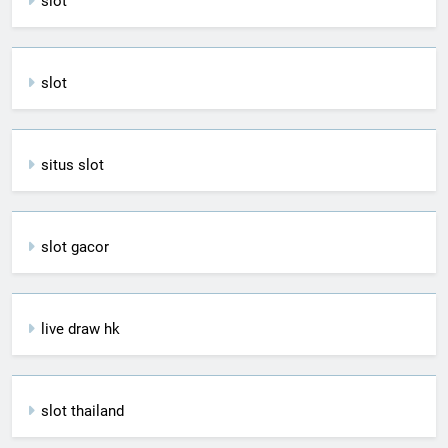
slot
slot
situs slot
slot gacor
live draw hk
slot thailand