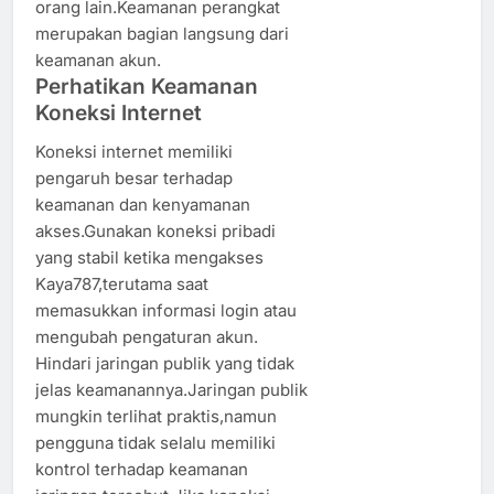
orang lain.Keamanan perangkat
merupakan bagian langsung dari
keamanan akun.
Perhatikan Keamanan
Koneksi Internet
Koneksi internet memiliki
pengaruh besar terhadap
keamanan dan kenyamanan
akses.Gunakan koneksi pribadi
yang stabil ketika mengakses
Kaya787,terutama saat
memasukkan informasi login atau
mengubah pengaturan akun.
Hindari jaringan publik yang tidak
jelas keamanannya.Jaringan publik
mungkin terlihat praktis,namun
pengguna tidak selalu memiliki
kontrol terhadap keamanan