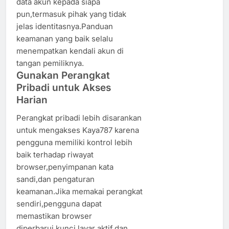
data akun kepada siapa
pun,termasuk pihak yang tidak
jelas identitasnya.Panduan
keamanan yang baik selalu
menempatkan kendali akun di
tangan pemiliknya.
Gunakan Perangkat
Pribadi untuk Akses
Harian
Perangkat pribadi lebih disarankan
untuk mengakses Kaya787 karena
pengguna memiliki kontrol lebih
baik terhadap riwayat
browser,penyimpanan kata
sandi,dan pengaturan
keamanan.Jika memakai perangkat
sendiri,pengguna dapat
memastikan browser
diperbarui,kunci layar aktif,dan