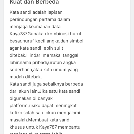
Kuat dan Berbeda
Kata sandi adalah lapisan
perlindungan pertama dalam
menjaga keamanan data
Kaya787.Gunakan kombinasi huruf
besar,huruf kecil,angka,dan simbol
agar kata sandi lebih sulit
ditebak.Hindari memakai tanggal
lahir,nama pribadi,urutan angka
sederhana,atau kata umum yang
mudah ditebak.
Kata sandi juga sebaiknya berbeda
dari akun lain.Jika satu kata sandi
digunakan di banyak
platform,risiko dapat meningkat
ketika salah satu akun mengalami
masalah.Membuat kata sandi
khusus untuk Kaya787 membantu