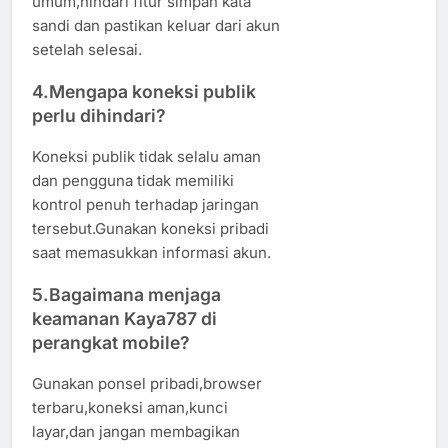
umum,hindari fitur simpan kata
sandi dan pastikan keluar dari akun
setelah selesai.
4.Mengapa koneksi publik
perlu dihindari?
Koneksi publik tidak selalu aman
dan pengguna tidak memiliki
kontrol penuh terhadap jaringan
tersebut.Gunakan koneksi pribadi
saat memasukkan informasi akun.
5.Bagaimana menjaga
keamanan Kaya787 di
perangkat mobile?
Gunakan ponsel pribadi,browser
terbaru,koneksi aman,kunci
layar,dan jangan membagikan