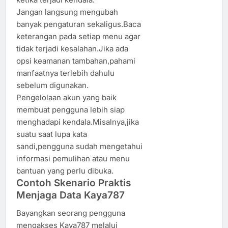
Jangan langsung mengubah
banyak pengaturan sekaligus.Baca
keterangan pada setiap menu agar
tidak terjadi kesalahan.Jika ada
opsi keamanan tambahan,pahami
manfaatnya terlebih dahulu
sebelum digunakan.
Pengelolaan akun yang baik
membuat pengguna lebih siap
menghadapi kendala.Misalnya,jika
suatu saat lupa kata
sandi,pengguna sudah mengetahui
informasi pemulihan atau menu
bantuan yang perlu dibuka.
Contoh Skenario Praktis
Menjaga Data Kaya787
Bayangkan seorang pengguna
mengakses Kaya787 melalui