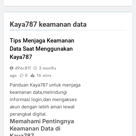
Kaya787 keamanan data
Tips Menjaga Keamanan
Data Saat Menggunakan
Kaya787
d96c81f
3 months
ago
0
16 mins
Panduan Kaya787 untuk menjaga
keamanan data,melindungi
informasi login,dan mengakses
akun dengan lebih aman lewat
perangkat digital.
Memahami Pentingnya
Keamanan Data di
Kaya787