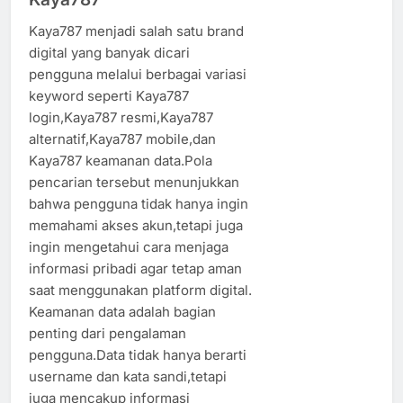
Kaya787 menjadi salah satu brand
digital yang banyak dicari
pengguna melalui berbagai variasi
keyword seperti Kaya787
login,Kaya787 resmi,Kaya787
alternatif,Kaya787 mobile,dan
Kaya787 keamanan data.Pola
pencarian tersebut menunjukkan
bahwa pengguna tidak hanya ingin
memahami akses akun,tetapi juga
ingin mengetahui cara menjaga
informasi pribadi agar tetap aman
saat menggunakan platform digital.
Keamanan data adalah bagian
penting dari pengalaman
pengguna.Data tidak hanya berarti
username dan kata sandi,tetapi
juga mencakup informasi