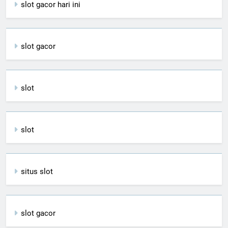
slot gacor hari ini
slot gacor
slot
slot
situs slot
slot gacor