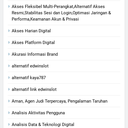
Akses Fleksibel Multi-Perangkat,Alternatif Akses
Resmi,Stabilitas Sesi dan Login,Optimasi Jaringan &
Performa,Keamanan Akun & Privasi
Akses Harian Digital
Akses Platform Digital
Akurasi Informasi Brand
alternatif edwinslot
alternatif kaya787
alternatif link edwinslot
Aman, Agen Judi Terpercaya, Pengalaman Taruhan
Analisis Aktivitas Pengguna
Analisis Data & Teknologi Digital