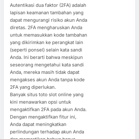
Autentikasi dua faktor (2FA) adalah
lapisan keamanan tambahan yang
dapat mengurangi risiko akun Anda
diretas. 2FA mengharuskan Anda
untuk memasukkan kode tambahan
yang dikirimkan ke perangkat lain
(seperti ponsel) selain kata sandi
Anda. Ini berarti bahwa meskipun
seseorang mengetahui kata sandi
Anda, mereka masih tidak dapat
mengakses akun Anda tanpa kode
2FA yang diperlukan.
Banyak situs toto slot online yang
kini menawarkan opsi untuk
mengaktifkan 2FA pada akun Anda.
Dengan mengaktifkan fitur ini,
Anda dapat meningkatkan
perlindungan terhadap akun Anda