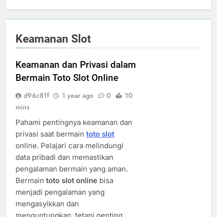
Keamanan Slot
Keamanan dan Privasi dalam
Bermain Toto Slot Online
d96c81f
1 year ago
0
10
mins
Pahami pentingnya keamanan dan
privasi saat bermain
toto slot
online. Pelajari cara melindungi
data pribadi dan memastikan
pengalaman bermain yang aman.
Bermain
toto slot online
bisa
menjadi pengalaman yang
mengasyikkan dan
menguntungkan, tetapi penting