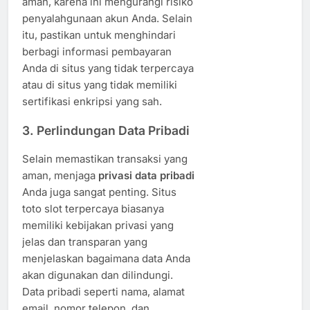
aman, karena ini mengurangi risiko
penyalahgunaan akun Anda. Selain
itu, pastikan untuk menghindari
berbagi informasi pembayaran
Anda di situs yang tidak terpercaya
atau di situs yang tidak memiliki
sertifikasi enkripsi yang sah.
3.
Perlindungan Data Pribadi
Selain memastikan transaksi yang
aman, menjaga
privasi data pribadi
Anda juga sangat penting. Situs
toto slot terpercaya biasanya
memiliki kebijakan privasi yang
jelas dan transparan yang
menjelaskan bagaimana data Anda
akan digunakan dan dilindungi.
Data pribadi seperti nama, alamat
email, nomor telepon, dan