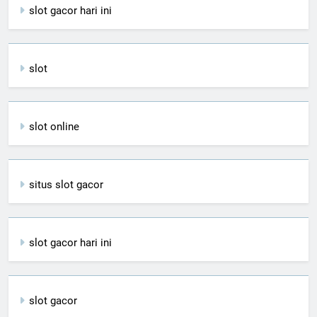
slot gacor hari ini
slot
slot online
situs slot gacor
slot gacor hari ini
slot gacor