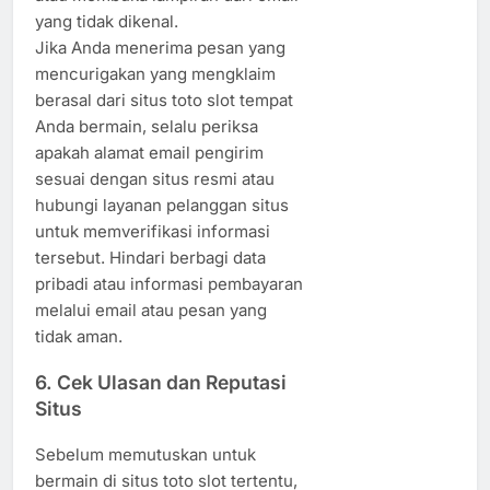
yang tidak dikenal.
Jika Anda menerima pesan yang
mencurigakan yang mengklaim
berasal dari situs toto slot tempat
Anda bermain, selalu periksa
apakah alamat email pengirim
sesuai dengan situs resmi atau
hubungi layanan pelanggan situs
untuk memverifikasi informasi
tersebut. Hindari berbagi data
pribadi atau informasi pembayaran
melalui email atau pesan yang
tidak aman.
6.
Cek Ulasan dan Reputasi
Situs
Sebelum memutuskan untuk
bermain di situs toto slot tertentu,