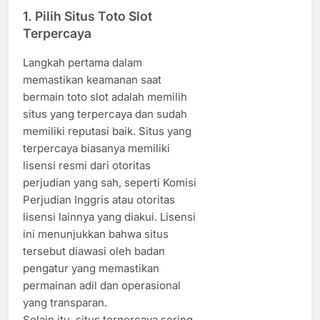
1.
Pilih Situs Toto Slot
Terpercaya
Langkah pertama dalam
memastikan keamanan saat
bermain toto slot adalah memilih
situs yang terpercaya dan sudah
memiliki reputasi baik. Situs yang
terpercaya biasanya memiliki
lisensi resmi dari otoritas
perjudian yang sah, seperti Komisi
Perjudian Inggris atau otoritas
lisensi lainnya yang diakui. Lisensi
ini menunjukkan bahwa situs
tersebut diawasi oleh badan
pengatur yang memastikan
permainan adil dan operasional
yang transparan.
Selain itu, situs terpercaya sering