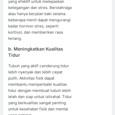
yang efektif untuk melepaskan
ketegangan dan stres. Berolahraga
atau hanya berjalan kaki selama
beberapa menit dapat mengurangi
kadar hormon stres, seperti
kortisol, dan memberikan rasa
tenang.
b. Meningkatkan Kualitas
Tidur
Tubuh yang aktif cenderung tidur
lebih nyenyak dan lebih cepat
pulih. Aktivitas fisik dapat
membantu memperbaiki kualitas
tidur dengan membuat tubuh lebih
lelah dan siap untuk istirahat. Tidur
yang berkualitas sangat penting
untuk kesehatan fisik dan mental