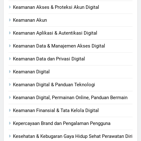
Keamanan Akses & Proteksi Akun Digital
Keamanan Akun
Keamanan Aplikasi & Autentikasi Digital
Keamanan Data & Manajemen Akses Digital
Keamanan Data dan Privasi Digital
Keamanan Digital
Keamanan Digital & Panduan Teknologi
Keamanan Digital, Permainan Online, Panduan Bermain
Keamanan Finansial & Tata Kelola Digital
Kepercayaan Brand dan Pengalaman Pengguna
Kesehatan & Kebugaran Gaya Hidup Sehat Perawatan Diri