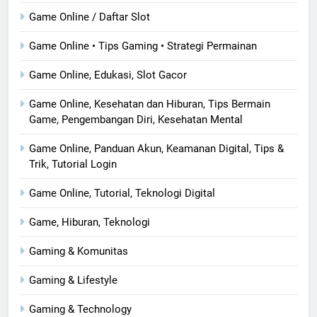
Game Online / Daftar Slot
Game Online • Tips Gaming • Strategi Permainan
Game Online, Edukasi, Slot Gacor
Game Online, Kesehatan dan Hiburan, Tips Bermain
Game, Pengembangan Diri, Kesehatan Mental
Game Online, Panduan Akun, Keamanan Digital, Tips &
Trik, Tutorial Login
Game Online, Tutorial, Teknologi Digital
Game, Hiburan, Teknologi
Gaming & Komunitas
Gaming & Lifestyle
Gaming & Technology