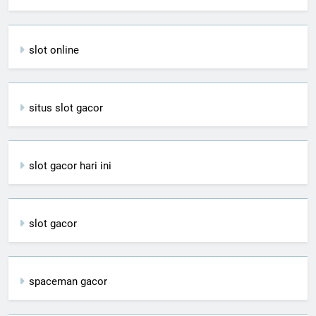
slot online
situs slot gacor
slot gacor hari ini
slot gacor
spaceman gacor