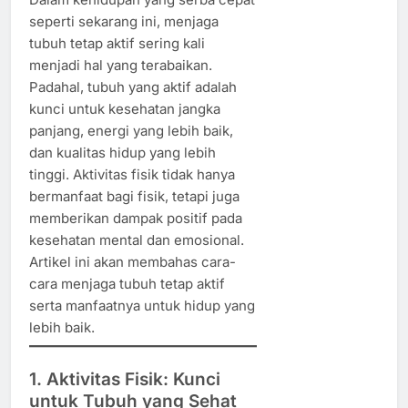
seperti sekarang ini, menjaga
tubuh tetap aktif sering kali
menjadi hal yang terabaikan.
Padahal, tubuh yang aktif adalah
kunci untuk kesehatan jangka
panjang, energi yang lebih baik,
dan kualitas hidup yang lebih
tinggi. Aktivitas fisik tidak hanya
bermanfaat bagi fisik, tetapi juga
memberikan dampak positif pada
kesehatan mental dan emosional.
Artikel ini akan membahas cara-
cara menjaga tubuh tetap aktif
serta manfaatnya untuk hidup yang
lebih baik.
1. Aktivitas Fisik: Kunci
untuk Tubuh yang Sehat