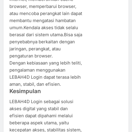
browser, memperbarui browser,
atau mencoba perangkat lain dapat
membantu mengatasi hambatan
umum.Kendala akses tidak selalu
berasal dari sistem utama.Bisa saja
penyebabnya berkaitan dengan
jaringan, perangkat, atau
pengaturan browser.
Dengan kebiasaan yang lebih teliti,
pengalaman menggunakan
LEBAH4D Login dapat terasa lebih
aman, stabil, dan efisien.
Kesimpulan
LEBAH4D Login sebagai solusi
akses digital yang stabil dan
efisien dapat dipahami melalui
beberapa aspek utama, yaitu
kecepatan akses, stabilitas sistem,