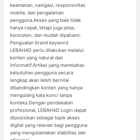
keamanan, navigasi, responsivitas
mobile, dan pengalaman
pengguna.Akses yang baik tidak
hanya cepat, tetapi juga jelas,
konsisten, dan mudah dipahami.
Penguatan brand keyword
LEBAH4D perlu dilakukan melalui
konten yang natural dan
informatif.Artikel yang membahas
kebutuhan pengguna secara
lengkap akan lebih bernilai
dibandingkan konten yang hanya
mengulang kata kunci tanpa
konteks.Dengan pendekatan
profesional, LEBAH4D Login dapat
diposisikan sebagai topik akses
digital yang relevan bagi pengguna
yang mengutamakan stabilitas dan