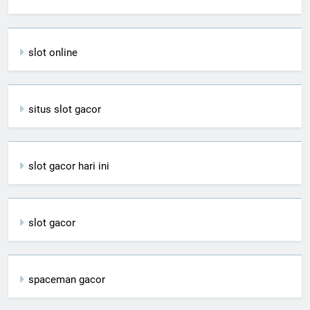
slot online
situs slot gacor
slot gacor hari ini
slot gacor
spaceman gacor