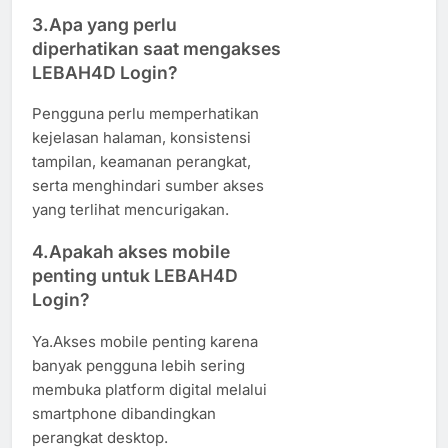
3.Apa yang perlu
diperhatikan saat mengakses
LEBAH4D Login?
Pengguna perlu memperhatikan
kejelasan halaman, konsistensi
tampilan, keamanan perangkat,
serta menghindari sumber akses
yang terlihat mencurigakan.
4.Apakah akses mobile
penting untuk LEBAH4D
Login?
Ya.Akses mobile penting karena
banyak pengguna lebih sering
membuka platform digital melalui
smartphone dibandingkan
perangkat desktop.