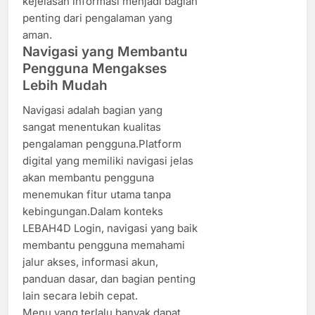
kejelasan informasi menjadi bagian
penting dari pengalaman yang
aman.
Navigasi yang Membantu
Pengguna Mengakses
Lebih Mudah
Navigasi adalah bagian yang
sangat menentukan kualitas
pengalaman pengguna.Platform
digital yang memiliki navigasi jelas
akan membantu pengguna
menemukan fitur utama tanpa
kebingungan.Dalam konteks
LEBAH4D Login, navigasi yang baik
membantu pengguna memahami
jalur akses, informasi akun,
panduan dasar, dan bagian penting
lain secara lebih cepat.
Menu yang terlalu banyak dapat