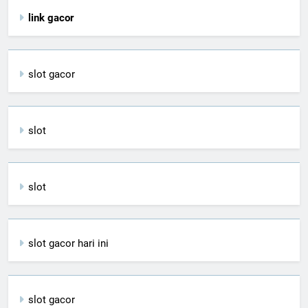
link gacor
slot gacor
slot
slot
slot gacor hari ini
slot gacor