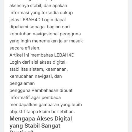
aksesnya stabil, dan apakah
informasi yang tersedia cukup
jelas.LEBAH4D Login dapat
dipahami sebagai bagian dari
kebutuhan navigasional pengguna
yang ingin menemukan jalur masuk
secara efisien.
Artikel ini membahas LEBAH4D
Login dari sisi akses digital,
stabilitas sistem, keamanan,
kemudahan navigasi, dan
pengalaman
pengguna.Pembahasan dibuat
informatif agar pembaca
mendapatkan gambaran yang lebih
objektif tanpa klaim berlebihan.
Mengapa Akses Digital
yang Stabil Sangat