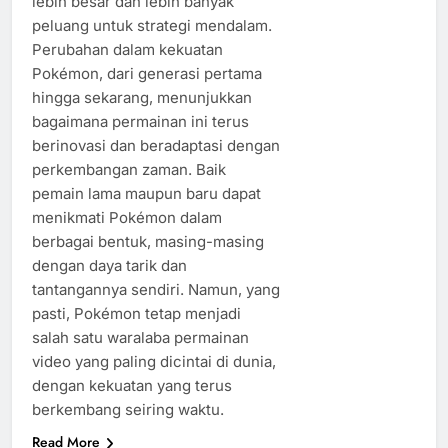
lebih besar dan lebih banyak
peluang untuk strategi mendalam.
Perubahan dalam kekuatan
Pokémon, dari generasi pertama
hingga sekarang, menunjukkan
bagaimana permainan ini terus
berinovasi dan beradaptasi dengan
perkembangan zaman. Baik
pemain lama maupun baru dapat
menikmati Pokémon dalam
berbagai bentuk, masing-masing
dengan daya tarik dan
tantangannya sendiri. Namun, yang
pasti, Pokémon tetap menjadi
salah satu waralaba permainan
video yang paling dicintai di dunia,
dengan kekuatan yang terus
berkembang seiring waktu.
Read More