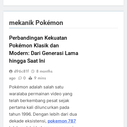
mekanik Pokémon
Perbandingan Kekuatan
Pokémon Klasik dan
Modern: Dari Generasi Lama
hingga Saat Ini
d96c81f
8 months
ago
0
9 mins
Pokémon adalah salah satu
waralaba permainan video yang
telah berkembang pesat sejak
pertama kali diluncurkan pada
tahun 1996. Dengan lebih dari dua
dekade eksistensi,
pokemon 787