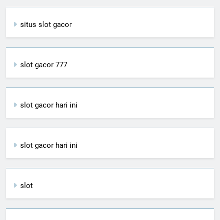
situs slot gacor
slot gacor 777
slot gacor hari ini
slot gacor hari ini
slot