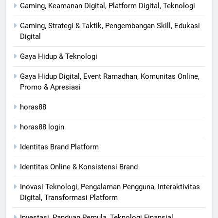
Gaming, Keamanan Digital, Platform Digital, Teknologi
Gaming, Strategi & Taktik, Pengembangan Skill, Edukasi
Digital
Gaya Hidup & Teknologi
Gaya Hidup Digital, Event Ramadhan, Komunitas Online,
Promo & Apresiasi
horas88
horas88 login
Identitas Brand Platform
Identitas Online & Konsistensi Brand
Inovasi Teknologi, Pengalaman Pengguna, Interaktivitas
Digital, Transformasi Platform
Investasi, Panduan Pemula, Teknologi Finansial.