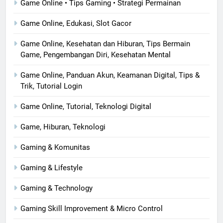
Game Online • Tips Gaming • Strategi Permainan
Game Online, Edukasi, Slot Gacor
Game Online, Kesehatan dan Hiburan, Tips Bermain
Game, Pengembangan Diri, Kesehatan Mental
Game Online, Panduan Akun, Keamanan Digital, Tips &
Trik, Tutorial Login
Game Online, Tutorial, Teknologi Digital
Game, Hiburan, Teknologi
Gaming & Komunitas
Gaming & Lifestyle
Gaming & Technology
Gaming Skill Improvement & Micro Control