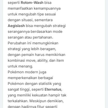
seperti
Rotom-Wash
bisa
memanfaatkan kemampuannya
untuk mengubah tipe sesuai
dengan situasi, sementara
Aegislash
bisa mengubah strategi
serangannya berdasarkan mode
serangan atau pertahanan.
Perubahan ini memungkinkan
strategi yang lebih beragam,
dengan pemain harus memikirkan
kombinasi move, ability, dan item
untuk menang.
Pokémon modern juga
memperkenalkan berbagai
Pokémon dengan statistik yang
sangat tinggi, seperti
Eternatus
,
yang memiliki kekuatan hampir tak
terkalahkan. Meskipun demikian,
dengan hadirnya fitur seperti