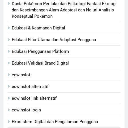
Dunia Pokémon Perilaku dan Psikologi Fantasi Ekologi
dan Keseimbangan Alam Adaptasi dan Naluri Analisis
Konseptual Pokémon
Edukasi & Keamanan Digital
Edukasi Fitur Utama dan Adaptasi Pengguna
Edukasi Penggunaan Platform
Edukasi Validasi Brand Digital
edwinslot
edwinslot alternatif
edwinslot link alternatif
edwinslot login
Ekosistem Digital dan Pengalaman Pengguna