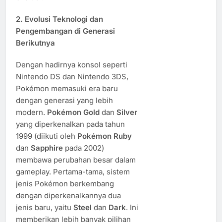
2.
Evolusi Teknologi dan
Pengembangan di Generasi
Berikutnya
Dengan hadirnya konsol seperti
Nintendo DS dan Nintendo 3DS,
Pokémon memasuki era baru
dengan generasi yang lebih
modern.
Pokémon Gold
dan
Silver
yang diperkenalkan pada tahun
1999 (diikuti oleh
Pokémon Ruby
dan
Sapphire
pada 2002)
membawa perubahan besar dalam
gameplay. Pertama-tama, sistem
jenis Pokémon berkembang
dengan diperkenalkannya dua
jenis baru, yaitu
Steel
dan
Dark
. Ini
memberikan lebih banyak pilihan