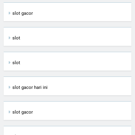
slot gacor
slot
slot
slot gacor hari ini
slot gacor