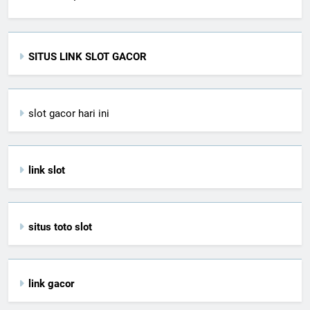
SITUS LINK SLOT GACOR
slot gacor hari ini
link slot
situs toto slot
link gacor