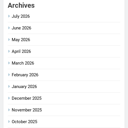
Archives
July 2026
June 2026
May 2026
April 2026
March 2026
February 2026
January 2026
December 2025
November 2025
October 2025