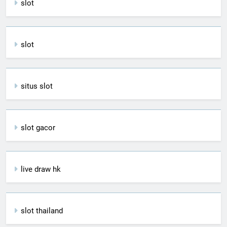
slot
slot
situs slot
slot gacor
live draw hk
slot thailand