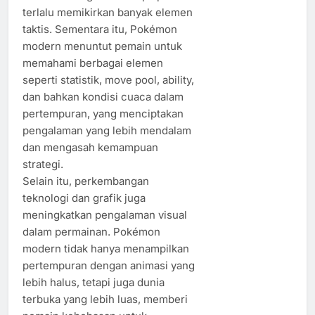
terlalu memikirkan banyak elemen
taktis. Sementara itu, Pokémon
modern menuntut pemain untuk
memahami berbagai elemen
seperti statistik, move pool, ability,
dan bahkan kondisi cuaca dalam
pertempuran, yang menciptakan
pengalaman yang lebih mendalam
dan mengasah kemampuan
strategi.
Selain itu, perkembangan
teknologi dan grafik juga
meningkatkan pengalaman visual
dalam permainan. Pokémon
modern tidak hanya menampilkan
pertempuran dengan animasi yang
lebih halus, tetapi juga dunia
terbuka yang lebih luas, memberi