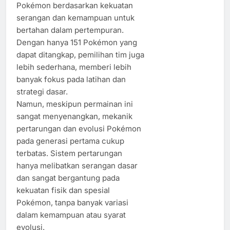
Pokémon berdasarkan kekuatan
serangan dan kemampuan untuk
bertahan dalam pertempuran.
Dengan hanya 151 Pokémon yang
dapat ditangkap, pemilihan tim juga
lebih sederhana, memberi lebih
banyak fokus pada latihan dan
strategi dasar.
Namun, meskipun permainan ini
sangat menyenangkan, mekanik
pertarungan dan evolusi Pokémon
pada generasi pertama cukup
terbatas. Sistem pertarungan
hanya melibatkan serangan dasar
dan sangat bergantung pada
kekuatan fisik dan spesial
Pokémon, tanpa banyak variasi
dalam kemampuan atau syarat
evolusi.