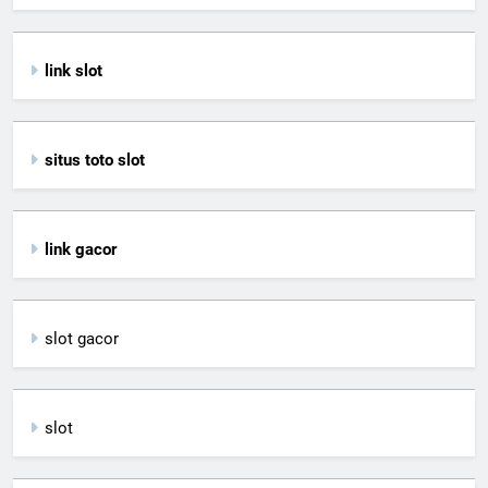
link slot
situs toto slot
link gacor
slot gacor
slot