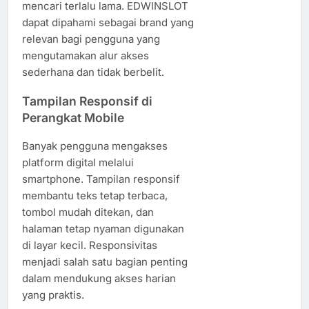
mencari terlalu lama. EDWINSLOT
dapat dipahami sebagai brand yang
relevan bagi pengguna yang
mengutamakan alur akses
sederhana dan tidak berbelit.
Tampilan Responsif di
Perangkat Mobile
Banyak pengguna mengakses
platform digital melalui
smartphone. Tampilan responsif
membantu teks tetap terbaca,
tombol mudah ditekan, dan
halaman tetap nyaman digunakan
di layar kecil. Responsivitas
menjadi salah satu bagian penting
dalam mendukung akses harian
yang praktis.