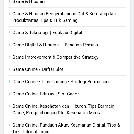
Game & Hiburan
Game & Hiburan Pengembangan Diri & Keterampilan
Produktivitas Tips & Trik Gaming
Game & Teknologi | Edukasi Digital
Game Digital & Hiburan — Panduan Pemula
Game Improvement & Competitive Strategy
Game Online / Daftar Slot
Game Online • Tips Gaming • Strategi Permainan
Game Online, Edukasi, Slot Gacor
Game Online, Kesehatan dan Hiburan, Tips Bermain
Game, Pengembangan Diri, Kesehatan Mental
Game Online, Panduan Akun, Keamanan Digital, Tips &
Trik, Tutorial Login