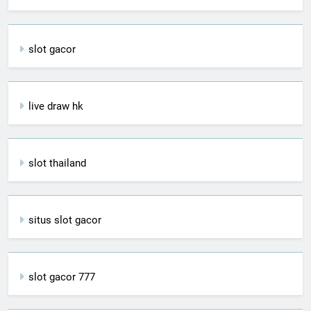
slot gacor
live draw hk
slot thailand
situs slot gacor
slot gacor 777