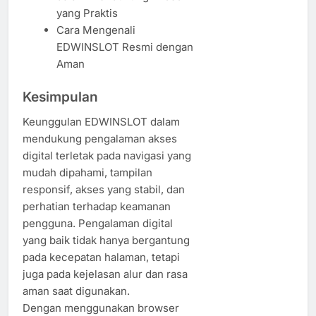
yang Praktis
Cara Mengenali
EDWINSLOT Resmi dengan
Aman
Kesimpulan
Keunggulan EDWINSLOT dalam
mendukung pengalaman akses
digital terletak pada navigasi yang
mudah dipahami, tampilan
responsif, akses yang stabil, dan
perhatian terhadap keamanan
pengguna. Pengalaman digital
yang baik tidak hanya bergantung
pada kecepatan halaman, tetapi
juga pada kejelasan alur dan rasa
aman saat digunakan.
Dengan menggunakan browser