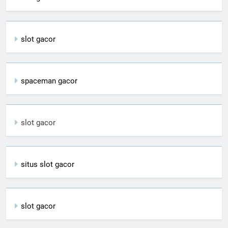
slot gacor
spaceman gacor
slot gacor
situs slot gacor
slot gacor