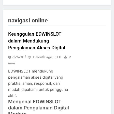
navigasi online
Keunggulan EDWINSLOT
dalam Mendukung
Pengalaman Akses Digital
d96c81f
1 month ago
0
9
mins
EDWINSLOT mendukung
pengalaman akses digital yang
praktis, aman, responsif, dan
mudah dipahami untuk pengguna
aktif.
Mengenal EDWINSLOT
dalam Pengalaman Digital
Modern