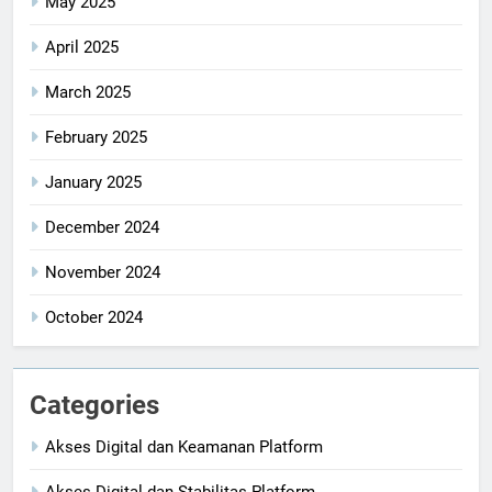
May 2025
April 2025
March 2025
February 2025
January 2025
December 2024
November 2024
October 2024
Categories
Akses Digital dan Keamanan Platform
Akses Digital dan Stabilitas Platform