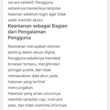
secara selektif. Pengguna
sebaiknya memeriksa tampilan
halaman sebelum login agar tidak
salah memilih akses.
Keamanan sebagai Bagian
dari Pengalaman
Pengguna
Keamanan merupakan elemen
penting dalam akses digital.
Pengguna sebaiknya memakai
browser terbaru, menghindari
jaringan publik, dan tidak
memasukkan data akun pada
halaman yang terlihat
mencurigakan.
Halaman yang aman umumnya
memiliki tampilan rapi, instruksi
jelas, dan tidak meminta informasi