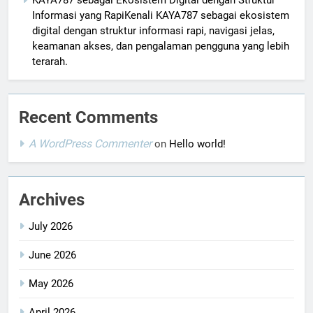
Informasi yang RapiKenali KAYA787 sebagai ekosistem
digital dengan struktur informasi rapi, navigasi jelas,
keamanan akses, dan pengalaman pengguna yang lebih
terarah.
Recent Comments
A WordPress Commenter
on
Hello world!
Archives
July 2026
June 2026
May 2026
April 2026