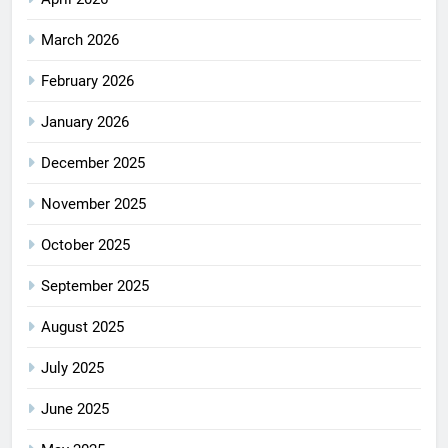
March 2026
February 2026
January 2026
December 2025
November 2025
October 2025
September 2025
August 2025
July 2025
June 2025