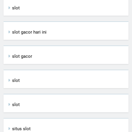
slot
slot gacor hari ini
slot gacor
slot
slot
situs slot