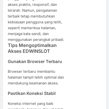
akses praktis, responsif, dan
terarah. Namun, pengalaman
terbaik tetap membutuhkan
kebiasaan pengguna yang teliti,
seperti memeriksa halaman,
menjaga kata sandi, dan
menggunakan perangkat pribadi.
Tips Mengoptimalkan
Akses EDWINSLOT
Gunakan Browser Terbaru
Browser terbaru membantu
halaman tampil lebih optimal dan
mendukung keamanan akses.
Pastikan Koneksi Stabil
Koneksi internet yang baik