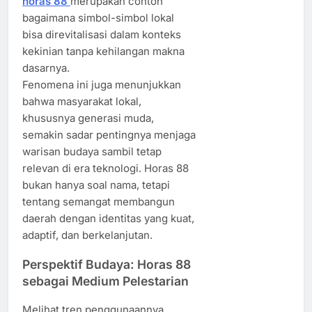
horas 88
merupakan contoh
bagaimana simbol-simbol lokal
bisa direvitalisasi dalam konteks
kekinian tanpa kehilangan makna
dasarnya.
Fenomena ini juga menunjukkan
bahwa masyarakat lokal,
khususnya generasi muda,
semakin sadar pentingnya menjaga
warisan budaya sambil tetap
relevan di era teknologi. Horas 88
bukan hanya soal nama, tetapi
tentang semangat membangun
daerah dengan identitas yang kuat,
adaptif, dan berkelanjutan.
Perspektif Budaya: Horas 88
sebagai Medium Pelestarian
Melihat tren penggunaannya,