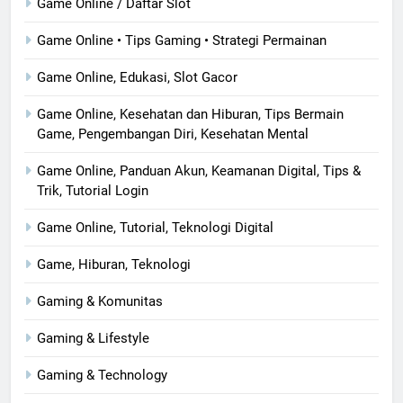
Game Online / Daftar Slot
Game Online • Tips Gaming • Strategi Permainan
Game Online, Edukasi, Slot Gacor
Game Online, Kesehatan dan Hiburan, Tips Bermain
Game, Pengembangan Diri, Kesehatan Mental
Game Online, Panduan Akun, Keamanan Digital, Tips &
Trik, Tutorial Login
Game Online, Tutorial, Teknologi Digital
Game, Hiburan, Teknologi
Gaming & Komunitas
Gaming & Lifestyle
Gaming & Technology