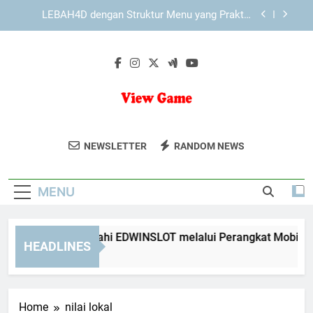
Skip
KAYA787 dengan Struktur Informasi yang Ringkas
to
dan Mudah Dipahami
content
Cara Memahami Fitur Utama KAYA787 bagi
Pengguna Pemula
Panduan Menjelajahi EDWINSLOT melalui
Perangkat Mobile dan Desktop
LEBAH4D dengan Struktur Menu yang Praktis
untuk Aktivitas Harian
View Game
Dapatkan Ulasan Dan Panduan Lengkap
KAYA787 dengan Struktur Informasi yang Ringkas
NEWSLETTER
RANDOM NEWS
dan Mudah Dipahami
Untuk Game Favorit Anda Di View Game.
Cara Memahami Fitur Utama KAYA787 bagi
Temukan Berita Terbaru, Tips, Dan Trik
Pengguna Pemula
MENU
Game Di Sini!
nduan Menjelajahi EDWINSLOT melalui Perangkat Mobile dan
HEADLINES
eeks Ago
Home
nilai lokal