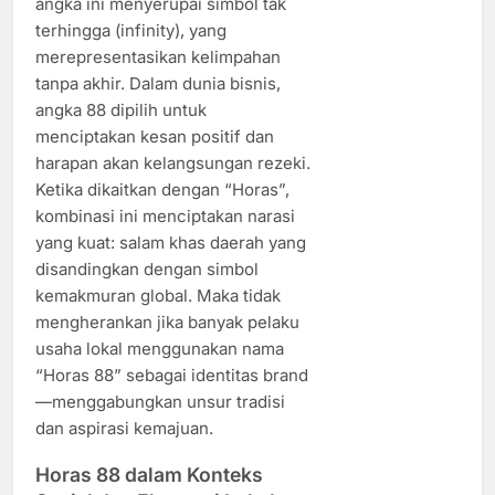
angka ini menyerupai simbol tak
terhingga (infinity), yang
merepresentasikan kelimpahan
tanpa akhir. Dalam dunia bisnis,
angka 88 dipilih untuk
menciptakan kesan positif dan
harapan akan kelangsungan rezeki.
Ketika dikaitkan dengan “Horas”,
kombinasi ini menciptakan narasi
yang kuat: salam khas daerah yang
disandingkan dengan simbol
kemakmuran global. Maka tidak
mengherankan jika banyak pelaku
usaha lokal menggunakan nama
“Horas 88” sebagai identitas brand
—menggabungkan unsur tradisi
dan aspirasi kemajuan.
Horas 88 dalam Konteks