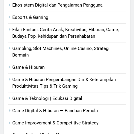
Ekosistem Digital dan Pengalaman Pengguna
Esports & Gaming
Fiksi Fantasi, Cerita Anak, Kreativitas, Hiburan, Game,
Budaya Pop, Kehidupan dan Persahabatan
Gambling, Slot Machines, Online Casino, Strategi
Bermain
Game & Hiburan
Game & Hiburan Pengembangan Diri & Keterampilan
Produktivitas Tips & Trik Gaming
Game & Teknologi | Edukasi Digital
Game Digital & Hiburan — Panduan Pemula
Game Improvement & Competitive Strategy