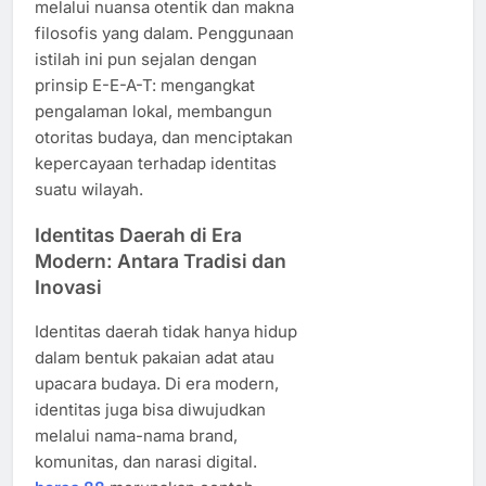
melalui nuansa otentik dan makna
filosofis yang dalam. Penggunaan
istilah ini pun sejalan dengan
prinsip E-E-A-T: mengangkat
pengalaman lokal, membangun
otoritas budaya, dan menciptakan
kepercayaan terhadap identitas
suatu wilayah.
Identitas Daerah di Era
Modern: Antara Tradisi dan
Inovasi
Identitas daerah tidak hanya hidup
dalam bentuk pakaian adat atau
upacara budaya. Di era modern,
identitas juga bisa diwujudkan
melalui nama-nama brand,
komunitas, dan narasi digital.