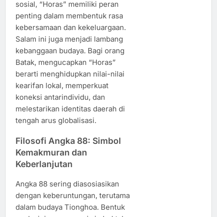
sosial, “Horas” memiliki peran
penting dalam membentuk rasa
kebersamaan dan kekeluargaan.
Salam ini juga menjadi lambang
kebanggaan budaya. Bagi orang
Batak, mengucapkan “Horas”
berarti menghidupkan nilai-nilai
kearifan lokal, memperkuat
koneksi antarindividu, dan
melestarikan identitas daerah di
tengah arus globalisasi.
Filosofi Angka 88: Simbol
Kemakmuran dan
Keberlanjutan
Angka 88 sering diasosiasikan
dengan keberuntungan, terutama
dalam budaya Tionghoa. Bentuk