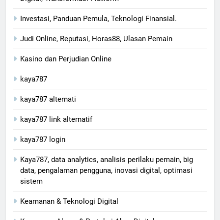
Investasi, Panduan Pemula, Teknologi Finansial.
Judi Online, Reputasi, Horas88, Ulasan Pemain
Kasino dan Perjudian Online
kaya787
kaya787 alternati
kaya787 link alternatif
kaya787 login
Kaya787, data analytics, analisis perilaku pemain, big
data, pengalaman pengguna, inovasi digital, optimasi
sistem
Keamanan & Teknologi Digital