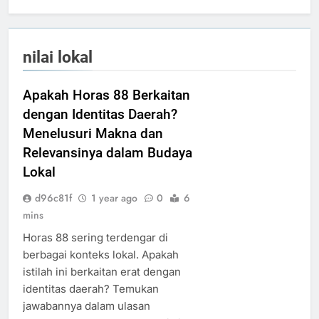
nilai lokal
Apakah Horas 88 Berkaitan
dengan Identitas Daerah?
Menelusuri Makna dan
Relevansinya dalam Budaya
Lokal
d96c81f
1 year ago
0
6
mins
Horas 88 sering terdengar di
berbagai konteks lokal. Apakah
istilah ini berkaitan erat dengan
identitas daerah? Temukan
jawabannya dalam ulasan