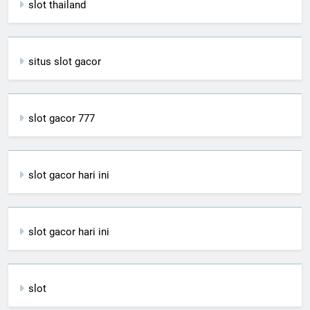
slot thailand
situs slot gacor
slot gacor 777
slot gacor hari ini
slot gacor hari ini
slot