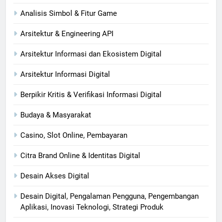
Analisis Simbol & Fitur Game
Arsitektur & Engineering API
Arsitektur Informasi dan Ekosistem Digital
Arsitektur Informasi Digital
Berpikir Kritis & Verifikasi Informasi Digital
Budaya & Masyarakat
Casino, Slot Online, Pembayaran
Citra Brand Online & Identitas Digital
Desain Akses Digital
Desain Digital, Pengalaman Pengguna, Pengembangan
Aplikasi, Inovasi Teknologi, Strategi Produk