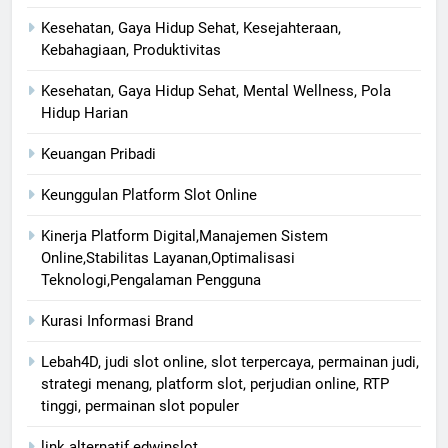
Kesehatan, Gaya Hidup Sehat, Kesejahteraan,
Kebahagiaan, Produktivitas
Kesehatan, Gaya Hidup Sehat, Mental Wellness, Pola
Hidup Harian
Keuangan Pribadi
Keunggulan Platform Slot Online
Kinerja Platform Digital,Manajemen Sistem
Online,Stabilitas Layanan,Optimalisasi
Teknologi,Pengalaman Pengguna
Kurasi Informasi Brand
Lebah4D, judi slot online, slot terpercaya, permainan judi,
strategi menang, platform slot, perjudian online, RTP
tinggi, permainan slot populer
link alternatif edwinslot