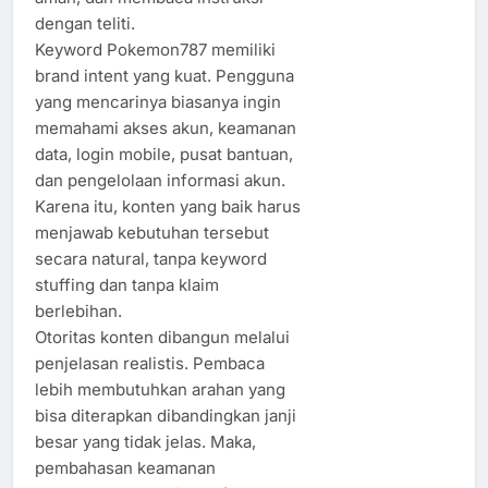
dengan teliti.
Keyword Pokemon787 memiliki
brand intent yang kuat. Pengguna
yang mencarinya biasanya ingin
memahami akses akun, keamanan
data, login mobile, pusat bantuan,
dan pengelolaan informasi akun.
Karena itu, konten yang baik harus
menjawab kebutuhan tersebut
secara natural, tanpa keyword
stuffing dan tanpa klaim
berlebihan.
Otoritas konten dibangun melalui
penjelasan realistis. Pembaca
lebih membutuhkan arahan yang
bisa diterapkan dibandingkan janji
besar yang tidak jelas. Maka,
pembahasan keamanan