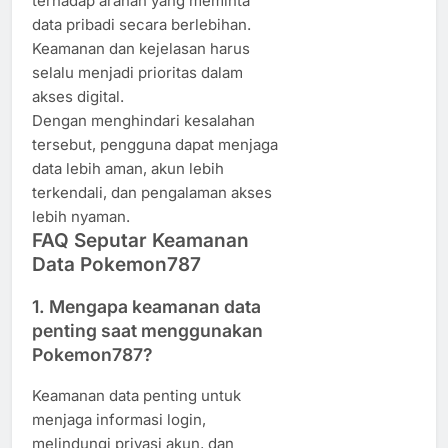
terhadap arahan yang meminta
data pribadi secara berlebihan.
Keamanan dan kejelasan harus
selalu menjadi prioritas dalam
akses digital.
Dengan menghindari kesalahan
tersebut, pengguna dapat menjaga
data lebih aman, akun lebih
terkendali, dan pengalaman akses
lebih nyaman.
FAQ Seputar Keamanan
Data Pokemon787
1. Mengapa keamanan data
penting saat menggunakan
Pokemon787?
Keamanan data penting untuk
menjaga informasi login,
melindungi privasi akun, dan