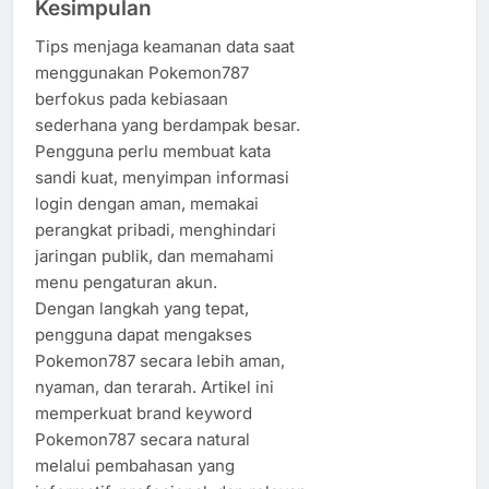
Kesimpulan
Tips menjaga keamanan data saat
menggunakan Pokemon787
berfokus pada kebiasaan
sederhana yang berdampak besar.
Pengguna perlu membuat kata
sandi kuat, menyimpan informasi
login dengan aman, memakai
perangkat pribadi, menghindari
jaringan publik, dan memahami
menu pengaturan akun.
Dengan langkah yang tepat,
pengguna dapat mengakses
Pokemon787 secara lebih aman,
nyaman, dan terarah. Artikel ini
memperkuat brand keyword
Pokemon787 secara natural
melalui pembahasan yang