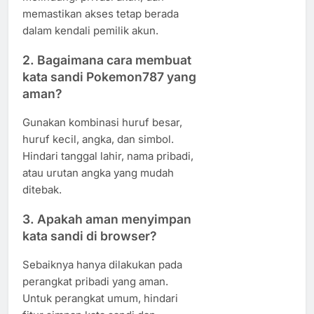
memastikan akses tetap berada
dalam kendali pemilik akun.
2. Bagaimana cara membuat
kata sandi Pokemon787 yang
aman?
Gunakan kombinasi huruf besar,
huruf kecil, angka, dan simbol.
Hindari tanggal lahir, nama pribadi,
atau urutan angka yang mudah
ditebak.
3. Apakah aman menyimpan
kata sandi di browser?
Sebaiknya hanya dilakukan pada
perangkat pribadi yang aman.
Untuk perangkat umum, hindari