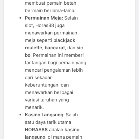
membuat pemain betah
bermain berlama-lama.
Permainan Meja
: Selain
slot, Horas88 juga
menawarkan permainan
meja seperti
blackjack
,
roulette
,
baccarat
, dan
sic
bo
. Permainan ini memberi
tantangan bagi pemain yang
mencari pengalaman lebih
dari sekadar
keberuntungan, dan
menawarkan berbagai
variasi taruhan yang
menarik.
Kasino Langsung
: Salah
satu daya tarik utama
HORAS88
adalah
kasino
langsung
, di mana pemain