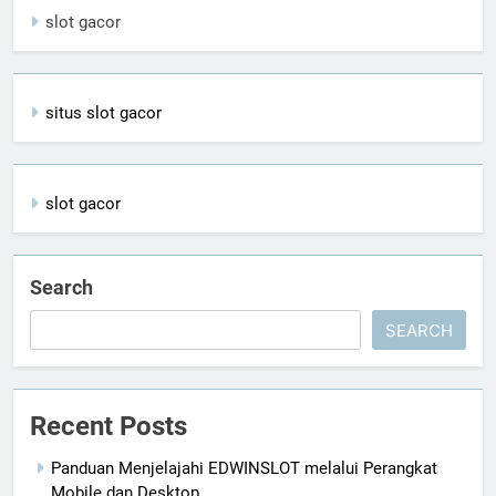
slot gacor
situs slot gacor
slot gacor
Search
SEARCH
Recent Posts
Panduan Menjelajahi EDWINSLOT melalui Perangkat
Mobile dan Desktop