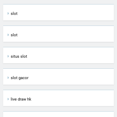
slot
slot
situs slot
slot gacor
live draw hk