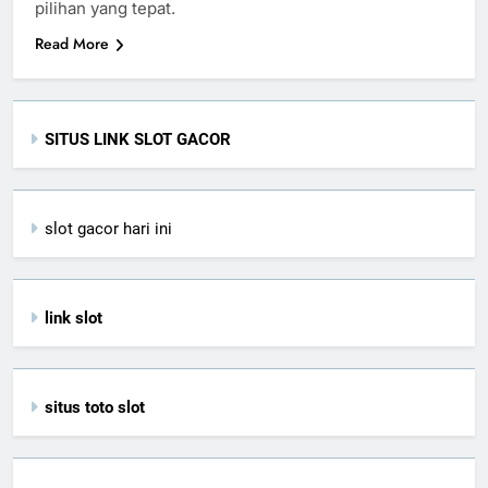
pilihan yang tepat.
Read More
SITUS LINK SLOT GACOR
slot gacor hari ini
link slot
situs toto slot