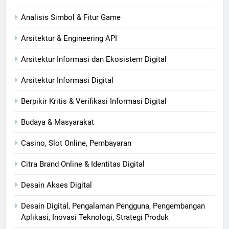
Analisis Simbol & Fitur Game
Arsitektur & Engineering API
Arsitektur Informasi dan Ekosistem Digital
Arsitektur Informasi Digital
Berpikir Kritis & Verifikasi Informasi Digital
Budaya & Masyarakat
Casino, Slot Online, Pembayaran
Citra Brand Online & Identitas Digital
Desain Akses Digital
Desain Digital, Pengalaman Pengguna, Pengembangan
Aplikasi, Inovasi Teknologi, Strategi Produk