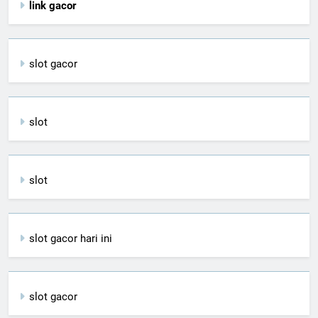
link gacor
slot gacor
slot
slot
slot gacor hari ini
slot gacor