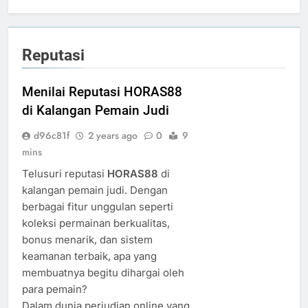
Reputasi
Menilai Reputasi HORAS88
di Kalangan Pemain Judi
d96c81f
2 years ago
0
9
mins
Telusuri reputasi
HORAS88
di
kalangan pemain judi. Dengan
berbagai fitur unggulan seperti
koleksi permainan berkualitas,
bonus menarik, dan sistem
keamanan terbaik, apa yang
membuatnya begitu dihargai oleh
para pemain?
Dalam dunia perjudian online yang