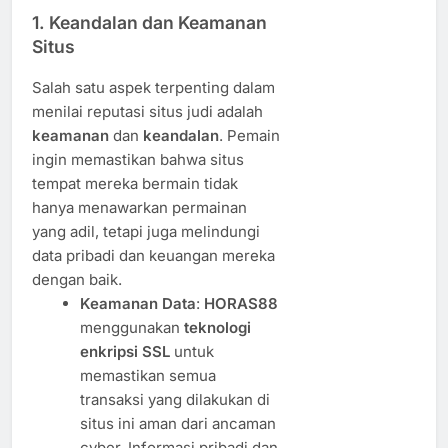
1.
Keandalan dan Keamanan
Situs
Salah satu aspek terpenting dalam
menilai reputasi situs judi adalah
keamanan
dan
keandalan
. Pemain
ingin memastikan bahwa situs
tempat mereka bermain tidak
hanya menawarkan permainan
yang adil, tetapi juga melindungi
data pribadi dan keuangan mereka
dengan baik.
Keamanan Data
:
HORAS88
menggunakan
teknologi
enkripsi SSL
untuk
memastikan semua
transaksi yang dilakukan di
situs ini aman dari ancaman
cyber. Informasi pribadi dan