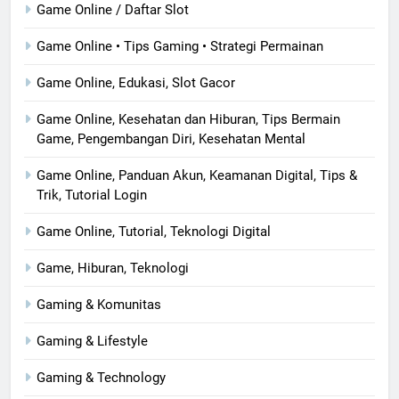
Game Online / Daftar Slot
Game Online • Tips Gaming • Strategi Permainan
Game Online, Edukasi, Slot Gacor
Game Online, Kesehatan dan Hiburan, Tips Bermain
Game, Pengembangan Diri, Kesehatan Mental
Game Online, Panduan Akun, Keamanan Digital, Tips &
Trik, Tutorial Login
Game Online, Tutorial, Teknologi Digital
Game, Hiburan, Teknologi
Gaming & Komunitas
Gaming & Lifestyle
Gaming & Technology