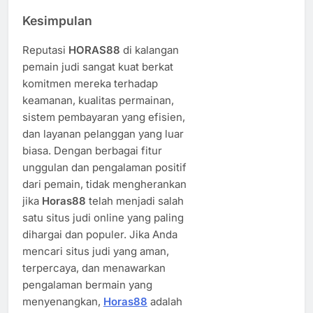
Kesimpulan
Reputasi
HORAS88
di kalangan
pemain judi sangat kuat berkat
komitmen mereka terhadap
keamanan, kualitas permainan,
sistem pembayaran yang efisien,
dan layanan pelanggan yang luar
biasa. Dengan berbagai fitur
unggulan dan pengalaman positif
dari pemain, tidak mengherankan
jika
Horas88
telah menjadi salah
satu situs judi online yang paling
dihargai dan populer. Jika Anda
mencari situs judi yang aman,
terpercaya, dan menawarkan
pengalaman bermain yang
menyenangkan,
Horas88
adalah