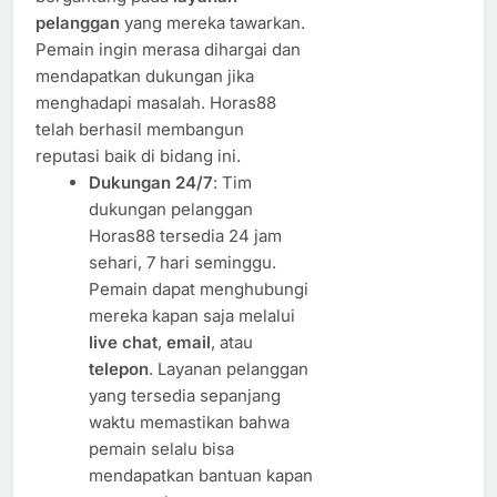
pelanggan
yang mereka tawarkan.
Pemain ingin merasa dihargai dan
mendapatkan dukungan jika
menghadapi masalah. Horas88
telah berhasil membangun
reputasi baik di bidang ini.
Dukungan 24/7
: Tim
dukungan pelanggan
Horas88 tersedia 24 jam
sehari, 7 hari seminggu.
Pemain dapat menghubungi
mereka kapan saja melalui
live chat
,
email
, atau
telepon
. Layanan pelanggan
yang tersedia sepanjang
waktu memastikan bahwa
pemain selalu bisa
mendapatkan bantuan kapan