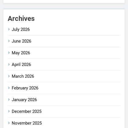
Archives
July 2026
June 2026
May 2026
April 2026
March 2026
February 2026
January 2026
December 2025
November 2025