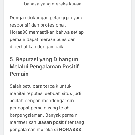
bahasa yang mereka kuasai.
Dengan dukungan pelanggan yang
responsif dan profesional,
Horas88 memastikan bahwa setiap
pemain dapat merasa puas dan
diperhatikan dengan baik.
5.
Reputasi yang Dibangun
Melalui Pengalaman Positif
Pemain
Salah satu cara terbaik untuk
menilai reputasi sebuah situs judi
adalah dengan mendengarkan
pendapat pemain yang telah
berpengalaman. Banyak pemain
memberikan
ulasan positif
tentang
pengalaman mereka di
HORAS88
,