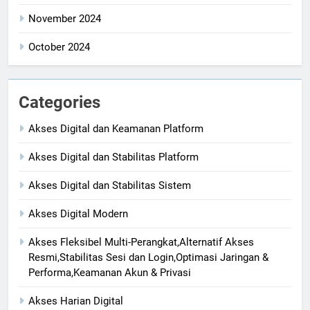
November 2024
October 2024
Categories
Akses Digital dan Keamanan Platform
Akses Digital dan Stabilitas Platform
Akses Digital dan Stabilitas Sistem
Akses Digital Modern
Akses Fleksibel Multi-Perangkat,Alternatif Akses
Resmi,Stabilitas Sesi dan Login,Optimasi Jaringan &
Performa,Keamanan Akun & Privasi
Akses Harian Digital