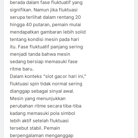
berada dalam fase fluktuatif yang
signifikan. Namun jika fluktuasi
serupa terlihat dalam rentang 20
hingga 40 putaran, pemain mulai
mendapatkan gambaran lebih solid
tentang kondisi mesin pada hari
itu. Fase fluktuatif panjang sering
menjadi tanda bahwa mesin
sedang bersiap memasuki fase
ritme baru.
Dalam konteks “slot gacor hari ini,”
fluktuasi spin tidak normal sering
dianggap sebagai sinyal awal.
Mesin yang menunjukkan
perubahan ritme secara tiba-tiba
kadang memasuki pola simbol
lebih aktif setelah fluktuasi
tersebut stabil. Pemain
berpengalaman menganggap