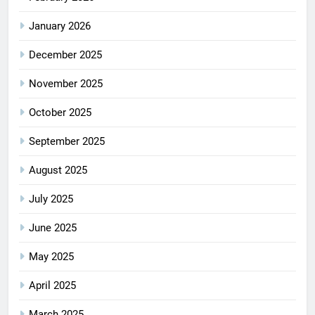
January 2026
December 2025
November 2025
October 2025
September 2025
August 2025
July 2025
June 2025
May 2025
April 2025
March 2025