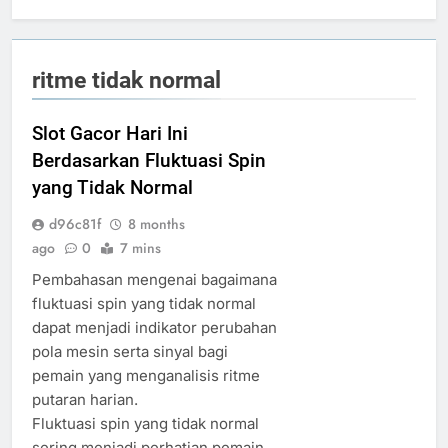
ritme tidak normal
Slot Gacor Hari Ini
Berdasarkan Fluktuasi Spin
yang Tidak Normal
d96c81f
8 months
ago
0
7 mins
Pembahasan mengenai bagaimana
fluktuasi spin yang tidak normal
dapat menjadi indikator perubahan
pola mesin serta sinyal bagi
pemain yang menganalisis ritme
putaran harian.
Fluktuasi spin yang tidak normal
sering menjadi perhatian pemain