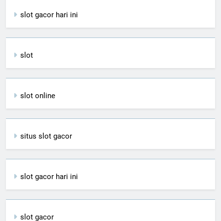
slot gacor hari ini
slot
slot online
situs slot gacor
slot gacor hari ini
slot gacor