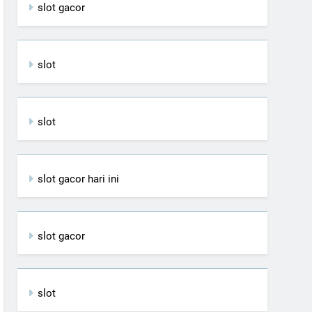
slot gacor
slot
slot
slot gacor hari ini
slot gacor
slot