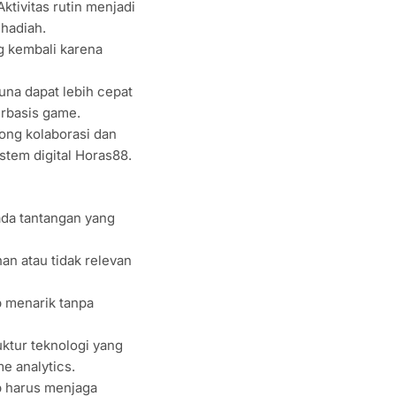
ktivitas rutin menjadi
hadiah.
g kembali karena
na dapat lebih cepat
erbasis game.
ng kolaborasi dan
stem digital Horas88.
ada tantangan yang
an atau tidak relevan
 menarik tanpa
ktur teknologi yang
me analytics.
p harus menjaga