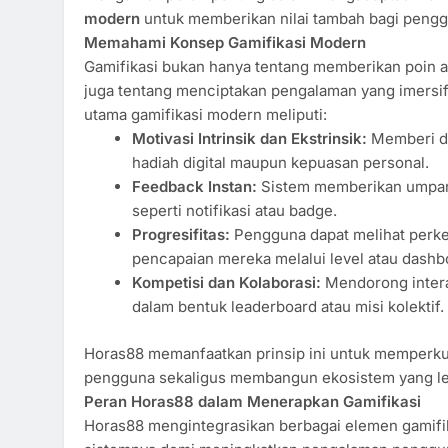
modern
untuk memberikan nilai tambah bagi peng
Memahami Konsep Gamifikasi Modern
Gamifikasi bukan hanya tentang memberikan poin at
juga tentang menciptakan pengalaman yang imersif d
utama gamifikasi modern meliputi:
Motivasi Intrinsik dan Ekstrinsik:
Memberi do
hadiah digital maupun kepuasan personal.
Feedback Instan:
Sistem memberikan umpan 
seperti notifikasi atau badge.
Progresifitas:
Pengguna dapat melihat perk
pencapaian mereka melalui level atau dashb
Kompetisi dan Kolaborasi:
Mendorong intera
dalam bentuk leaderboard atau misi kolektif.
Horas88 memanfaatkan prinsip ini untuk memperk
pengguna sekaligus membangun ekosistem yang lebi
Peran Horas88 dalam Menerapkan Gamifikasi
Horas88 mengintegrasikan berbagai elemen gamifi