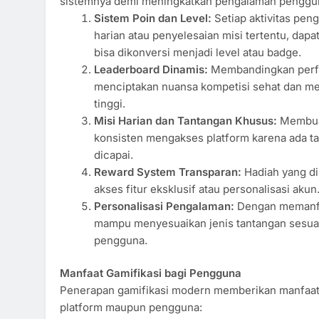
sistemnya demi meningkatkan pengalaman penggu
Sistem Poin dan Level:
Setiap aktivitas peng
harian atau penyelesaian misi tertentu, dapa
bisa dikonversi menjadi level atau badge.
Leaderboard Dinamis:
Membandingkan perf
menciptakan nuansa kompetisi sehat dan me
tinggi.
Misi Harian dan Tantangan Khusus:
Membuat
konsisten mengakses platform karena ada ta
dicapai.
Reward System Transparan:
Hadiah yang di
akses fitur eksklusif atau personalisasi akun
Personalisasi Pengalaman:
Dengan memanfa
mampu menyesuaikan jenis tantangan sesuai
pengguna.
Manfaat Gamifikasi bagi Pengguna
Penerapan gamifikasi modern memberikan manfaat 
platform maupun pengguna: