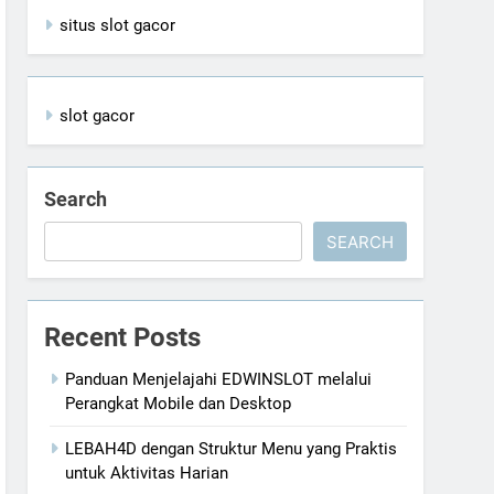
situs slot gacor
slot gacor
Search
SEARCH
Recent Posts
Panduan Menjelajahi EDWINSLOT melalui
Perangkat Mobile dan Desktop
LEBAH4D dengan Struktur Menu yang Praktis
untuk Aktivitas Harian