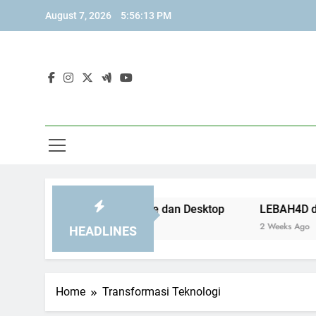
Skip
August 7, 2026
5:56:14 PM
to
content
Vi
Dapatkan 
 Perangkat Mobile dan Desktop
LEBAH4D dengan Struktu
2 Weeks Ago
HEADLINES
Home
Transformasi Teknologi