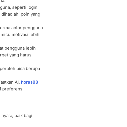
na:
guna, seperti login
t dihadiahi poin yang
orma antar pengguna
micu motivasi lebih
 pengguna lebih
rget yang harus
peroleh bisa berupa
.
atkan AI,
horas88
 preferensi
nyata, baik bagi