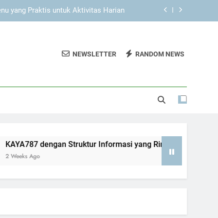
u yang Praktis untuk Aktivitas Harian
masi yang Ringkas dan Mudah Dipahami
Utama KAYA787 bagi Pengguna Pemula
NEWSLETTER
RANDOM NEWS
elalui Perangkat Mobile dan Desktop
Game. Temukan Berita Terbaru, Tips, Dan Trik Game Di Sini!
u yang Praktis untuk Aktivitas Harian
masi yang Ringkas dan Mudah Dipahami
Utama KAYA787 bagi Pengguna Pemula
ngan Struktur Informasi yang Ringkas dan Mudah Dipahami