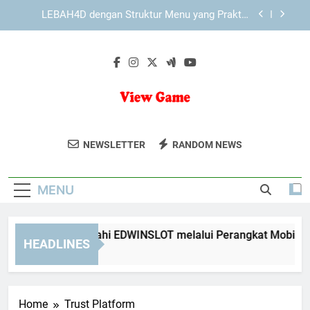
Skip
KAYA787 dengan Struktur Informasi yang Ringkas
to
dan Mudah Dipahami
content
Cara Memahami Fitur Utama KAYA787 bagi
Pengguna Pemula
Panduan Menjelajahi EDWINSLOT melalui
Perangkat Mobile dan Desktop
LEBAH4D dengan Struktur Menu yang Praktis
untuk Aktivitas Harian
View Game
Dapatkan Ulasan Dan Panduan Lengkap
KAYA787 dengan Struktur Informasi yang Ringkas
NEWSLETTER
RANDOM NEWS
dan Mudah Dipahami
Untuk Game Favorit Anda Di View Game.
Cara Memahami Fitur Utama KAYA787 bagi
Temukan Berita Terbaru, Tips, Dan Trik
Pengguna Pemula
MENU
Game Di Sini!
nduan Menjelajahi EDWINSLOT melalui Perangkat Mobile dan 
HEADLINES
eeks Ago
Home
Trust Platform