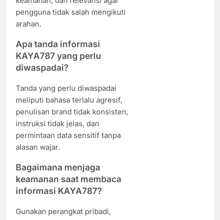
keamanan, dan relevansi agar
pengguna tidak salah mengikuti
arahan.
Apa tanda informasi
KAYA787 yang perlu
diwaspadai?
Tanda yang perlu diwaspadai
meliputi bahasa terlalu agresif,
penulisan brand tidak konsisten,
instruksi tidak jelas, dan
permintaan data sensitif tanpa
alasan wajar.
Bagaimana menjaga
keamanan saat membaca
informasi KAYA787?
Gunakan perangkat pribadi,