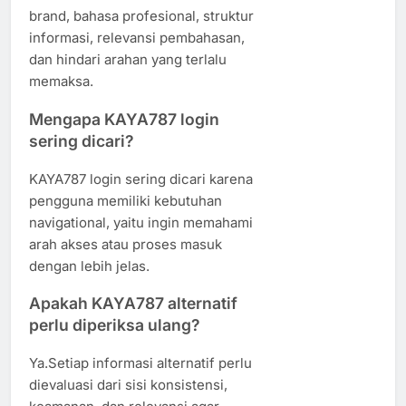
brand, bahasa profesional, struktur
informasi, relevansi pembahasan,
dan hindari arahan yang terlalu
memaksa.
Mengapa KAYA787 login
sering dicari?
KAYA787 login sering dicari karena
pengguna memiliki kebutuhan
navigational, yaitu ingin memahami
arah akses atau proses masuk
dengan lebih jelas.
Apakah KAYA787 alternatif
perlu diperiksa ulang?
Ya.Setiap informasi alternatif perlu
dievaluasi dari sisi konsistensi,