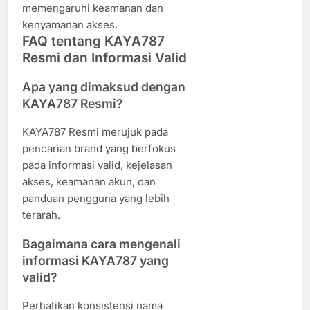
memengaruhi keamanan dan
kenyamanan akses.
FAQ tentang KAYA787
Resmi dan Informasi Valid
Apa yang dimaksud dengan
KAYA787 Resmi?
KAYA787 Resmi merujuk pada
pencarian brand yang berfokus
pada informasi valid, kejelasan
akses, keamanan akun, dan
panduan pengguna yang lebih
terarah.
Bagaimana cara mengenali
informasi KAYA787 yang
valid?
Perhatikan konsistensi nama