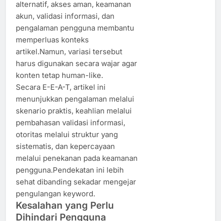
alternatif, akses aman, keamanan
akun, validasi informasi, dan
pengalaman pengguna membantu
memperluas konteks
artikel.Namun, variasi tersebut
harus digunakan secara wajar agar
konten tetap human-like.
Secara E-E-A-T, artikel ini
menunjukkan pengalaman melalui
skenario praktis, keahlian melalui
pembahasan validasi informasi,
otoritas melalui struktur yang
sistematis, dan kepercayaan
melalui penekanan pada keamanan
pengguna.Pendekatan ini lebih
sehat dibanding sekadar mengejar
pengulangan keyword.
Kesalahan yang Perlu
Dihindari Pengguna