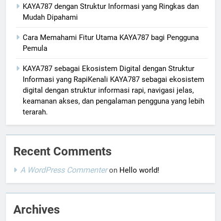
KAYA787 dengan Struktur Informasi yang Ringkas dan
Mudah Dipahami
Cara Memahami Fitur Utama KAYA787 bagi Pengguna
Pemula
KAYA787 sebagai Ekosistem Digital dengan Struktur
Informasi yang RapiKenali KAYA787 sebagai ekosistem
digital dengan struktur informasi rapi, navigasi jelas,
keamanan akses, dan pengalaman pengguna yang lebih
terarah.
Recent Comments
A WordPress Commenter
on
Hello world!
Archives