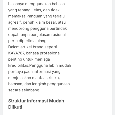
biasanya menggunakan bahasa
yang tenang, jelas, dan tidak
memaksa.Panduan yang terlalu
agresif, penuh klaim besar, atau
mendorong pengguna bertindak
cepat tanpa penjelasan rasional
perlu diperiksa ulang.
Dalam artikel brand seperti
KAYA787, bahasa profesional
penting untuk menjaga
kredibilitas.Pengguna lebih mudah
percaya pada informasi yang
menjelaskan manfaat, risiko,
batasan, dan langkah penggunaan
secara seimbang.
Struktur Informasi Mudah
Diikuti