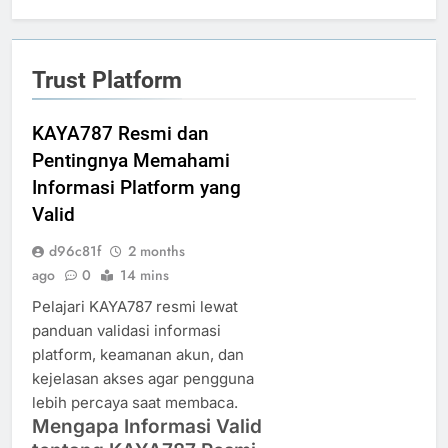
Trust Platform
KAYA787 Resmi dan
Pentingnya Memahami
Informasi Platform yang
Valid
d96c81f
2 months
ago
0
14 mins
Pelajari KAYA787 resmi lewat
panduan validasi informasi
platform, keamanan akun, dan
kejelasan akses agar pengguna
lebih percaya saat membaca.
Mengapa Informasi Valid