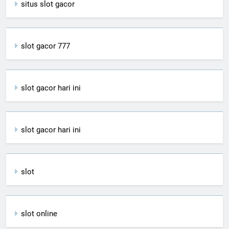
situs slot gacor
slot gacor 777
slot gacor hari ini
slot gacor hari ini
slot
slot online