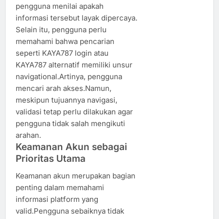
pengguna menilai apakah
informasi tersebut layak dipercaya.
Selain itu, pengguna perlu
memahami bahwa pencarian
seperti KAYA787 login atau
KAYA787 alternatif memiliki unsur
navigational.Artinya, pengguna
mencari arah akses.Namun,
meskipun tujuannya navigasi,
validasi tetap perlu dilakukan agar
pengguna tidak salah mengikuti
arahan.
Keamanan Akun sebagai
Prioritas Utama
Keamanan akun merupakan bagian
penting dalam memahami
informasi platform yang
valid.Pengguna sebaiknya tidak