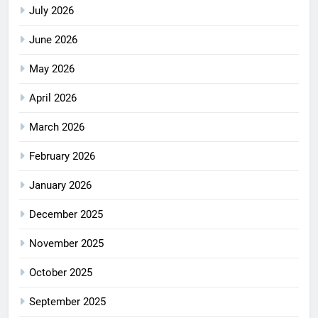
July 2026
June 2026
May 2026
April 2026
March 2026
February 2026
January 2026
December 2025
November 2025
October 2025
September 2025